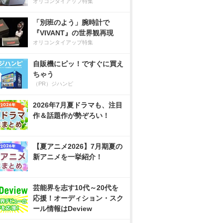
オリコンタイアップ特集
「別班のよう」腕時計で
『VIVANT』の世界観再現
オリコンタイアップ特集
自販機にピッ！ですぐに買え
ちゃう
（PR）ジハンピ
2026年7月夏ドラマも、注目
作＆話題作が勢ぞろい！
【夏アニメ2026】7月期夏の
新アニメを一挙紹介！
芸能界を志す10代～20代を
応援！オーディション・スク
ール情報はDeview