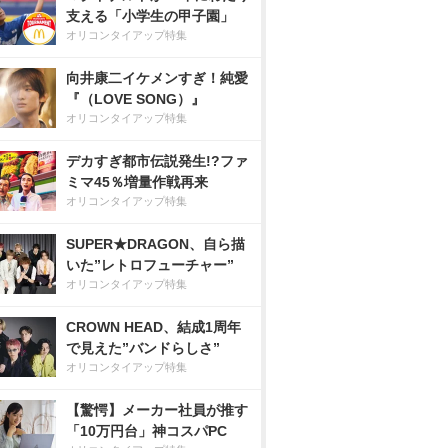
支える「小学生の甲子園」
オリコンタイアップ特集
向井康二イケメンすぎ！純愛
『（LOVE SONG）』
オリコンタイアップ特集
デカすぎ都市伝説発生!?ファ
ミマ45％増量作戦再来
オリコンタイアップ特集
SUPER★DRAGON、自ら描
いた”レトロフューチャー”
オリコンタイアップ特集
CROWN HEAD、結成1周年
で見えた”バンドらしさ”
オリコンタイアップ特集
【驚愕】メーカー社員が推す
「10万円台」神コスパPC