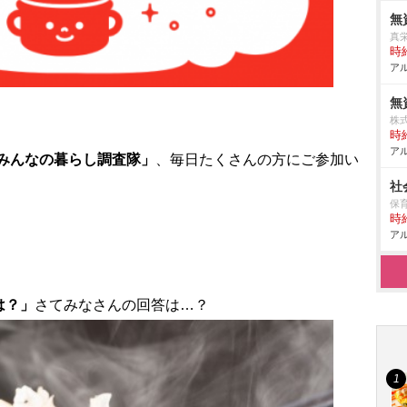
無
真
時給
アル
無
株
時給
アル
みんなの暮らし調査隊」
、毎日たくさんの方にご参加い
社
保
時給
アル
は？」
さてみなさんの回答は…？