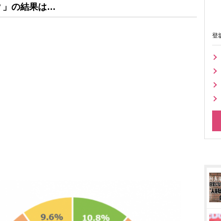
？」
の結果は…
登