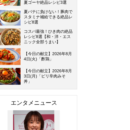
夏ゴーヤ絶品レシピ3選
夏バテに負けない！豚肉で
スタミナ補給できる絶品レ
シピ8選
コスパ最強！ひき肉の絶品
レシピ8選【和・洋・エス
ニック全部うまい】
【今日の献立】2026年8月
4日(火)「酢鶏」
【今日の献立】2026年8月
3日(月)「ピリ辛肉みそ
丼」
エンタメニュース