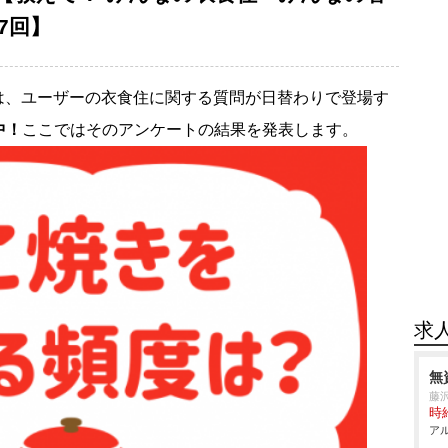
7回】
は、ユーザーの衣食住に関する質問が日替わりで登場す
中！
ここではそのアンケートの結果を発表します。
求
無
藤
時給
アル