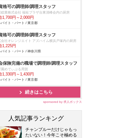
資格可の調理師/調理スタッフ
栄総業株式会社 福祉プラザ台東清峰会内の厨房
1,700円～2,000円
バイト・パート / 東京都
資格可の調理師/調理スタッフ
式会社オレンジエイト アズハイム横浜戸塚内の厨房
1,225円
バイト・パート / 神奈川県
会保険完備の職場で調理師/調理スタッフ
育園めでぃぷる用賀
1,330円～1,430円
バイト・パート / 東京都
続きはこちら
sponsored by 求人ボックス
人気記事ランキング
チャンプルーだけじゃもっ
たいない！今年こそ極める