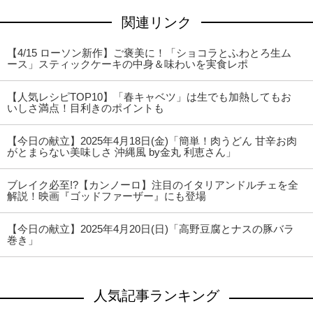
関連リンク
【4/15 ローソン新作】ご褒美に！「ショコラとふわとろ生ム
ース」スティックケーキの中身＆味わいを実食レポ
【人気レシピTOP10】「春キャベツ」は生でも加熱してもお
いしさ満点！目利きのポイントも
【今日の献立】2025年4月18日(金)「簡単！肉うどん 甘辛お肉
がとまらない美味しさ 沖縄風 by金丸 利恵さん」
ブレイク必至!?【カンノーロ】注目のイタリアンドルチェを全
解説！映画『ゴッドファーザー』にも登場
【今日の献立】2025年4月20日(日)「高野豆腐とナスの豚バラ
巻き」
人気記事ランキング