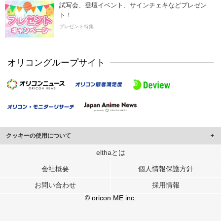
試写会、登壇イベント、サインチェキなどプレゼン
ト！
プレゼント特集
オリコングループサイト
クッキーの使用について
このサイトでは Cookie を使用して、ユーザーに合わせたコンテンツや広告の
elthaとは
表示、ソーシャル メディア機能の提供、広告の表示回数やクリック数の測定を
会社概要
個人情報保護方針
行っています。
また、ユーザーによるサイトの利用状況についても情報を収集し、ソーシャル
お問い合わせ
採用情報
メディアや広告配信、データ解析の各パートナーに提供しています。
各パートナーは、この情報とユーザーが各パートナーに提供した他の情報や、
© oricon ME inc.
ユーザーが各パートナーのサービスを使用したときに収集した他の情報を組み
合わせて使用することがあります。