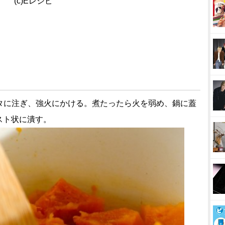
(c)Eレシピ
ヒタに注ぎ、強火にかける。煮たったら火を弱め、鍋に蓋
スト状に潰す。