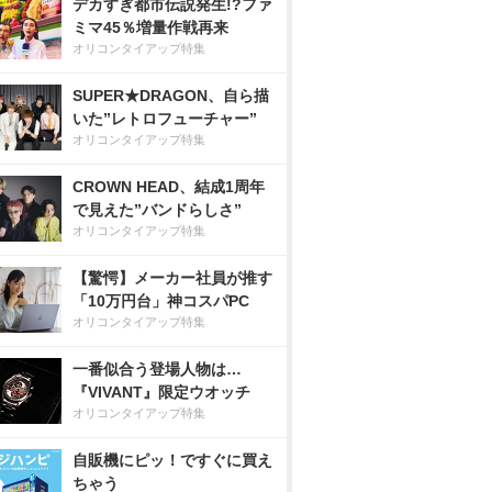
デカすぎ都市伝説発生!?ファ
ミマ45％増量作戦再来
オリコンタイアップ特集
SUPER★DRAGON、自ら描
いた”レトロフューチャー”
オリコンタイアップ特集
CROWN HEAD、結成1周年
で見えた”バンドらしさ”
オリコンタイアップ特集
【驚愕】メーカー社員が推す
「10万円台」神コスパPC
オリコンタイアップ特集
一番似合う登場人物は…
『VIVANT』限定ウオッチ
オリコンタイアップ特集
自販機にピッ！ですぐに買え
ちゃう