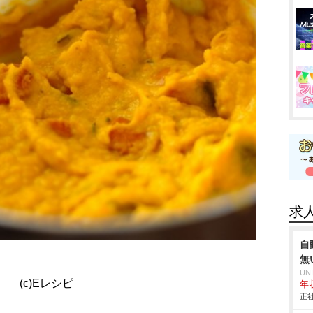
求
自
無
UN
(c)Eレシピ
年収
正社