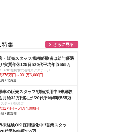
人特集
さらに見る
客・販売スタッフ/職種経験者は給与優遇
り/実質年休125日!/20代平均年収555万
V LAND札幌/株式会社ネクステージ
378万円～901万6,000円
員 / 北海道
動車の販売スタッフ/積極採用中!/未経験
も月給32万円以上!/20代平均年収555万
クステージ池袋店
32万円～64万4,000円
員 / 東京都
界未経験OK!採用強化中!/営業スタッ
/20代平均年収555万