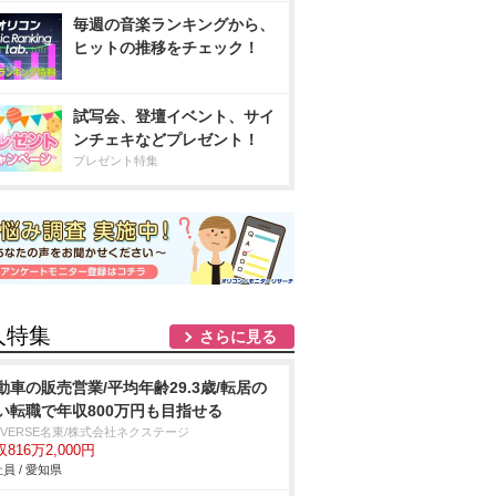
毎週の音楽ランキングから、
ヒットの推移をチェック！
試写会、登壇イベント、サイ
ンチェキなどプレゼント！
プレゼント特集
人特集
さらに見る
動車の販売営業/平均年齢29.3歳/転居の
い転職で年収800万円も目指せる
IVERSE名東/株式会社ネクステージ
816万2,000円
員 / 愛知県