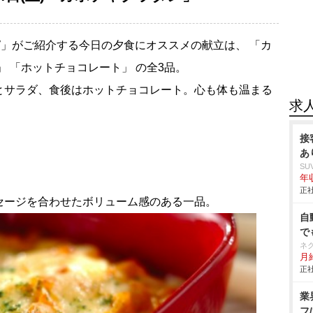
」がご紹介する今日の夕食にオススメの献立は、 「カ
」 「ホットチョコレート」 の全3品。
とサラダ、食後はホットチョコレート。心も体も温まる
求
接
あ
SU
年収
正社
セージを合わせたボリューム感のある一品。
自
で
ネ
月給
正社
業
フ