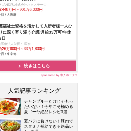
V LAND堺/株式会社ネクステージ
448万円～901万6,000円
員 / 大阪府
護福祉士資格を活かして入所者様一人ひ
りに深く寄り添う介護/月給33万可/年休
3日
会医療法人財団 仁医会
26万800円～33万1,800円
員 / 東京都
続きはこちら
sponsored by 求人ボックス
人気記事ランキング
チャンプルーだけじゃもっ
たいない！今年こそ極める
夏ゴーヤ絶品レシピ3選
夏バテに負けない！豚肉で
スタミナ補給できる絶品レ