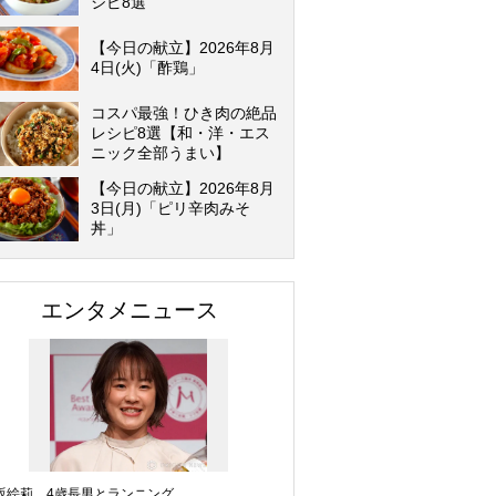
シピ8選
【今日の献立】2026年8月
4日(火)「酢鶏」
コスパ最強！ひき肉の絶品
レシピ8選【和・洋・エス
ニック全部うまい】
【今日の献立】2026年8月
3日(月)「ピリ辛肉みそ
丼」
エンタメニュース
坂絵莉、4歳長男とランニング