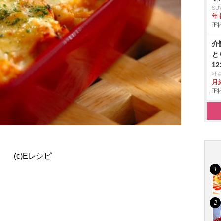
SU
年収
正社
介
と
12
社
月給
正社
(c)Eレシピ