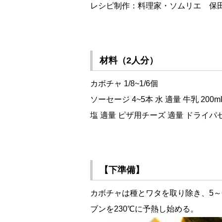
レシピ制作：料理家・ソムリエ 保田
材料（2人分）
カボチャ 1/8~1/6個
ソーセージ 4~5本 水 適量 牛乳 200m
塩 適量 ピザ用チーズ 適量 ドライパセ
【下準備】
カボチャは種とワタを取り除き、5～
ブンを230℃に予熱し始める。