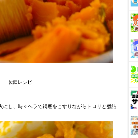
(c)Eレシピ
て中火にし、時々ヘラで鍋底をこすりながらトロリと煮詰