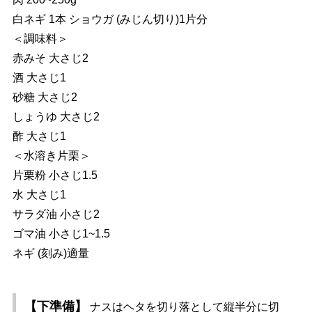
白ネギ 1本 ショウガ (みじん切り)1片分
＜調味料＞
赤みそ 大さじ2
酒 大さじ1
砂糖 大さじ2
しょうゆ 大さじ2
酢 大さじ1
＜水溶き片栗＞
片栗粉 小さじ1.5
水 大さじ1
サラダ油 小さじ2
ゴマ油 小さじ1~1.5
ネギ (刻み)適量
【下準備】
ナスはヘタを切り落として縦半分に切