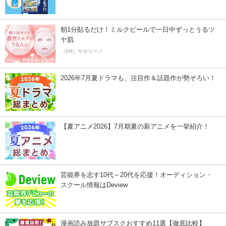
朝1分貼るだけ！ミルクピールで一日中ずっとうるツ
ヤ肌
（PR）サボリーノ
2026年7月夏ドラマも、注目作＆話題作が勢ぞろい！
【夏アニメ2026】7月期夏の新アニメを一挙紹介！
芸能界を志す10代～20代を応援！オーディション・
スクール情報はDeview
漫画読み放題サブスクおすすめ11選【徹底比較】