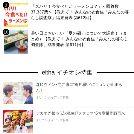
「ズバリ！今食べたいラーメンは？」＜回答数
37,337票＞【教えて！ みんなの衣食住「みんなの暮
らし調査隊」結果発表 第612回】
暑い日においしい「夏の麺」について大調査！（ま
とめ）【教えて！ みんなの衣食住「みんなの暮らし
調査隊」結果発表 第611回】
eltha イチオシ特集
森崎ウィン×向井康二“両片思い”にキュンが止まら
ん！
オリコンタイアップ特集
デカすぎ都市伝説発生!?ファミマ45％増量作戦再来
オリコンタイアップ特集