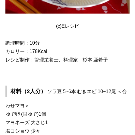
(c)Eレシピ
調理時間：10分
カロリー：178Kcal
レシピ制作：管理栄養士、料理家 杉本 亜希子
材料（2人分）
ソラ豆 5~6本 むきエビ 10~12尾 ＜合
わせマヨ＞
ゆで卵 (固ゆで)1個
マヨネーズ 大さじ1
塩コショウ 少々