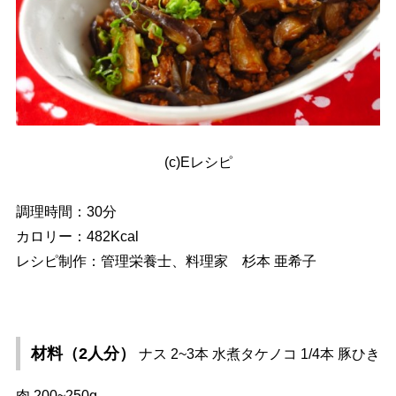
(c)Eレシピ
調理時間：30分
カロリー：482Kcal
レシピ制作：管理栄養士、料理家 杉本 亜希子
材料（2人分）
ナス 2~3本 水煮タケノコ 1/4本 豚ひき
肉 200~250g