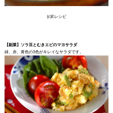
(c)Eレシピ
【副菜】ソラ豆とむきエビのマヨサラダ
緑、赤、黄色の3色がキレイなサラダです。