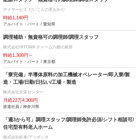
デイサービス だいこんの里おかだ
時給1,140円
アルバイト・パート / 愛知県
調理補助・無資格可の調理師/調理スタッフ
株式会社HITOWA チャーム六郷の厨房
時給1,300円～
アルバイト・パート / 東京都
「寮完備」半導体原料の加工機械オペレーター/即入寮/製
造・工場/日勤/日払い/工場・製造
株式会社京栄センター
月給22万4,300円
派遣社員 / 神奈川県
「週3から可」調理スタッフ/調理師免許必須/シフト相談可/
住宅型有料老人ホーム
株式会社松本/アッポジオ