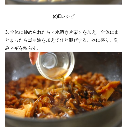
(c)Eレシピ
3. 全体に炒められたら＜水溶き片栗＞を加え、全体にま
とまったらゴマ油を加えてひと混ぜする。器に盛り、刻
みネギを散らす。