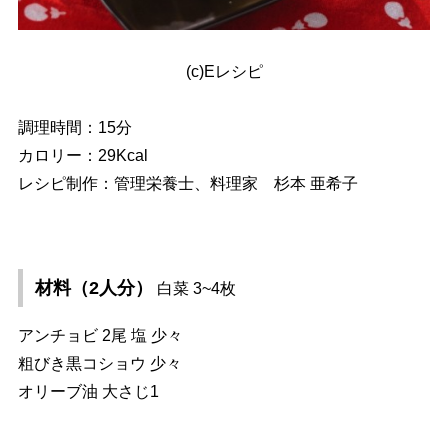
(c)Eレシピ
調理時間：15分
カロリー：29Kcal
レシピ制作：管理栄養士、料理家 杉本 亜希子
材料（2人分）
白菜 3~4枚
アンチョビ 2尾 塩 少々
粗びき黒コショウ 少々
オリーブ油 大さじ1