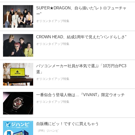
SUPER★DRAGON、自ら描いた”レトロフューチャ
ー”
オリコンタイアップ特集
CROWN HEAD、結成1周年で見えた”バンドらしさ”
オリコンタイアップ特集
パソコンメーカー社員が本気で選ぶ「10万円台PC3
選」
オリコンタイアップ特集
一番似合う登場人物は…『VIVANT』限定ウオッチ
オリコンタイアップ特集
自販機にピッ！ですぐに買えちゃう
（PR）ジハンピ