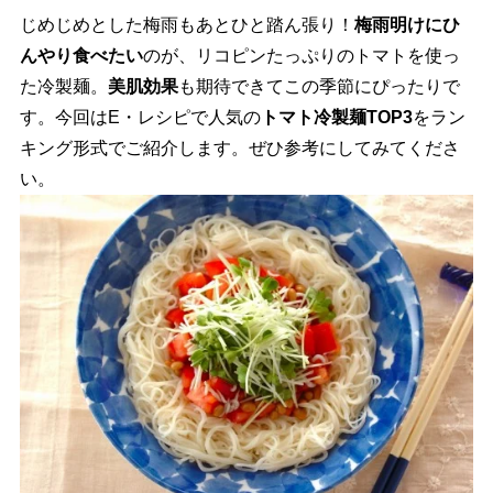
じめじめとした梅雨もあとひと踏ん張り！
梅雨明けにひ
んやり食べたい
のが、リコピンたっぷりのトマトを使っ
た冷製麺。
美肌効果
も期待できてこの季節にぴったりで
す。今回はE・レシピで人気の
トマト冷製麺TOP3
をラン
キング形式でご紹介します。ぜひ参考にしてみてくださ
い。