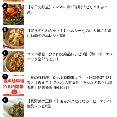
【今日の献立】2026年8月3日(月)「ピリ辛肉みそ
丼」
【驚きのやわらかさ！】ヘルシーなのに大満足！鶏
むね肉の絶品レシピ8選
コスパ最強！ひき肉の絶品レシピ8選【和・洋・エス
ニック全部うまい】
「夏の麺料理、食べる時間帯は？」＜回答数37,131
票＞【教えて！ みんなの衣食住「みんなの暮らし調
査隊」結果発表 第610回】
【夏野菜の王様！】苦みがクセになる！ピーマンの
絶品レシピ8選