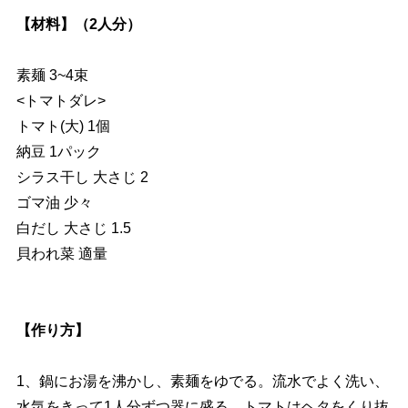
【材料】（2人分）
素麺 3~4束
<トマトダレ>
トマト(大) 1個
納豆 1パック
シラス干し 大さじ 2
ゴマ油 少々
白だし 大さじ 1.5
貝われ菜 適量
【作り方】
1、鍋にお湯を沸かし、素麺をゆでる。流水でよく洗い、
水気をきって1人分ずつ器に盛る。トマトはヘタをくり抜