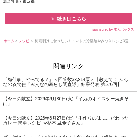
派遣社員 / 東京都
続きはこちら
sponsored by 求人ボックス
ホーム
>
レシピ
＞ 梅雨明けに食べたい！トマトの冷製麺やみつきレシピ3選
関連リンク
「梅仕事、やってる？」＜回答数38,814票＞【教えて！ みん
なの衣食住「みんなの暮らし調査隊」結果発表 第576回】
【今日の献立】2026年6月30日(火)「イカのオイスター焼きそ
ば」
【今日の献立】2026年6月27日(土)「手作りの味にこだわった
カレー 簡単レシピ by杉本 亜希子さん」