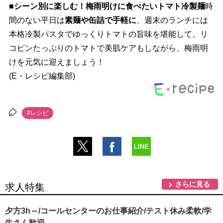
■シーン別に楽しむ！梅雨明けに食べたいトマト冷製麺
時
間のない平日は
素麺や缶詰で手軽に
、週末のランチには
本格冷製パスタでゆっくりトマトの旨味を堪能して。リ
コピンたっぷりのトマトで美肌ケアもしながら、梅雨明
けを元気に迎えましょう！
(E・レシピ編集部)
#レシピ
さらに見る
求人特集
夕方3h～/コールセンターのお仕事紹介/テスト休み柔軟/学
生さん歓迎