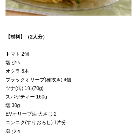
【材料】（2人分）
トマト 2個
塩 少々
オクラ 6本
ブラックオリーブ(種抜き) 4個
ツナ(缶) 1缶(70g)
スパゲティー 160g
塩 30g
EVオリーブ油 大さじ 2
ニンニク(すりおろし) 1片分
塩 少々