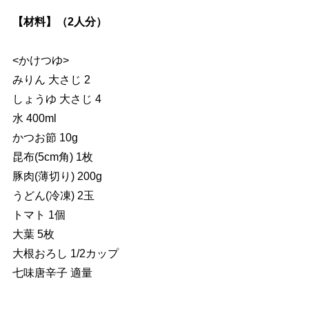
【材料】（2人分）
<かけつゆ>
みりん 大さじ 2
しょうゆ 大さじ 4
水 400ml
かつお節 10g
昆布(5cm角) 1枚
豚肉(薄切り) 200g
うどん(冷凍) 2玉
トマト 1個
大葉 5枚
大根おろし 1/2カップ
七味唐辛子 適量