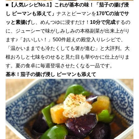
■【人気レシピNo.1】これが基本の味！「茄子の揚げ浸
し ピーマンも添えて」
ナスとピーマンを
170℃の油でサ
ッと素揚げ
し、めんつゆに浸すだけ！
10分で完成
するの
に、ジューシーで味がしみしみの本格副菜が出来上がり
ます♪「おいしい！」500件超えの殿堂入りレシピで、
「温かいままでも冷たくしても箸が進む」と大評判。大
根おろしと七味をのせると見た目も華やかに仕上がりま
す。夏の食卓に毎週登場させたくなる一品です。
基本！茄子の揚げ浸し ピーマンも添えて