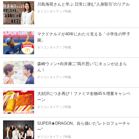
川島海荷さんと学ぶ 日常に潜む“人身取引”のリアル
オリコンタイアップ特集
マクドナルドが40年にわたり支える「小学生の甲子
園」
オリコンタイアップ特集
森崎ウィン×向井康二“両片思い”にキュンが止まら
ん！
オリコンタイアップ特集
大好評につき再び！ファミマ名物45％増量キャンペ
ーン
オリコンタイアップ特集
SUPER★DRAGON、自ら描いた”レトロフューチャ
ー”
オリコンタイアップ特集