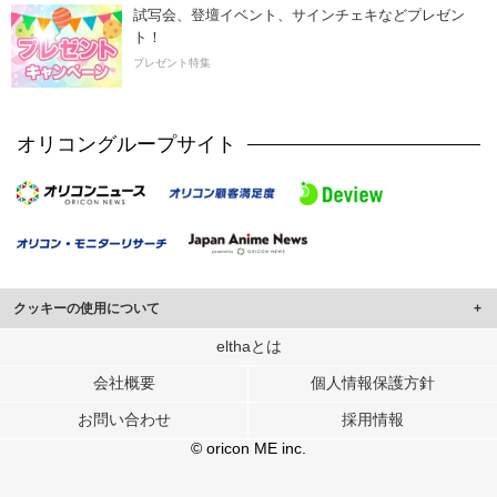
試写会、登壇イベント、サインチェキなどプレゼン
ト！
プレゼント特集
オリコングループサイト
クッキーの使用について
このサイトでは Cookie を使用して、ユーザーに合わせたコンテンツや広告の
elthaとは
表示、ソーシャル メディア機能の提供、広告の表示回数やクリック数の測定を
会社概要
個人情報保護方針
行っています。
また、ユーザーによるサイトの利用状況についても情報を収集し、ソーシャル
お問い合わせ
採用情報
メディアや広告配信、データ解析の各パートナーに提供しています。
各パートナーは、この情報とユーザーが各パートナーに提供した他の情報や、
© oricon ME inc.
ユーザーが各パートナーのサービスを使用したときに収集した他の情報を組み
合わせて使用することがあります。