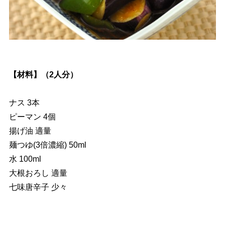
【材料】（2人分）
ナス 3本
ピーマン 4個
揚げ油 適量
麺つゆ(3倍濃縮) 50ml
水 100ml
大根おろし 適量
七味唐辛子 少々