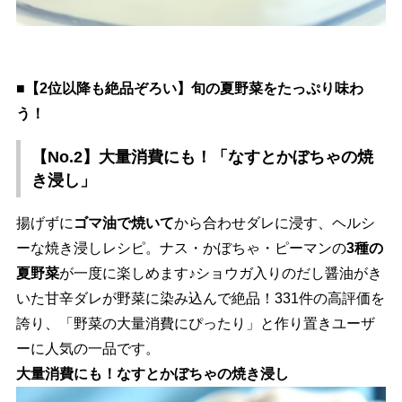
■【2位以降も絶品ぞろい】旬の夏野菜をたっぷり味わ
う！
【No.2】大量消費にも！「なすとかぼちゃの焼
き浸し」
揚げずに
ゴマ油で焼いて
から合わせダレに浸す、ヘルシ
ーな焼き浸しレシピ。ナス・かぼちゃ・ピーマンの
3種の
夏野菜
が一度に楽しめます♪ショウガ入りのだし醤油がき
いた甘辛ダレが野菜に染み込んで絶品！331件の高評価を
誇り、「野菜の大量消費にぴったり」と作り置きユーザ
ーに人気の一品です。
大量消費にも！なすとかぼちゃの焼き浸し