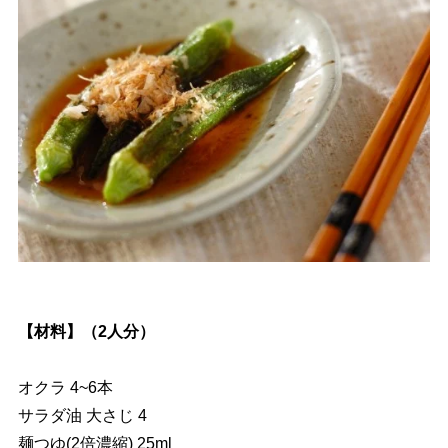
【材料】（2人分）
オクラ 4~6本
サラダ油 大さじ 4
麺つゆ(2倍濃縮) 25ml