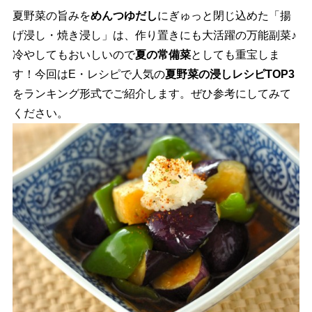
夏野菜の旨みを
めんつゆだし
にぎゅっと閉じ込めた「揚
げ浸し・焼き浸し」は、作り置きにも大活躍の万能副菜♪
冷やしてもおいしいので
夏の常備菜
としても重宝しま
す！今回はE・レシピで人気の
夏野菜の浸しレシピTOP3
をランキング形式でご紹介します。ぜひ参考にしてみて
ください。