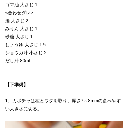
ゴマ油 大さじ 1
<合わせダレ>
酒 大さじ 2
みりん 大さじ 1
砂糖 大さじ 1
しょうゆ 大さじ 1.5
ショウガ汁 小さじ 2
だし汁 80ml
【下準備】
1、カボチャは種とワタを取り、厚さ7～8mmの食べやす
い大きさに切る。