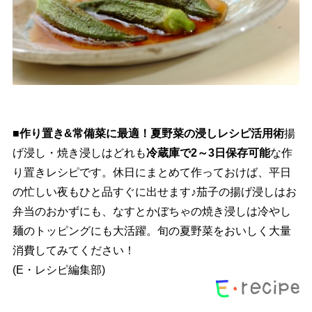
■作り置き&常備菜に最適！夏野菜の浸しレシピ活用術
揚
げ浸し・焼き浸しはどれも
冷蔵庫で2～3日保存可能
な作
り置きレシピです。休日にまとめて作っておけば、平日
の忙しい夜もひと品すぐに出せます♪茄子の揚げ浸しはお
弁当のおかずにも、なすとかぼちゃの焼き浸しは冷やし
麺のトッピングにも大活躍。旬の夏野菜をおいしく大量
消費してみてください！
(E・レシピ編集部)