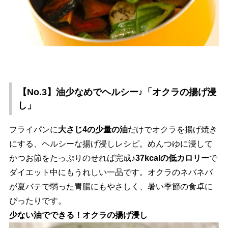
【No.3】油少なめでヘルシー♪「オクラの揚げ浸
し」
フライパンに
大さじ4の少量の油
だけでオクラを揚げ焼き
にする、ヘルシーな揚げ浸しレシピ。めんつゆに浸して
かつお節をたっぷりのせれば完成♪
37kcalの低カロリー
で
ダイエット中にもうれしい一品です。オクラのネバネバ
が夏バテで弱った胃腸にもやさしく、暑い季節の食卓に
ぴったりです。
少ない油でできる！オクラの揚げ浸し