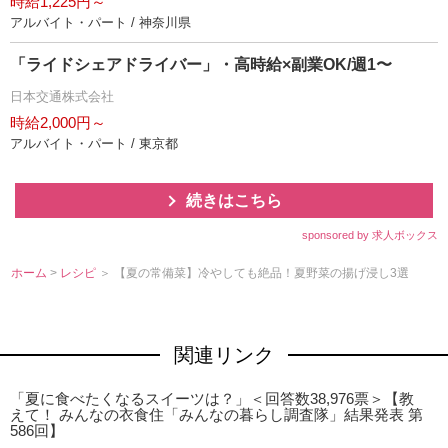
時給1,225円～
アルバイト・パート / 神奈川県
「ライドシェアドライバー」・高時給×副業OK/週1〜
日本交通株式会社
時給2,000円～
アルバイト・パート / 東京都
続きはこちら
sponsored by 求人ボックス
ホーム
>
レシピ
＞ 【夏の常備菜】冷やしても絶品！夏野菜の揚げ浸し3選
関連リンク
「夏に食べたくなるスイーツは？」＜回答数38,976票＞【教
えて！ みんなの衣食住「みんなの暮らし調査隊」結果発表 第
586回】