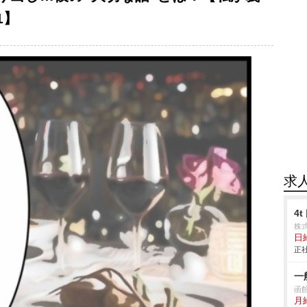
1】
求
4
株
日給
正社
一
函
月