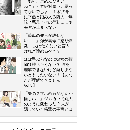
「あら、ごめんなさい
ね？」って絶対悪いと思っ
てないでしょ…！ 私の畑
に平然と踏み入る隣人…無
視？悪意？その行動にモヤ
モヤが止まらない
「義母の発言が許せな
い…！」嫁が義母に怒り爆
発！ 夫は仕方ないと言う
けれど諦めるべき？
ほぼ手ぶらなのに彼女の荷
物は持ちたくない？ 彼を
理解できないけど楽しまな
いともったいない！【あな
たが理解できません
Vol.8】
「夫のスマホ画面がなんか
怪しい…」ジム通いで別人
のように変わった!? 夫が
隠していた衝撃の事実とは