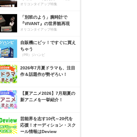
オリコンタイアップ特集
「別班のよう」腕時計で
『VIVANT』の世界観再現
オリコンタイアップ特集
自販機にピッ！ですぐに買え
ちゃう
（PR）ジハンピ
2026年7月夏ドラマも、注目
作＆話題作が勢ぞろい！
【夏アニメ2026】7月期夏の
新アニメを一挙紹介！
芸能界を志す10代～20代を
応援！オーディション・スク
ール情報はDeview