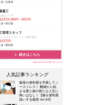
員 / 北海道
場鳶工
式会社ノグチ
23万5,000円～50万円
員 / 東京都
工管理スタッフ
ントラルクリエーション株式会社
給32万円
員 / 愛知県
続きはこちら
sponsored by 求人ボックス
人気記事ランキング
義母の便利屋を卒業してノ
ーストレス！ 離婚から始
まる妻と娘の新たな人生に
悔いはなし！【嫁を便利屋
扱いする義母 Vol.44】