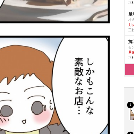
正社
足
株
月給
正社
施
セ
月
正社