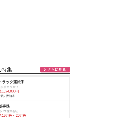
人特集
さらに見る
tトラック運転手
式会社キタガワ
1万4,000円
員 / 愛知県
般事務
館バス株式会社
給19万円～20万円