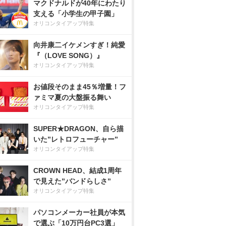
マクドナルドが40年にわたり
支える「小学生の甲子園」
オリコンタイアップ特集
向井康二イケメンすぎ！純愛
『（LOVE SONG）』
オリコンタイアップ特集
お値段そのまま45％増量！フ
ァミマ夏の大盤振る舞い
オリコンタイアップ特集
SUPER★DRAGON、自ら描
いた”レトロフューチャー”
オリコンタイアップ特集
CROWN HEAD、結成1周年
で見えた”バンドらしさ”
オリコンタイアップ特集
パソコンメーカー社員が本気
で選ぶ「10万円台PC3選」