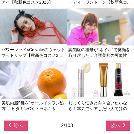
アイ【秋新色コスメ2025】
ーディーワントーン【秋新色コ...
パワーレッド×Celvokeのウェット
認知症の祖母が“ネイル”で笑顔を
マットリップ【秋新色コスメ2...
取り戻した…介護美容の可能性
美肌内服5種を“オールインワン処
じっくり悩みと向き合いたいな
方”、ビタミンCやトラネキサ...
ら！本気でケアしたい人向けの...
前へ
2/103
次へ