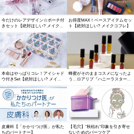
今だけのレアデザイン☆ポーチ付
お得度MAX！ベースアイテムセッ
きセット【絶対ほしい? メイク...
ト【絶対ほしい? メイクコフレ】
本命はやっぱりコレ！アイシャド
蜂蜜がそのままコスメになったよ
ウ付きSet【絶対ほしい? メイ...
う…ロアリブ『ハニーラスター...
皮膚科【「かかりつけ医」が私た
【毛穴】“秋枯れ”印象を引き寄せ
ちのパートナー】
ないためのパーツケア