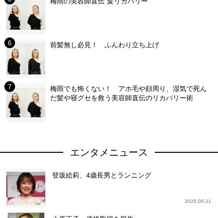
梅雨の美容師直伝”髪リカバリー”
前髪無し必見！ ふんわり立ち上げ
梅雨でも怖くない！ アホ毛や顔周り、湿気で死ん
だ髪や寝グセを救う美容師直伝のリカバリー術
エンタメニュース
登坂絵莉、4歳長男とランニング
2025.09.21