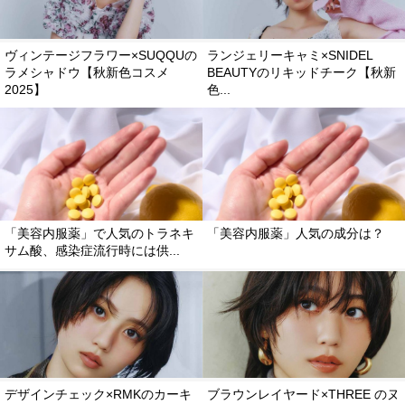
ヴィンテージフラワー×SUQQUの
ランジェリーキャミ×SNIDEL
ラメシャドウ【秋新色コスメ
BEAUTYのリキッドチーク【秋新
2025】
色...
「美容内服薬」で人気のトラネキ
「美容内服薬」人気の成分は？
サム酸、感染症流行時には供...
デザインチェック×RMKのカーキ
ブラウンレイヤード×THREE のヌ