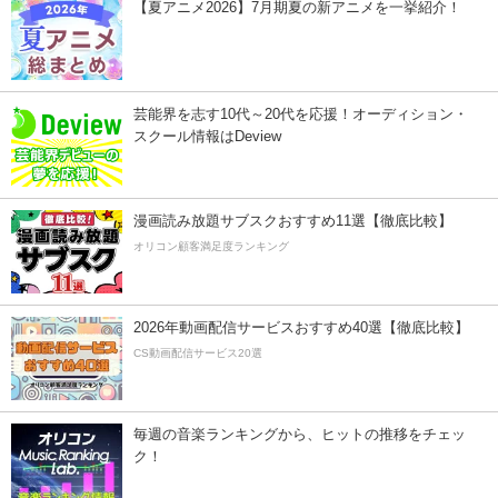
【夏アニメ2026】7月期夏の新アニメを一挙紹介！
芸能界を志す10代～20代を応援！オーディション・
スクール情報はDeview
漫画読み放題サブスクおすすめ11選【徹底比較】
オリコン顧客満足度ランキング
2026年動画配信サービスおすすめ40選【徹底比較】
CS動画配信サービス20選
毎週の音楽ランキングから、ヒットの推移をチェッ
ク！