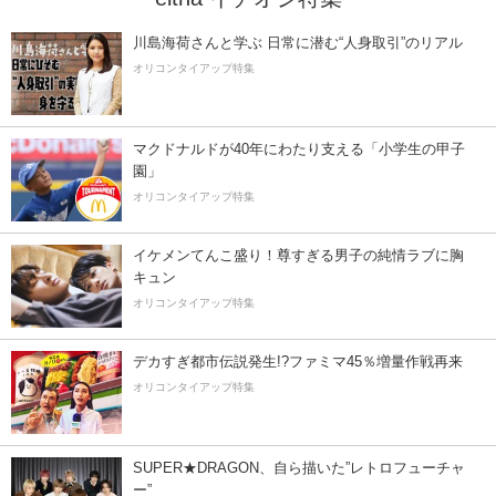
川島海荷さんと学ぶ 日常に潜む“人身取引”のリアル
オリコンタイアップ特集
マクドナルドが40年にわたり支える「小学生の甲子
園」
オリコンタイアップ特集
イケメンてんこ盛り！尊すぎる男子の純情ラブに胸
キュン
オリコンタイアップ特集
デカすぎ都市伝説発生!?ファミマ45％増量作戦再来
オリコンタイアップ特集
SUPER★DRAGON、自ら描いた”レトロフューチャ
ー”