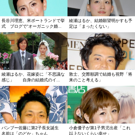
長谷川理恵、米ポートランドで挙
綾瀬はるか、結婚願望明かすも予
式 ブログで“オーガニック婚...
定は「まったくない」
綾瀬はるか、花嫁姿に「不思議な
敦士、交際順調で結婚も視野「将
感じ」 自身の結婚式のイ...
来のこと考える」
パンブー佐藤に第2子長女誕生
小倉優子が第1子男児出産「これ
名前は「のどか」ちゃん
以上ないくらい幸せ」