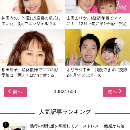
神田うの、昨夏に9度目の挙式し
山田まりや、結婚5年目でママ
ていた「3人でエンジェルウエ...
に！ 12月下旬に第1子誕生予定
相田翔子、産休復帰でママの顔
オリラジ中田、我慢できずに交際
愛娘は「両えくぼだけ似てる」
2ヶ月でプロポーズ
前へ
1382/1603
次へ
人気記事ランキング
義母の便利屋を卒業してノーストレス！ 離婚から始