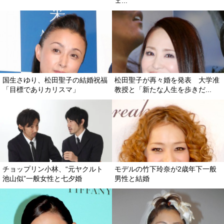
ェ...
国生さゆり、松田聖子の結婚祝福
松田聖子が再々婚を発表 大学准
「目標でありカリスマ」
教授と「新たな人生を歩きだ...
チョップリン小林、“元ヤクルト
モデルの竹下玲奈が2歳年下一般
池山似”一般女性と七夕婚
男性と結婚