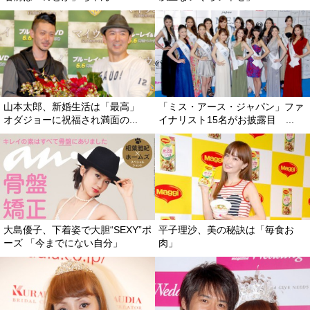
山本太郎、新婚生活は「最高」
「ミス・アース・ジャパン」ファ
オダジョーに祝福され満面の...
イナリスト15名がお披露目 ...
大島優子、下着姿で大胆“SEXY”ポ
平子理沙、美の秘訣は「毎食お
ーズ 「今までにない自分」
肉」