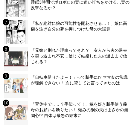
睡眠3時間でボロボロの妻に追い打ちをかける…妻の
反撃なるか？
「私が絶対に娘の可能性を開花させる…！」娘に高
額を注ぎ自分の夢を押しつけた母の大誤算
「元嫁と別れた理由ってそれ？」友人から夫の過去
を突っ込まれ不安…信じて結婚した夫の過去まで信
じれる？
「自転車借りたよ～！」って勝手に!? ママ友の常識
が理解できない！ 次に貸してと言ってきたのは…
「育休中でしょ？手伝って！」嫁を好き勝手使う義
母のお願いを断りたい！ 頼みの綱の夫はまさかの無
関心!? 自体は最悪の結末に…