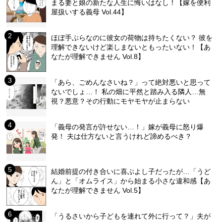
まる妻と娘の新たな人生に悔いはなし！【嫁を便利
屋扱いする義母 Vol.44】
ほぼ手ぶらなのに彼女の荷物は持ちたくない？ 彼を
理解できないけど楽しまないともったいない！【あ
なたが理解できません Vol.8】
「あら、ごめんなさいね？」って絶対悪いと思って
ないでしょ…！ 私の畑に平然と踏み入る隣人…無
視？悪意？その行動にモヤモヤが止まらない
「義母の発言が許せない…！」嫁が義母に怒り爆
発！ 夫は仕方ないと言うけれど諦めるべき？
結婚前提の付き合いに喜ぶよし子だったが…「うど
ん」と「オムライス」から始まる小さな違和感【あ
なたが理解できません Vol.5】
「うるさいから子どもを連れて外に行って？」夫が