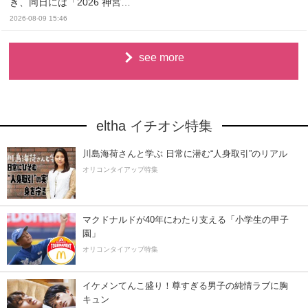
き、同日には「2026 神宮…
2026-08-09 15:46
see more
eltha イチオシ特集
川島海荷さんと学ぶ 日常に潜む“人身取引”のリアル
オリコンタイアップ特集
マクドナルドが40年にわたり支える「小学生の甲子
園」
オリコンタイアップ特集
イケメンてんこ盛り！尊すぎる男子の純情ラブに胸
キュン