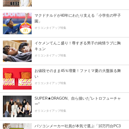
マクドナルドが40年にわたり支える「小学生の甲子
園」
オリコンタイアップ特集
イケメンてんこ盛り！尊すぎる男子の純情ラブに胸
キュン
オリコンタイアップ特集
お値段そのまま45％増量！ファミマ夏の大盤振る舞
い
オリコンタイアップ特集
SUPER★DRAGON、自ら描いた”レトロフューチャ
ー”
オリコンタイアップ特集
パソコンメーカー社員が本気で選ぶ「10万円台PC3