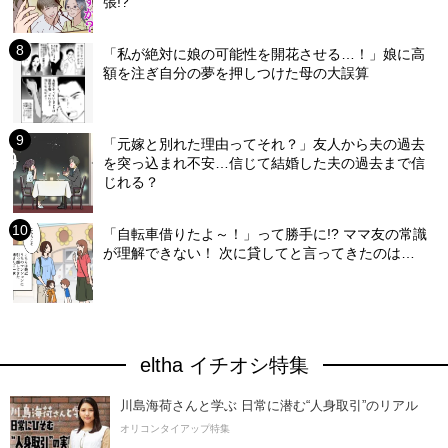
張!?
「私が絶対に娘の可能性を開花させる…！」娘に高
額を注ぎ自分の夢を押しつけた母の大誤算
「元嫁と別れた理由ってそれ？」友人から夫の過去
を突っ込まれ不安…信じて結婚した夫の過去まで信
じれる？
「自転車借りたよ～！」って勝手に!? ママ友の常識
が理解できない！ 次に貸してと言ってきたのは…
eltha イチオシ特集
川島海荷さんと学ぶ 日常に潜む“人身取引”のリアル
オリコンタイアップ特集