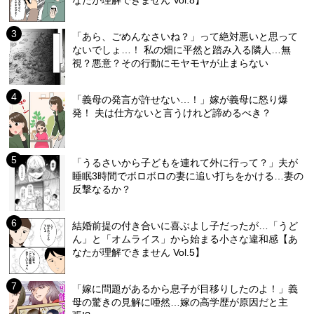
なたが理解できません Vol.8】
「あら、ごめんなさいね？」って絶対悪いと思って
ないでしょ…！ 私の畑に平然と踏み入る隣人…無
視？悪意？その行動にモヤモヤが止まらない
「義母の発言が許せない…！」嫁が義母に怒り爆
発！ 夫は仕方ないと言うけれど諦めるべき？
「うるさいから子どもを連れて外に行って？」夫が
睡眠3時間でボロボロの妻に追い打ちをかける…妻の
反撃なるか？
結婚前提の付き合いに喜ぶよし子だったが…「うど
ん」と「オムライス」から始まる小さな違和感【あ
なたが理解できません Vol.5】
「嫁に問題があるから息子が目移りしたのよ！」義
母の驚きの見解に唖然…嫁の高学歴が原因だと主