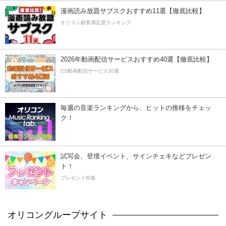
漫画読み放題サブスクおすすめ11選【徹底比較】
オリコン顧客満足度ランキング
2026年動画配信サービスおすすめ40選【徹底比較】
CS動画配信サービス20選
毎週の音楽ランキングから、ヒットの推移をチェッ
ク！
試写会、登壇イベント、サインチェキなどプレゼン
ト！
プレゼント特集
オリコングループサイト