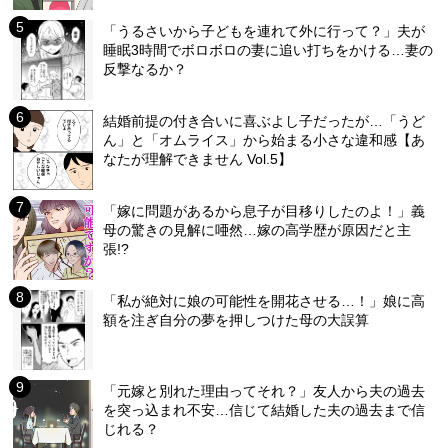
「うるさいから子どもを連れて外に行って？」夫が
睡眠3時間でボロボロの妻に追い打ちをかける…妻の
反撃なるか？
結婚前提の付き合いに喜ぶよし子だったが…「うど
ん」と「オムライス」から始まる小さな違和感【あ
なたが理解できません Vol.5】
「嫁に問題があるから息子が目移りしたのよ！」義
母の驚きの見解に唖然…嫁の高学歴が原因だと主
張!?
「私が絶対に娘の可能性を開花させる…！」娘に高
額を注ぎ自分の夢を押しつけた母の大誤算
「元嫁と別れた理由ってそれ？」友人から夫の過去
を突っ込まれ不安…信じて結婚した夫の過去まで信
じれる？