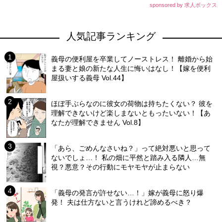
sponsored by 求人ボックス
人気記事ランキング
義母の便利屋を卒業してノーストレス！ 離婚から始
まる妻と娘の新たな人生に悔いはなし！【嫁を便利
屋扱いする義母 Vol.44】
ほぼ手ぶらなのに彼女の荷物は持ちたくない？ 彼を
理解できないけど楽しまないともったいない！【あ
なたが理解できません Vol.8】
「あら、ごめんなさいね？」って絶対悪いと思って
ないでしょ…！ 私の畑に平然と踏み入る隣人…無
視？悪意？その行動にモヤモヤが止まらない
「義母の発言が許せない…！」嫁が義母に怒り爆
発！ 夫は仕方ないと言うけれど諦めるべき？