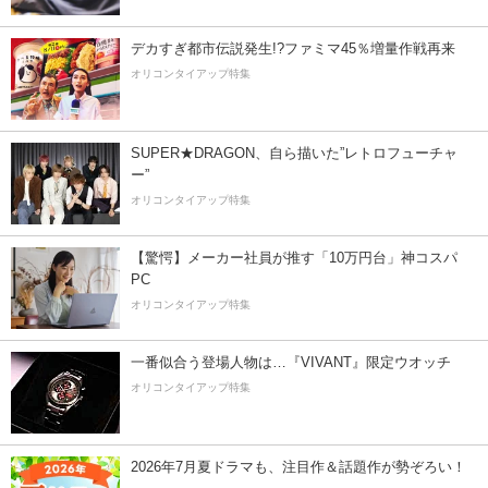
デカすぎ都市伝説発生!?ファミマ45％増量作戦再来
オリコンタイアップ特集
SUPER★DRAGON、自ら描いた”レトロフューチャ
ー”
オリコンタイアップ特集
【驚愕】メーカー社員が推す「10万円台」神コスパ
PC
オリコンタイアップ特集
一番似合う登場人物は…『VIVANT』限定ウオッチ
オリコンタイアップ特集
2026年7月夏ドラマも、注目作＆話題作が勢ぞろい！