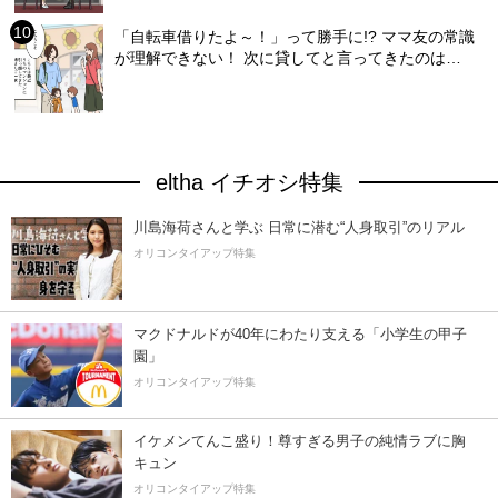
「自転車借りたよ～！」って勝手に!? ママ友の常識
が理解できない！ 次に貸してと言ってきたのは…
eltha イチオシ特集
川島海荷さんと学ぶ 日常に潜む“人身取引”のリアル
オリコンタイアップ特集
マクドナルドが40年にわたり支える「小学生の甲子
園」
オリコンタイアップ特集
イケメンてんこ盛り！尊すぎる男子の純情ラブに胸
キュン
オリコンタイアップ特集