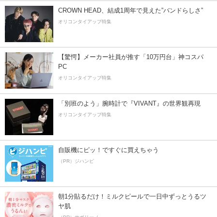
CROWN HEAD、結成1周年で見えた”バンドらしさ”
オリコンタイアップ特集
【驚愕】メーカー社員が推す「10万円台」神コスパ
PC
オリコンタイアップ特集
「別班のよう」腕時計で『VIVANT』の世界観再現
オリコンタイアップ特集
自販機にピッ！ですぐに買えちゃう
（PR）ジハンピ
朝1分貼るだけ！ミルクピールで一日中ずっとうるツ
ヤ肌