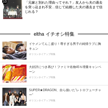
「元嫁と別れた理由ってそれ？」友人から夫の過去
を突っ込まれ不安…信じて結婚した夫の過去まで信
じれる？
eltha イチオシ特集
イケメンてんこ盛り！尊すぎる男子の純情ラブに胸
キュン
オリコンタイアップ特集
大好評につき再び！ファミマ名物45％増量キャンペ
ーン
オリコンタイアップ特集
SUPER★DRAGON、自ら描いた”レトロフューチャ
ー”
オリコンタイアップ特集