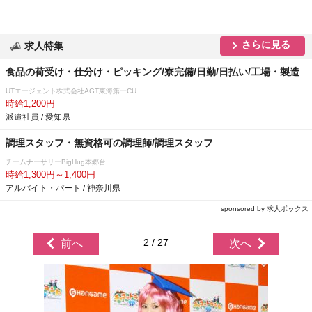
さらに見る
求人特集
食品の荷受け・仕分け・ピッキング/寮完備/日勤/日払い/工場・製造
UTエージェント株式会社AGT東海第一CU
時給1,200円
派遣社員 / 愛知県
調理スタッフ・無資格可の調理師/調理スタッフ
チームナーサリーBigHug本郷台
時給1,300円～1,400円
アルバイト・パート / 神奈川県
sponsored by 求人ボックス
2 / 27
前へ
次へ