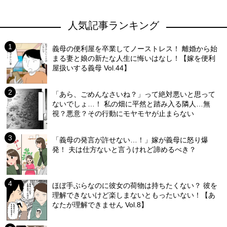
人気記事ランキング
義母の便利屋を卒業してノーストレス！ 離婚から始
まる妻と娘の新たな人生に悔いはなし！【嫁を便利
屋扱いする義母 Vol.44】
「あら、ごめんなさいね？」って絶対悪いと思って
ないでしょ…！ 私の畑に平然と踏み入る隣人…無
視？悪意？その行動にモヤモヤが止まらない
「義母の発言が許せない…！」嫁が義母に怒り爆
発！ 夫は仕方ないと言うけれど諦めるべき？
ほぼ手ぶらなのに彼女の荷物は持ちたくない？ 彼を
理解できないけど楽しまないともったいない！【あ
なたが理解できません Vol.8】