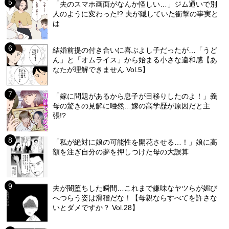
「夫のスマホ画面がなんか怪しい…」ジム通いで別
人のように変わった!? 夫が隠していた衝撃の事実と
は
結婚前提の付き合いに喜ぶよし子だったが…「うど
ん」と「オムライス」から始まる小さな違和感【あ
なたが理解できません Vol.5】
「嫁に問題があるから息子が目移りしたのよ！」義
母の驚きの見解に唖然…嫁の高学歴が原因だと主
張!?
「私が絶対に娘の可能性を開花させる…！」娘に高
額を注ぎ自分の夢を押しつけた母の大誤算
夫が闇堕ちした瞬間…これまで嫌味なヤツらが媚び
へつらう姿は滑稽だな！【母親ならすべてを許さな
いとダメですか？ Vol.28】