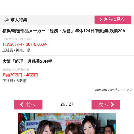
さらに見る
求人特集
横浜/精密部品メーカー「総務・法務」年休124日/転勤無/残業20h
日本精密電子株式会社
月給28万円～38万5,000円
正社員 / 神奈川県
大阪「経理」月残業20H程
株式会社太平製作所
月給30万円～40万円
正社員 / 大阪府
sponsored by 求人ボックス
26 / 27
前へ
次へ