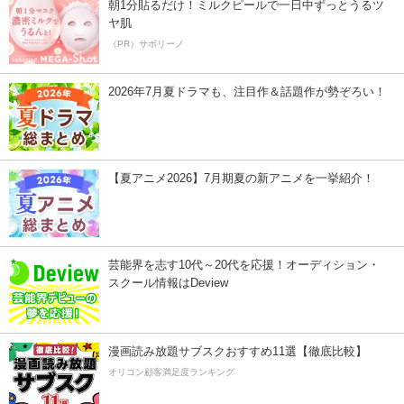
朝1分貼るだけ！ミルクピールで一日中ずっとうるツ
ヤ肌
（PR）サボリーノ
2026年7月夏ドラマも、注目作＆話題作が勢ぞろい！
【夏アニメ2026】7月期夏の新アニメを一挙紹介！
芸能界を志す10代～20代を応援！オーディション・
スクール情報はDeview
漫画読み放題サブスクおすすめ11選【徹底比較】
オリコン顧客満足度ランキング