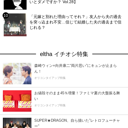
いとダメですか？ Vol.28】
「元嫁と別れた理由ってそれ？」友人から夫の過去
を突っ込まれ不安…信じて結婚した夫の過去まで信
じれる？
eltha イチオシ特集
森崎ウィン×向井康二“両片思い”にキュンが止まら
ん！
オリコンタイアップ特集
お値段そのまま45％増量！ファミマ夏の大盤振る舞
い
オリコンタイアップ特集
SUPER★DRAGON、自ら描いた”レトロフューチャ
ー”