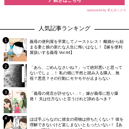
続きはこちら
sponsored by 求人ボックス
人気記事ランキング
義母の便利屋を卒業してノーストレス！ 離婚から始
まる妻と娘の新たな人生に悔いはなし！【嫁を便利
屋扱いする義母 Vol.44】
「あら、ごめんなさいね？」って絶対悪いと思って
ないでしょ…！ 私の畑に平然と踏み入る隣人…無
視？悪意？その行動にモヤモヤが止まらない
「義母の発言が許せない…！」嫁が義母に怒り爆
発！ 夫は仕方ないと言うけれど諦めるべき？
ほぼ手ぶらなのに彼女の荷物は持ちたくない？ 彼を
理解できないけど楽しまないともったいない！【あ