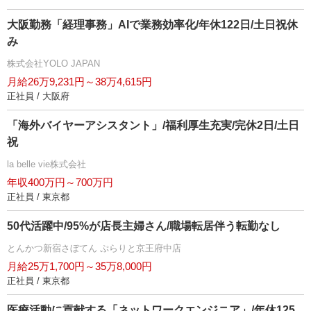
大阪勤務「経理事務」AIで業務効率化/年休122日/土日祝休
み
株式会社YOLO JAPAN
月給26万9,231円～38万4,615円
正社員 / 大阪府
「海外バイヤーアシスタント」/福利厚生充実/完休2日/土日
祝
la belle vie株式会社
年収400万円～700万円
正社員 / 東京都
50代活躍中/95%が店長主婦さん/職場転居伴う転勤なし
とんかつ新宿さぼてん ぷらりと京王府中店
月給25万1,700円～35万8,000円
正社員 / 東京都
医療活動に貢献する「ネットワークエンジニア」/年休125