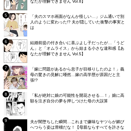
なたが理解できません Vol.8】
「夫のスマホ画面がなんか怪しい…」ジム通いで別
人のように変わった!? 夫が隠していた衝撃の事実と
は
結婚前提の付き合いに喜ぶよし子だったが…「うど
ん」と「オムライス」から始まる小さな違和感【あ
なたが理解できません Vol.5】
「嫁に問題があるから息子が目移りしたのよ！」義
母の驚きの見解に唖然…嫁の高学歴が原因だと主
張!?
「私が絶対に娘の可能性を開花させる…！」娘に高
額を注ぎ自分の夢を押しつけた母の大誤算
夫が闇堕ちした瞬間…これまで嫌味なヤツらが媚び
へつらう姿は滑稽だな！【母親ならすべてを許さな