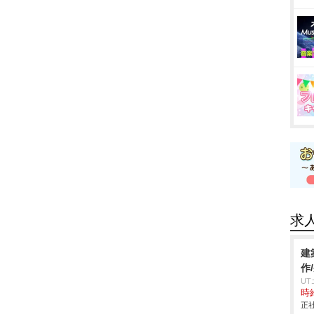
求
建
作
U
時給
正社