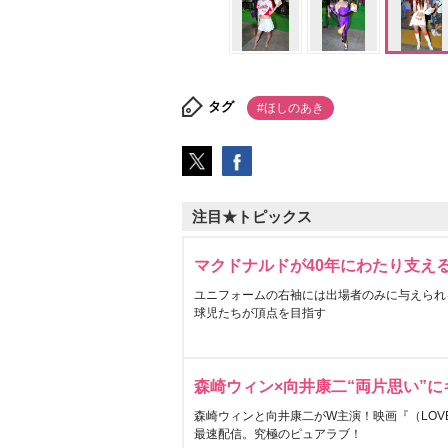
タグ
#ほしのあき
注目★トピックス
マクドナルドが40年にわたり支え
ユニフォームの右袖には出場者のみに与えられ
球児たちが頂点を目指す
森崎ウィン×向井康二“両片思い”
森崎ウィンと向井康二がW主演！映画『（LOVE S
最速配信。究極のピュアラブ！