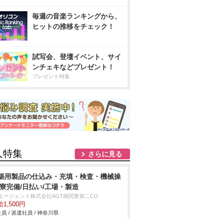
毎週の音楽ランキングから、
ヒットの推移をチェック！
試写会、登壇イベント、サイ
ンチェキなどプレゼント！
プレゼント特集
人特集
さらに見る
築用製品の仕込み・充填・検査・機械操
/寮完備/日払い/工場・製造
Tエージェント株式会社AGT南関東第二CU
1,500円
員 / 派遣社員 / 神奈川県