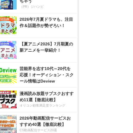
ちゃう
（PR）ジハンピ
2026年7月夏ドラマも、注目
作＆話題作が勢ぞろい！
【夏アニメ2026】7月期夏の
新アニメを一挙紹介！
芸能界を志す10代～20代を
応援！オーディション・スク
ール情報はDeview
漫画読み放題サブスクおすす
め11選【徹底比較】
オリコン顧客満足度ランキング
2026年動画配信サービスお
すすめ40選【徹底比較】
CS動画配信サービス20選