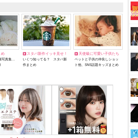
とめ
スタバ新作イッキ見せ！
天使級に可愛い子供たち
猫写真集…
いくつ知ってる？ スタバ新
ペットと子供の仲良しショッ
リ
作まとめ
ト他、SNS話題キッズまとめ