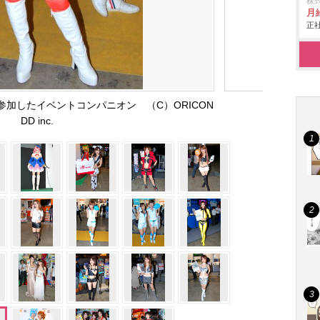
株
月給
正社
に参加したイベントコンパニオン （C）ORICON
DD inc.