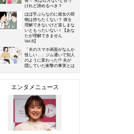
発！ 夫は仕方ないと言う
けれど諦めるべき？
ほぼ手ぶらなのに彼女の荷
物は持ちたくない？ 彼を
理解できないけど楽しまな
いともったいない！【あな
たが理解できません
Vol.8】
「夫のスマホ画面がなんか
怪しい…」ジム通いで別人
のように変わった!? 夫が
隠していた衝撃の事実とは
エンタメニュース