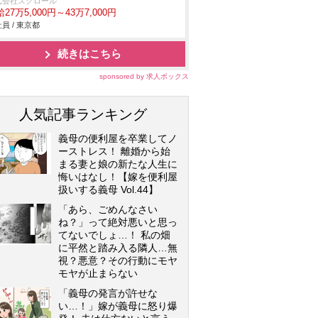
式会社スクロール
27万5,000円～43万7,000円
員 / 東京都
続きはこちら
sponsored by 求人ボックス
人気記事ランキング
義母の便利屋を卒業してノ
ーストレス！ 離婚から始
まる妻と娘の新たな人生に
悔いはなし！【嫁を便利屋
扱いする義母 Vol.44】
「あら、ごめんなさい
ね？」って絶対悪いと思っ
てないでしょ…！ 私の畑
に平然と踏み入る隣人…無
視？悪意？その行動にモヤ
モヤが止まらない
「義母の発言が許せな
い…！」嫁が義母に怒り爆