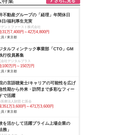
人特集
さらに見る
井不動産グループの「経理」年間休日
24日/福利厚生充実
ジデントファースト株式会社
31万7,400円～42万4,800円
員 / 東京都
ジタルフィンテック事業部「CTO」GM
執行役員募集
式会社デジタルプラス
給100万円～150万円
員 / 東京都
院の言語聴覚士/キャリアの可能性を広げ
急性期から外来・訪問まで多彩なフィー
ドで活躍
会医療法人財団 仁医会
351万3,600円～471万3,600円
員 / 東京都
験を活かして活躍プライム上場企業の
法務」