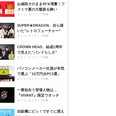
お値段そのまま45％増量！フ
ァミマ夏の大盤振る舞い
オリコンタイアップ特集
SUPER★DRAGON、自ら描
いた”レトロフューチャー”
オリコンタイアップ特集
CROWN HEAD、結成1周年
で見えた”バンドらしさ”
オリコンタイアップ特集
パソコンメーカー社員が本気
で選ぶ「10万円台PC3選」
オリコンタイアップ特集
一番似合う登場人物は…
『VIVANT』限定ウオッチ
オリコンタイアップ特集
自販機にピッ！ですぐに買え