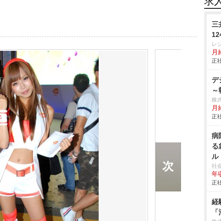
求
三
1
レ
月給
正社
デ
～
株
月
正社
病
る
ル
社
年収
正社
経
「