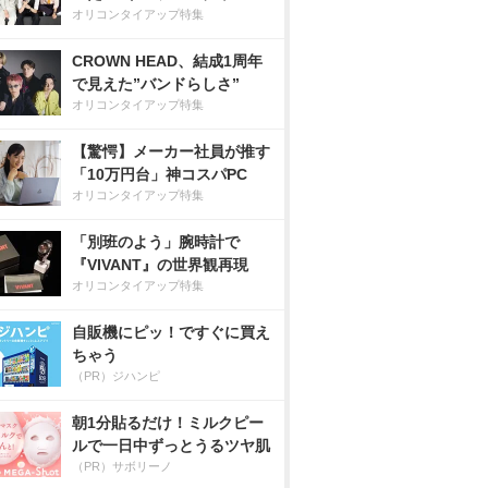
オリコンタイアップ特集
CROWN HEAD、結成1周年
で見えた”バンドらしさ”
オリコンタイアップ特集
【驚愕】メーカー社員が推す
「10万円台」神コスパPC
オリコンタイアップ特集
「別班のよう」腕時計で
『VIVANT』の世界観再現
オリコンタイアップ特集
自販機にピッ！ですぐに買え
ちゃう
（PR）ジハンピ
朝1分貼るだけ！ミルクピー
ルで一日中ずっとうるツヤ肌
（PR）サボリーノ