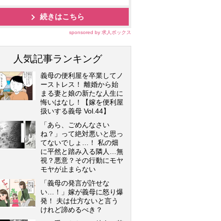
続きはこちら
sponsored by 求人ボックス
人気記事ランキング
義母の便利屋を卒業してノ
ーストレス！ 離婚から始
まる妻と娘の新たな人生に
悔いはなし！【嫁を便利屋
扱いする義母 Vol.44】
「あら、ごめんなさい
ね？」って絶対悪いと思っ
てないでしょ…！ 私の畑
に平然と踏み入る隣人…無
視？悪意？その行動にモヤ
モヤが止まらない
「義母の発言が許せな
い…！」嫁が義母に怒り爆
発！ 夫は仕方ないと言う
けれど諦めるべき？