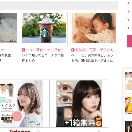
とめ
スタバ新作イッキ見せ！
天使級に可愛い子供たち
猫写真集…
いくつ知ってる？ スタバ新
ペットと子供の仲良しショッ
リ
作まとめ
ト他、SNS話題キッズまとめ