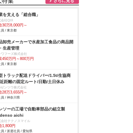
人特集
さらに見る
業を支える「総合職」
会社QIX
30万8,000円～
員 / 東京都
品卸売メーカーで水産加工食品の商品開
・生産管理
ンワフーズ株式会社
収450万円～800万円
員 / 東京都
型トラック配送ドライバー/1.5t/生協商
/近距離の固定ルート/日勤/土日休み
BSゼンツウ株式会社
28万3,655円～
員 / 神奈川県
ンソーの工場で自動車部品の組立製
denso aichi
式会社テクノスマイル
1,800円
員 / 派遣社員 / 愛知県