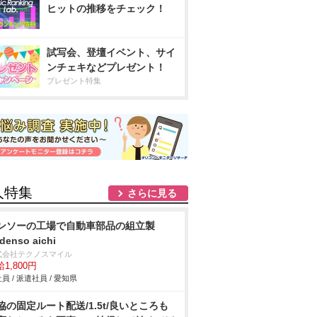
ヒットの推移をチェック！
試写会、登壇イベント、サイ
ンチェキなどプレゼント！
プレゼント特集
人特集
さらに見る
ンソーの工場で自動車部品の組立製
denso aichi
式会社テクノスマイル
1,800円
員 / 派遣社員 / 愛知県
協の固定ルート配送/1.5t/良いところも