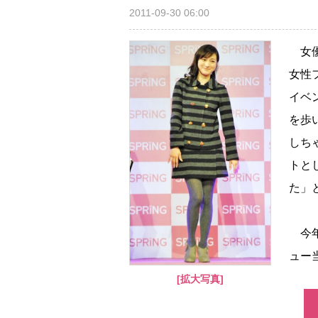
2011-09-30 06:00
女優
女性
イベ
を歩
しち
トと
た」
今年
ュー当
[拡大写真]