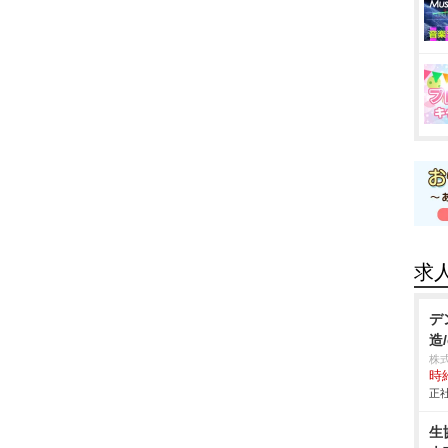
求
デ
造/
株
時給
正社
生