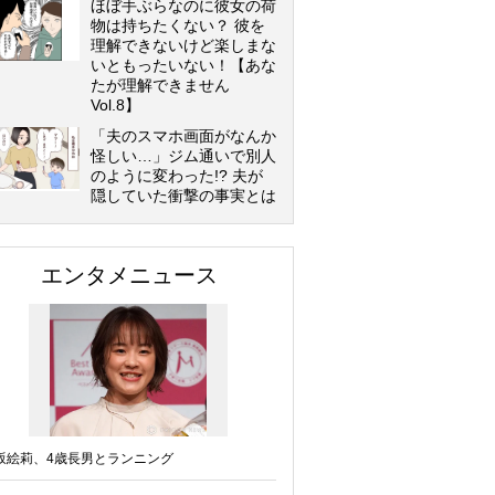
ほぼ手ぶらなのに彼女の荷
物は持ちたくない？ 彼を
理解できないけど楽しまな
いともったいない！【あな
たが理解できません
Vol.8】
「夫のスマホ画面がなんか
怪しい…」ジム通いで別人
のように変わった!? 夫が
隠していた衝撃の事実とは
エンタメニュース
坂絵莉、4歳長男とランニング