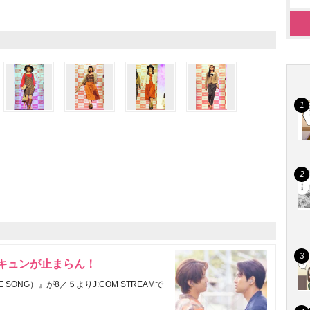
にキュンが止まらん！
ONG）』が8／５よりJ:COM STREAMで