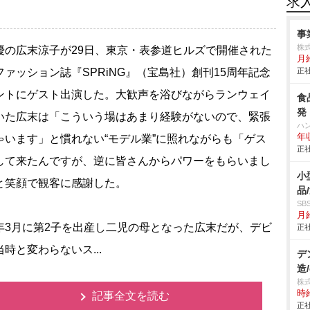
求
事
株式
の広末涼子が29日、東京・表参道ヒルズで開催された
月給
ファッション誌『SPRiNG』（宝島社）創刊15周年記念
正社
ントにゲスト出演した。大歓声を浴びながらランウェイ
食
発
いた広末は「こういう場はあまり経験がないので、緊張
ハ
年
ゃいます」と慣れない“モデル業”に照れながらも「ゲス
正社
して来たんですが、逆に皆さんからパワーをもらいまし
小
と笑顔で観客に感謝した。
品
S
月給
3月に第2子を出産し二児の母となった広末だが、デビ
正社
時と変わらないス...
デ
造/
株
時給
記事全文を読む
正社