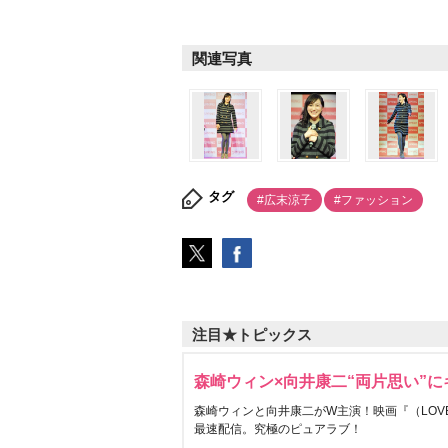
関連写真
タグ
#広末涼子
#ファッション
注目★トピックス
森崎ウィン×向井康二“両片思い”
森崎ウィンと向井康二がW主演！映画『（LOVE S
最速配信。究極のピュアラブ！