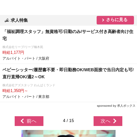
さらに見る
求人特集
「福祉調理スタッフ」無資格可/日勤のみ/サービス付き高齢者向け住
宅
株式会社リープ/リープ楠木苑
時給1,177円
アルバイト・パート / 大阪府
ベビーシッター/履歴書不要・即日勤務OK/WEB面接で当日内定も可/
直行直帰OK/週2～OK
株式会社アズスタッフ わんぱくランド
時給1,350円～
アルバイト・パート / 東京都
sponsored by 求人ボックス
4 / 15
前へ
次へ