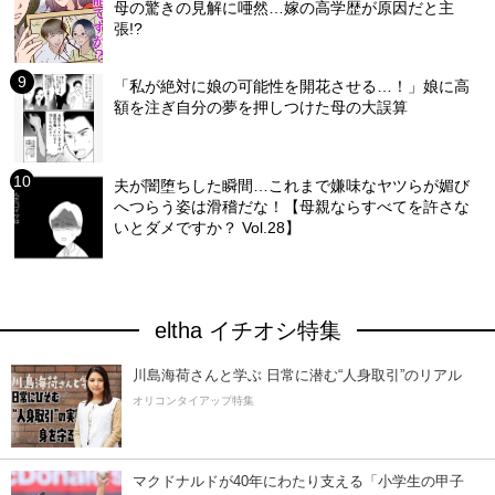
母の驚きの見解に唖然…嫁の高学歴が原因だと主
張!?
「私が絶対に娘の可能性を開花させる…！」娘に高
額を注ぎ自分の夢を押しつけた母の大誤算
夫が闇堕ちした瞬間…これまで嫌味なヤツらが媚び
へつらう姿は滑稽だな！【母親ならすべてを許さな
いとダメですか？ Vol.28】
eltha イチオシ特集
川島海荷さんと学ぶ 日常に潜む“人身取引”のリアル
オリコンタイアップ特集
マクドナルドが40年にわたり支える「小学生の甲子