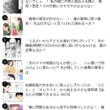
ないでしょ…！ 私の畑に平然と踏み入る隣人…無
視？悪意？その行動にモヤモヤが止まらない
「義母の発言が許せない…！」嫁が義母に怒り爆
発！ 夫は仕方ないと言うけれど諦めるべき？
「うるさいから子どもを連れて外に行って？」夫が
睡眠3時間でボロボロの妻に追い打ちをかける…妻の
反撃なるか？
「夫のスマホ画面がなんか怪しい…」ジム通いで別
人のように変わった!? 夫が隠していた衝撃の事実と
は
結婚前提の付き合いに喜ぶよし子だったが…「うど
ん」と「オムライス」から始まる小さな違和感【あ
なたが理解できません Vol.5】
「嫁に問題があるから息子が目移りしたのよ！」義