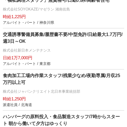
「福祉調理スタッフ」無資格可/日勤のみ/高齢者住宅
株式会社SOYOKAZE/マゼラン 湘南佐島
時給1,225円
アルバイト・パート / 神奈川県
交通誘導警備員募集/履歴書不要/中型免許/日給最大1.7万円/
週3日～OK
株式会社新日本メンテナンス
日給1万7,000円
アルバイト・パート / 東京都
食肉加工工場内作業スタッフ/残業少なめ/夜勤専属/月収25
万円以上可
株式会社ジャパンクリエイト北日本事業統括部
時給1,250円
派遣社員 / 北海道
ハンバーグの原料投入・食品製造スタッフ/7時からスター
ト 朝から働いて夕方はゆっくり