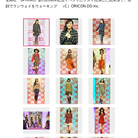
宝島社『SPRiNG』創刊15周年記念イベントにゲスト出演した広末涼子。笑
顔でランウェイをウォーキング （C）ORICON DD inc.