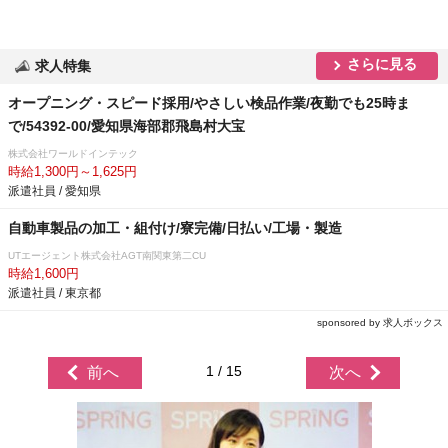
さらに見る
求人特集
オープニング・スピード採用/やさしい検品作業/夜勤でも25時ま
で/54392-00/愛知県海部郡飛島村大宝
株式会社ワールドインテック
時給1,300円～1,625円
派遣社員 / 愛知県
自動車製品の加工・組付け/寮完備/日払い/工場・製造
UTエージェント株式会社AGT南関東第二CU
時給1,600円
派遣社員 / 東京都
sponsored by 求人ボックス
1 / 15
前へ
次へ