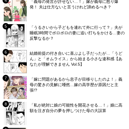
「義母の発言が許せない…！」嫁が義母に怒り爆
発！ 夫は仕方ないと言うけれど諦めるべき？
「うるさいから子どもを連れて外に行って？」夫が
睡眠3時間でボロボロの妻に追い打ちをかける…妻の
反撃なるか？
結婚前提の付き合いに喜ぶよし子だったが…「うど
ん」と「オムライス」から始まる小さな違和感【あ
なたが理解できません Vol.5】
「嫁に問題があるから息子が目移りしたのよ！」義
母の驚きの見解に唖然…嫁の高学歴が原因だと主
張!?
「私が絶対に娘の可能性を開花させる…！」娘に高
額を注ぎ自分の夢を押しつけた母の大誤算