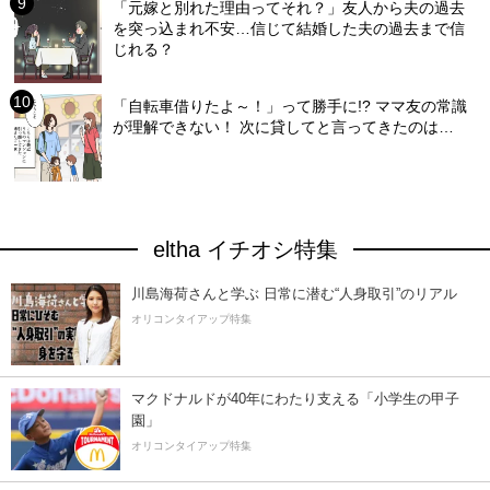
「元嫁と別れた理由ってそれ？」友人から夫の過去
を突っ込まれ不安…信じて結婚した夫の過去まで信
じれる？
「自転車借りたよ～！」って勝手に!? ママ友の常識
が理解できない！ 次に貸してと言ってきたのは…
eltha イチオシ特集
川島海荷さんと学ぶ 日常に潜む“人身取引”のリアル
オリコンタイアップ特集
マクドナルドが40年にわたり支える「小学生の甲子
園」
オリコンタイアップ特集