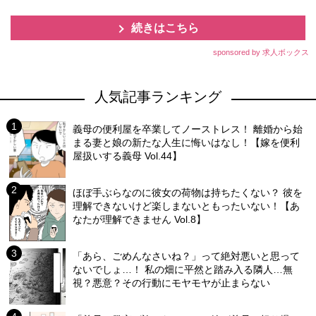
続きはこちら
sponsored by 求人ボックス
人気記事ランキング
義母の便利屋を卒業してノーストレス！ 離婚から始
まる妻と娘の新たな人生に悔いはなし！【嫁を便利
屋扱いする義母 Vol.44】
ほぼ手ぶらなのに彼女の荷物は持ちたくない？ 彼を
理解できないけど楽しまないともったいない！【あ
なたが理解できません Vol.8】
「あら、ごめんなさいね？」って絶対悪いと思って
ないでしょ…！ 私の畑に平然と踏み入る隣人…無
視？悪意？その行動にモヤモヤが止まらない