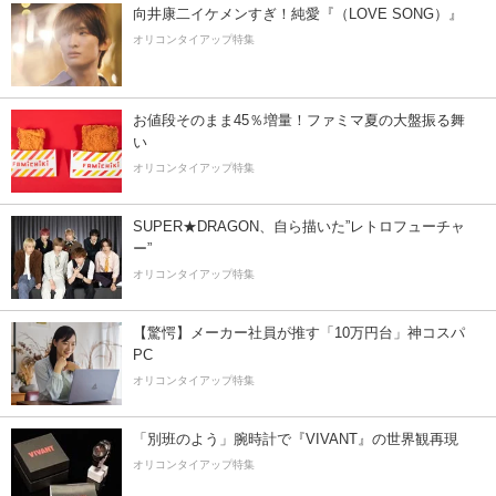
向井康二イケメンすぎ！純愛『（LOVE SONG）』
オリコンタイアップ特集
お値段そのまま45％増量！ファミマ夏の大盤振る舞
い
オリコンタイアップ特集
SUPER★DRAGON、自ら描いた”レトロフューチャ
ー”
オリコンタイアップ特集
【驚愕】メーカー社員が推す「10万円台」神コスパ
PC
オリコンタイアップ特集
「別班のよう」腕時計で『VIVANT』の世界観再現
オリコンタイアップ特集