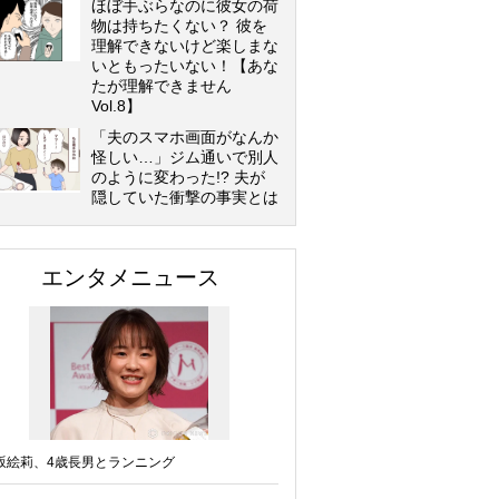
ほぼ手ぶらなのに彼女の荷
物は持ちたくない？ 彼を
理解できないけど楽しまな
いともったいない！【あな
たが理解できません
Vol.8】
「夫のスマホ画面がなんか
怪しい…」ジム通いで別人
のように変わった!? 夫が
隠していた衝撃の事実とは
エンタメニュース
坂絵莉、4歳長男とランニング