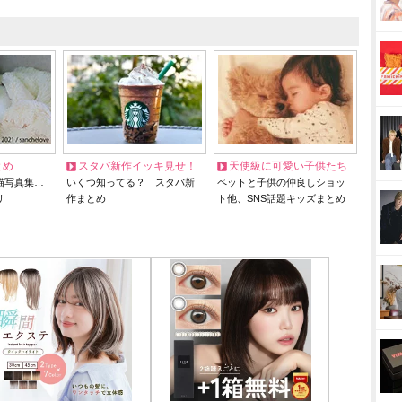
とめ
スタバ新作イッキ見せ！
天使級に可愛い子供たち
猫写真集…
いくつ知ってる？ スタバ新
ペットと子供の仲良しショッ
リ
作まとめ
ト他、SNS話題キッズまとめ