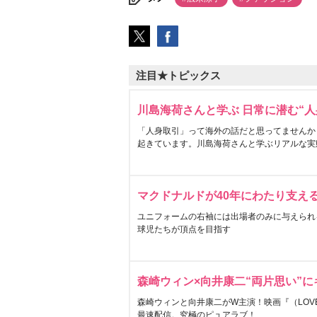
注目★トピックス
川島海荷さんと学ぶ 日常に潜む“人
「人身取引」って海外の話だと思ってませんか
起きています。川島海荷さんと学ぶリアルな実
マクドナルドが40年にわたり支え
ユニフォームの右袖には出場者のみに与えられ
球児たちが頂点を目指す
森崎ウィン×向井康二“両片思い”
森崎ウィンと向井康二がW主演！映画『（LOVE S
最速配信。究極のピュアラブ！