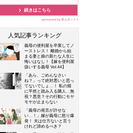
続きはこちら
sponsored by 求人ボックス
人気記事ランキング
義母の便利屋を卒業してノ
ーストレス！ 離婚から始
まる妻と娘の新たな人生に
悔いはなし！【嫁を便利屋
扱いする義母 Vol.44】
「あら、ごめんなさい
ね？」って絶対悪いと思っ
てないでしょ…！ 私の畑
に平然と踏み入る隣人…無
視？悪意？その行動にモヤ
モヤが止まらない
「義母の発言が許せな
い…！」嫁が義母に怒り爆
発！ 夫は仕方ないと言う
けれど諦めるべき？