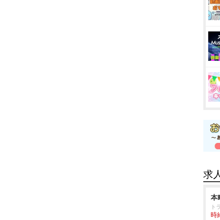
求
本
ト
時給