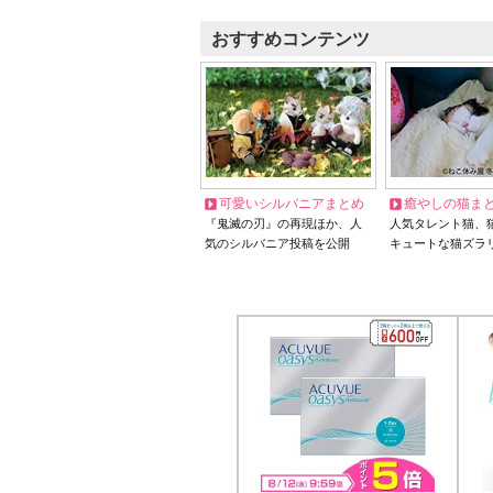
おすすめコンテンツ
可愛いシルバニアまとめ
癒やしの猫ま
『鬼滅の刃』の再現ほか、人
人気タレント猫、
気のシルバニア投稿を公開
キュートな猫ズラ