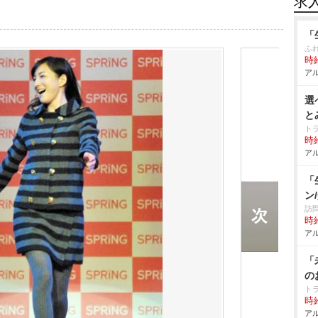
求
「
ふ
時給
アル
選
と
ト
時給
アル
「
ン
訪問
時給
アル
「
の
ト
時給
アル