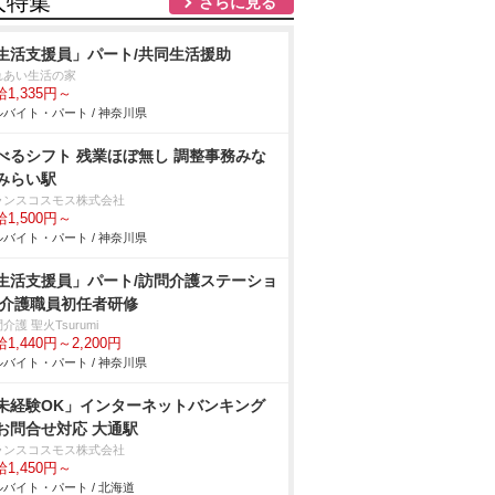
人特集
さらに見る
生活支援員」パート/共同生活援助
れあい生活の家
1,335円～
バイト・パート / 神奈川県
べるシフト 残業ほぼ無し 調整事務みな
みらい駅
ランスコスモス株式会社
1,500円～
バイト・パート / 神奈川県
生活支援員」パート/訪問介護ステーショ
/介護職員初任者研修
介護 聖火Tsurumi
1,440円～2,200円
バイト・パート / 神奈川県
未経験OK」インターネットバンキング
お問合せ対応 大通駅
ランスコスモス株式会社
1,450円～
バイト・パート / 北海道