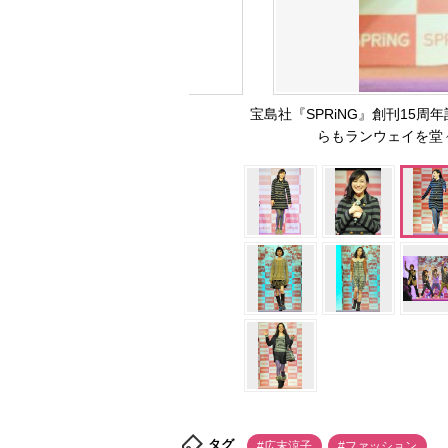
宝島社『SPRiNG』創刊15
らもランウェイを堂々と
タグ
#広末涼子
#ファッション