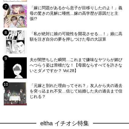
「嫁に問題があるから息子が目移りしたのよ！」義
母の驚きの見解に唖然…嫁の高学歴が原因だと主
張!?
「私が絶対に娘の可能性を開花させる…！」娘に高
額を注ぎ自分の夢を押しつけた母の大誤算
夫が闇堕ちした瞬間…これまで嫌味なヤツらが媚び
へつらう姿は滑稽だな！【母親ならすべてを許さな
いとダメですか？ Vol.28】
「元嫁と別れた理由ってそれ？」友人から夫の過去
を突っ込まれ不安…信じて結婚した夫の過去まで信
じれる？
eltha イチオシ特集