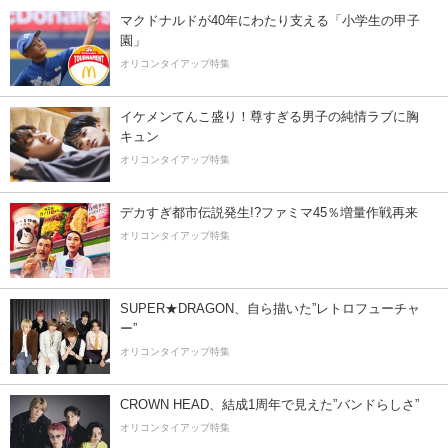
マクドナルドが40年にわたり支える「小学生の甲子
園」
オリコンタイアップ特集
イケメンてんこ盛り！尊すぎる男子の純情ラブに胸
キュン
オリコンタイアップ特集
デカすぎ都市伝説発生!?ファミマ45％増量作戦再来
オリコンタイアップ特集
SUPER★DRAGON、自ら描いた”レトロフューチャ
ー”
オリコンタイアップ特集
CROWN HEAD、結成1周年で見えた”バンドらしさ”
オリコンタイアップ特集