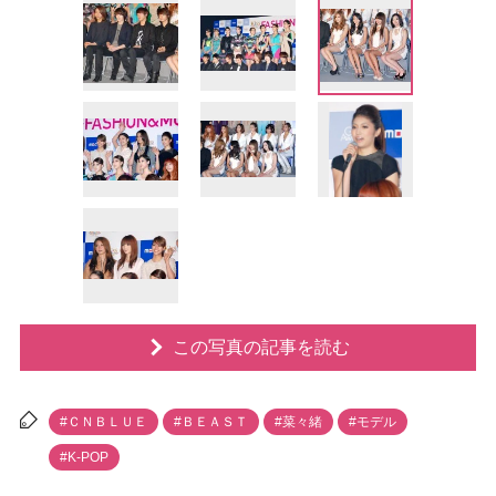
この写真の記事を読む
#ＣＮＢＬＵＥ
#ＢＥＡＳＴ
#菜々緒
#モデル
#K-POP