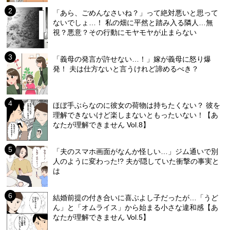
「あら、ごめんなさいね？」って絶対悪いと思って
ないでしょ…！ 私の畑に平然と踏み入る隣人…無
視？悪意？その行動にモヤモヤが止まらない
「義母の発言が許せない…！」嫁が義母に怒り爆
発！ 夫は仕方ないと言うけれど諦めるべき？
ほぼ手ぶらなのに彼女の荷物は持ちたくない？ 彼を
理解できないけど楽しまないともったいない！【あ
なたが理解できません Vol.8】
「夫のスマホ画面がなんか怪しい…」ジム通いで別
人のように変わった!? 夫が隠していた衝撃の事実と
は
結婚前提の付き合いに喜ぶよし子だったが…「うど
ん」と「オムライス」から始まる小さな違和感【あ
なたが理解できません Vol.5】