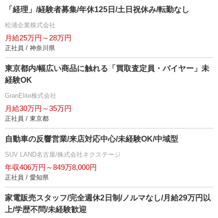
「経理」/経験者募集/年休125日/土日祝休み/転勤なし
松浦企業株式会社
月給25万円～28万円
正社員 / 神奈川県
東京都内/幅広い商品に触れる「買取査定員・バイヤー」未
経験OK
GranElite株式会社
月給30万円～35万円
正社員 / 東京都
自動車の反響営業/来店対応中心/未経験OK/中域型
SUV LAND名古屋/株式会社ネクステージ
年収406万円～849万8,000円
正社員 / 愛知県
家電販売スタッフ/完全週休2日制/ノルマなし/月給29万円以
上/学歴不問/未経験歓迎