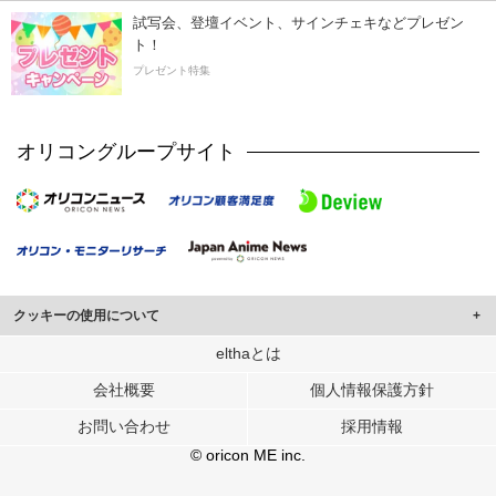
試写会、登壇イベント、サインチェキなどプレゼン
ト！
プレゼント特集
オリコングループサイト
クッキーの使用について
このサイトでは Cookie を使用して、ユーザーに合わせたコンテンツや広告の
elthaとは
表示、ソーシャル メディア機能の提供、広告の表示回数やクリック数の測定を
会社概要
個人情報保護方針
行っています。
また、ユーザーによるサイトの利用状況についても情報を収集し、ソーシャル
お問い合わせ
採用情報
メディアや広告配信、データ解析の各パートナーに提供しています。
各パートナーは、この情報とユーザーが各パートナーに提供した他の情報や、
© oricon ME inc.
ユーザーが各パートナーのサービスを使用したときに収集した他の情報を組み
合わせて使用することがあります。