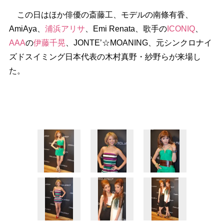
この日はほか俳優の斎藤工、モデルの南條有香、
AmiAya、
浦浜アリサ
、Emi Renata、歌手の
ICONIQ
、
AAA
の
伊藤千晃
、JONTE’☆MOANING、元シンクロナイ
ズドスイミング日本代表の木村真野・紗野らが来場し
た。