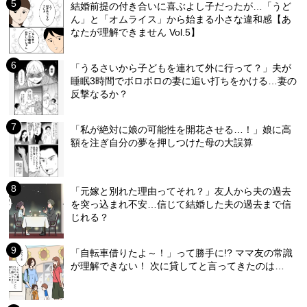
結婚前提の付き合いに喜ぶよし子だったが…「うど
ん」と「オムライス」から始まる小さな違和感【あ
なたが理解できません Vol.5】
「うるさいから子どもを連れて外に行って？」夫が
睡眠3時間でボロボロの妻に追い打ちをかける…妻の
反撃なるか？
「私が絶対に娘の可能性を開花させる…！」娘に高
額を注ぎ自分の夢を押しつけた母の大誤算
「元嫁と別れた理由ってそれ？」友人から夫の過去
を突っ込まれ不安…信じて結婚した夫の過去まで信
じれる？
「自転車借りたよ～！」って勝手に!? ママ友の常識
が理解できない！ 次に貸してと言ってきたのは…