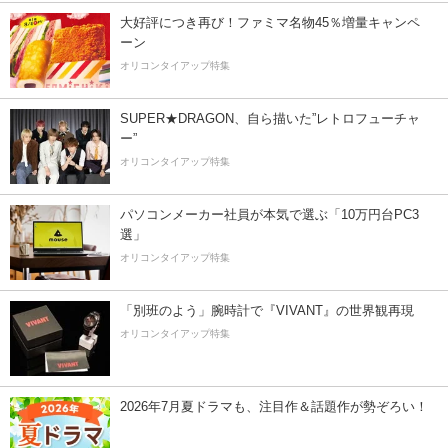
大好評につき再び！ファミマ名物45％増量キャンペ
ーン
オリコンタイアップ特集
SUPER★DRAGON、自ら描いた”レトロフューチャ
ー”
オリコンタイアップ特集
パソコンメーカー社員が本気で選ぶ「10万円台PC3
選」
オリコンタイアップ特集
「別班のよう」腕時計で『VIVANT』の世界観再現
オリコンタイアップ特集
2026年7月夏ドラマも、注目作＆話題作が勢ぞろい！