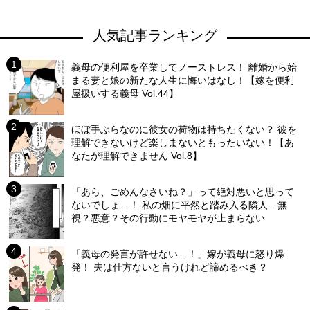
人気記事ランキング
義母の便利屋を卒業してノーストレス！ 離婚から始
まる妻と娘の新たな人生に悔いはなし！【嫁を便利
屋扱いする義母 Vol.44】
ほぼ手ぶらなのに彼女の荷物は持ちたくない？ 彼を
理解できないけど楽しまないともったいない！【あ
なたが理解できません Vol.8】
「あら、ごめんなさいね？」って絶対悪いと思って
ないでしょ…！ 私の畑に平然と踏み入る隣人…無
視？悪意？その行動にモヤモヤが止まらない
「義母の発言が許せない…！」嫁が義母に怒り爆
発！ 夫は仕方ないと言うけれど諦めるべき？