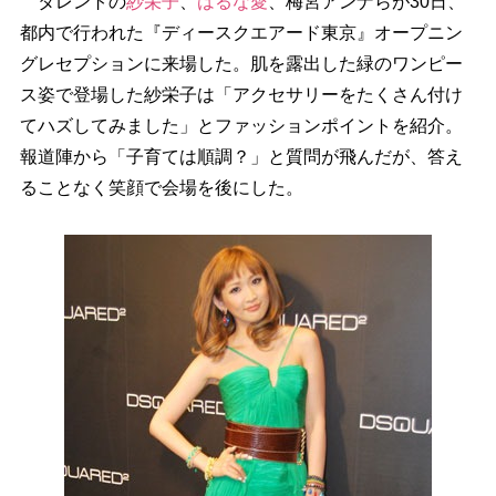
タレントの
紗栄子
、
はるな愛
、梅宮アンナらが30日、
都内で行われた『ディースクエアード東京』オープニン
グレセプションに来場した。肌を露出した緑のワンピー
ス姿で登場した紗栄子は「アクセサリーをたくさん付け
てハズしてみました」とファッションポイントを紹介。
報道陣から「子育ては順調？」と質問が飛んだが、答え
ることなく笑顔で会場を後にした。