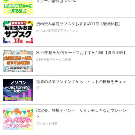
スクール情報はDeview
漫画読み放題サブスクおすすめ11選【徹底比較】
オリコン顧客満足度ランキング
2026年動画配信サービスおすすめ40選【徹底比較】
CS動画配信サービス20選
毎週の音楽ランキングから、ヒットの推移をチェッ
ク！
試写会、登壇イベント、サインチェキなどプレゼン
ト！
プレゼント特集