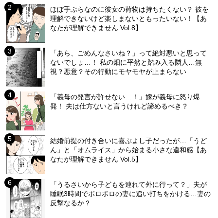
ほぼ手ぶらなのに彼女の荷物は持ちたくない？ 彼を
理解できないけど楽しまないともったいない！【あ
なたが理解できません Vol.8】
「あら、ごめんなさいね？」って絶対悪いと思って
ないでしょ…！ 私の畑に平然と踏み入る隣人…無
視？悪意？その行動にモヤモヤが止まらない
「義母の発言が許せない…！」嫁が義母に怒り爆
発！ 夫は仕方ないと言うけれど諦めるべき？
結婚前提の付き合いに喜ぶよし子だったが…「うど
ん」と「オムライス」から始まる小さな違和感【あ
なたが理解できません Vol.5】
「うるさいから子どもを連れて外に行って？」夫が
睡眠3時間でボロボロの妻に追い打ちをかける…妻の
反撃なるか？