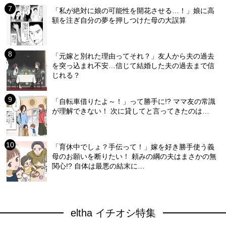
「私が絶対に娘の可能性を開花させる…！」娘に高
額を注ぎ自分の夢を押しつけた母の大誤算
「元嫁と別れた理由ってそれ？」友人から夫の過去
を突っ込まれ不安…信じて結婚した夫の過去まで信
じれる？
「自転車借りたよ～！」って勝手に!? ママ友の常識
が理解できない！ 次に貸してと言ってきたのは…
「育休中でしょ？手伝って！」嫁を好き勝手使う義
母のお願いを断りたい！ 頼みの綱の夫はまさかの無
関心!? 自体は最悪の結末に…
eltha イチオシ特集