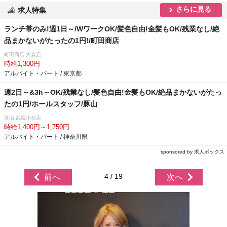
さらに見る
求人特集
ランチ帯のみ!週1日～/WワークOK/髪色自由!金髪もOK/残業なし/絶
品まかないがたったの1円!/町田商店
町田商店 大森店
時給1,300円
アルバイト・パート / 東京都
週2日～&3h～OK/残業なし/髪色自由!金髪もOK/絶品まかないがたっ
たの1円/ホールスタッフ/豚山
豚山 武蔵小杉店
時給1,400円～1,750円
アルバイト・パート / 神奈川県
sponsored by 求人ボックス
4 / 19
前へ
次へ