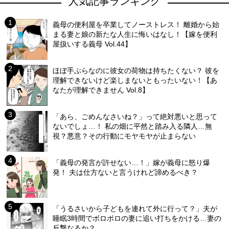
人気記事ランキング
義母の便利屋を卒業してノーストレス！ 離婚から始
まる妻と娘の新たな人生に悔いはなし！【嫁を便利
屋扱いする義母 Vol.44】
ほぼ手ぶらなのに彼女の荷物は持ちたくない？ 彼を
理解できないけど楽しまないともったいない！【あ
なたが理解できません Vol.8】
「あら、ごめんなさいね？」って絶対悪いと思って
ないでしょ…！ 私の畑に平然と踏み入る隣人…無
視？悪意？その行動にモヤモヤが止まらない
「義母の発言が許せない…！」嫁が義母に怒り爆
発！ 夫は仕方ないと言うけれど諦めるべき？
「うるさいから子どもを連れて外に行って？」夫が
睡眠3時間でボロボロの妻に追い打ちをかける…妻の
反撃なるか？