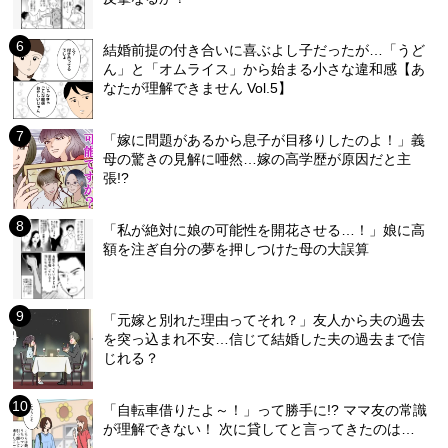
結婚前提の付き合いに喜ぶよし子だったが…「うど
ん」と「オムライス」から始まる小さな違和感【あ
なたが理解できません Vol.5】
「嫁に問題があるから息子が目移りしたのよ！」義
母の驚きの見解に唖然…嫁の高学歴が原因だと主
張!?
「私が絶対に娘の可能性を開花させる…！」娘に高
額を注ぎ自分の夢を押しつけた母の大誤算
「元嫁と別れた理由ってそれ？」友人から夫の過去
を突っ込まれ不安…信じて結婚した夫の過去まで信
じれる？
「自転車借りたよ～！」って勝手に!? ママ友の常識
が理解できない！ 次に貸してと言ってきたのは…