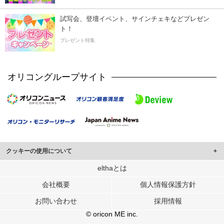
試写会、登壇イベント、サインチェキなどプレゼン
ト！
プレゼント特集
オリコングループサイト
クッキーの使用について
このサイトでは Cookie を使用して、ユーザーに合わせたコンテンツや広告の
elthaとは
表示、ソーシャル メディア機能の提供、広告の表示回数やクリック数の測定を
会社概要
個人情報保護方針
行っています。
また、ユーザーによるサイトの利用状況についても情報を収集し、ソーシャル
お問い合わせ
採用情報
メディアや広告配信、データ解析の各パートナーに提供しています。
各パートナーは、この情報とユーザーが各パートナーに提供した他の情報や、
© oricon ME inc.
ユーザーが各パートナーのサービスを使用したときに収集した他の情報を組み