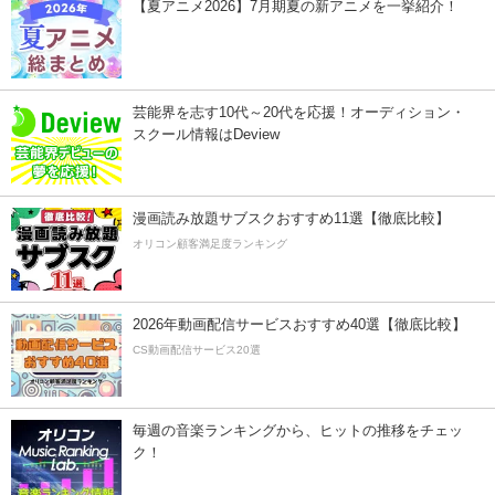
【夏アニメ2026】7月期夏の新アニメを一挙紹介！
芸能界を志す10代～20代を応援！オーディション・
スクール情報はDeview
漫画読み放題サブスクおすすめ11選【徹底比較】
オリコン顧客満足度ランキング
2026年動画配信サービスおすすめ40選【徹底比較】
CS動画配信サービス20選
毎週の音楽ランキングから、ヒットの推移をチェッ
ク！