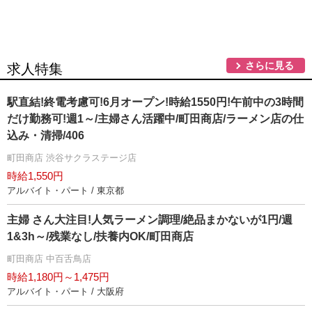
さらに見る
求人特集
駅直結!終電考慮可!6月オープン!時給1550円!午前中の3時間
だけ勤務可!週1～/主婦さん活躍中/町田商店/ラーメン店の仕
込み・清掃/406
町田商店 渋谷サクラステージ店
時給1,550円
アルバイト・パート / 東京都
主婦 さん大注目!人気ラーメン調理/絶品まかないが1円/週
1&3h～/残業なし/扶養内OK/町田商店
町田商店 中百舌鳥店
時給1,180円～1,475円
アルバイト・パート / 大阪府