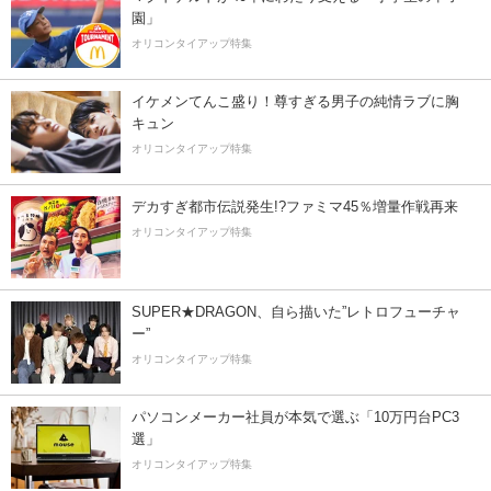
園」
オリコンタイアップ特集
イケメンてんこ盛り！尊すぎる男子の純情ラブに胸
キュン
オリコンタイアップ特集
デカすぎ都市伝説発生!?ファミマ45％増量作戦再来
オリコンタイアップ特集
SUPER★DRAGON、自ら描いた”レトロフューチャ
ー”
オリコンタイアップ特集
パソコンメーカー社員が本気で選ぶ「10万円台PC3
選」
オリコンタイアップ特集