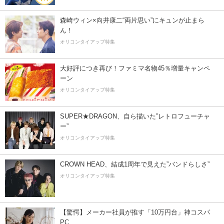
森崎ウィン×向井康二“両片思い”にキュンが止まら
ん！
オリコンタイアップ特集
大好評につき再び！ファミマ名物45％増量キャンペ
ーン
オリコンタイアップ特集
SUPER★DRAGON、自ら描いた”レトロフューチャ
ー”
オリコンタイアップ特集
CROWN HEAD、結成1周年で見えた”バンドらしさ”
オリコンタイアップ特集
【驚愕】メーカー社員が推す「10万円台」神コスパ
PC