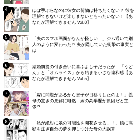
ほぼ手ぶらなのに彼女の荷物は持ちたくない？ 彼を
理解できないけど楽しまないともったいない！【あ
なたが理解できません Vol.8】
「夫のスマホ画面がなんか怪しい…」ジム通いで別
人のように変わった!? 夫が隠していた衝撃の事実と
は
結婚前提の付き合いに喜ぶよし子だったが…「うど
ん」と「オムライス」から始まる小さな違和感【あ
なたが理解できません Vol.5】
「嫁に問題があるから息子が目移りしたのよ！」義
母の驚きの見解に唖然…嫁の高学歴が原因だと主
張!?
「私が絶対に娘の可能性を開花させる…！」娘に高
額を注ぎ自分の夢を押しつけた母の大誤算