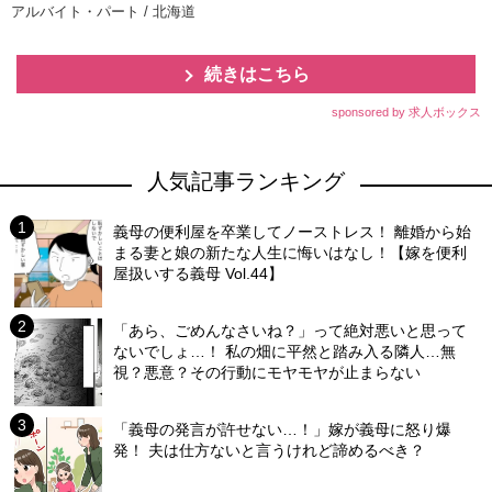
アルバイト・パート / 北海道
続きはこちら
sponsored by 求人ボックス
人気記事ランキング
義母の便利屋を卒業してノーストレス！ 離婚から始
まる妻と娘の新たな人生に悔いはなし！【嫁を便利
屋扱いする義母 Vol.44】
「あら、ごめんなさいね？」って絶対悪いと思って
ないでしょ…！ 私の畑に平然と踏み入る隣人…無
視？悪意？その行動にモヤモヤが止まらない
「義母の発言が許せない…！」嫁が義母に怒り爆
発！ 夫は仕方ないと言うけれど諦めるべき？