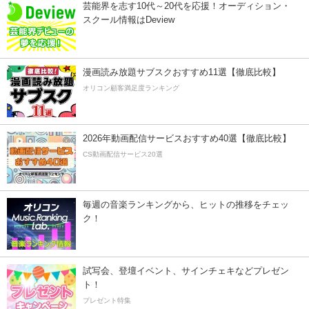
芸能界を志す10代～20代を応援！オーディション・
スクール情報はDeview
漫画読み放題サブスクおすすめ11選【徹底比較】
オリコン顧客満足度ランキング
2026年動画配信サービスおすすめ40選【徹底比較】
CS動画配信サービス20選
毎週の音楽ランキングから、ヒットの推移をチェッ
ク！
試写会、登壇イベント、サインチェキなどプレゼン
ト！
プレゼント特集