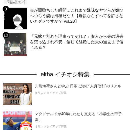
夫が闇堕ちした瞬間…これまで嫌味なヤツらが媚び
へつらう姿は滑稽だな！【母親ならすべてを許さな
いとダメですか？ Vol.28】
「元嫁と別れた理由ってそれ？」友人から夫の過去
を突っ込まれ不安…信じて結婚した夫の過去まで信
じれる？
eltha イチオシ特集
川島海荷さんと学ぶ 日常に潜む“人身取引”のリアル
オリコンタイアップ特集
マクドナルドが40年にわたり支える「小学生の甲子
園」
オリコンタイアップ特集