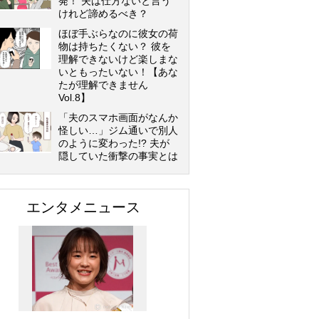
発！ 夫は仕方ないと言う
けれど諦めるべき？
ほぼ手ぶらなのに彼女の荷
物は持ちたくない？ 彼を
理解できないけど楽しまな
いともったいない！【あな
たが理解できません
Vol.8】
「夫のスマホ画面がなんか
怪しい…」ジム通いで別人
のように変わった!? 夫が
隠していた衝撃の事実とは
エンタメニュース