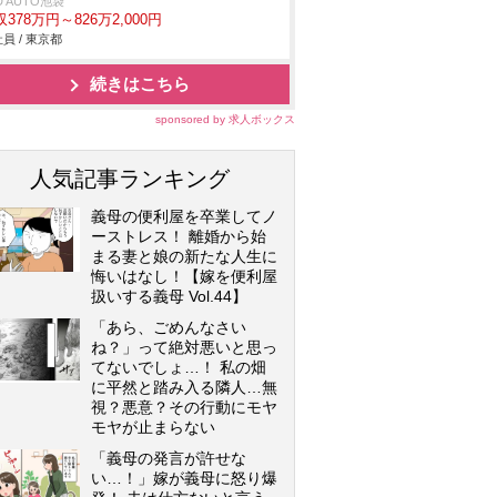
D AUTO池袋
378万円～826万2,000円
員 / 東京都
続きはこちら
sponsored by 求人ボックス
人気記事ランキング
義母の便利屋を卒業してノ
ーストレス！ 離婚から始
まる妻と娘の新たな人生に
悔いはなし！【嫁を便利屋
扱いする義母 Vol.44】
「あら、ごめんなさい
ね？」って絶対悪いと思っ
てないでしょ…！ 私の畑
に平然と踏み入る隣人…無
視？悪意？その行動にモヤ
モヤが止まらない
「義母の発言が許せな
い…！」嫁が義母に怒り爆