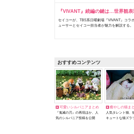
『VIVANT』続編の鍵は…世界観
セイコーが、TBS系日曜劇場『VIVANT』コ
ューサーとセイコー担当者が魅力を解説する。
おすすめコンテンツ
可愛いシルバニアまとめ
癒やしの猫ま
『鬼滅の刃』の再現ほか、人
人気タレント猫、
気のシルバニア投稿を公開
キュートな猫ズラ