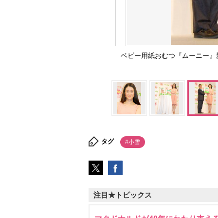
ベビー用紙おむつ『ムーニー』新
タグ
#小雪
注目★トピックス