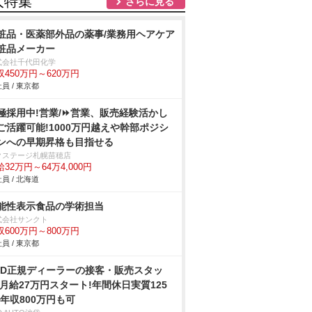
人特集
さらに見る
粧品・医薬部外品の薬事/業務用ヘアケア
粧品メーカー
式会社千代田化学
収450万円～620万円
員 / 東京都
極採用中!営業/⏩️営業、販売経験活かし
ご活躍可能!1000万円越えや幹部ポジシ
ンへの早期昇格も目指せる
クステージ札幌苗穂店
32万円～64万4,000円
員 / 北海道
能性表示食品の学術担当
式会社サンクト
収600万円～800万円
員 / 東京都
YD正規ディーラーの接客・販売スタッ
/月給27万円スタート!年間休日実質125
!年収800万円も可