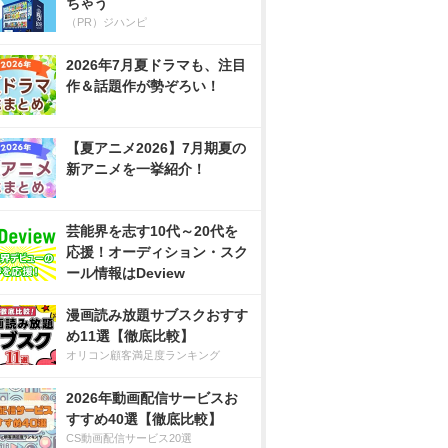
ちゃう
（PR）ジハンピ
2026年7月夏ドラマも、注目
作＆話題作が勢ぞろい！
【夏アニメ2026】7月期夏の
新アニメを一挙紹介！
芸能界を志す10代～20代を
応援！オーディション・スク
ール情報はDeview
漫画読み放題サブスクおすす
め11選【徹底比較】
オリコン顧客満足度ランキング
2026年動画配信サービスお
すすめ40選【徹底比較】
CS動画配信サービス20選