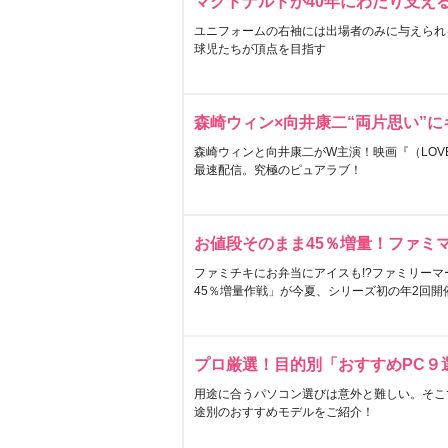
マクドナルドが40年にわたり支え
ユニフォームの右袖には出場者のみに与えられ
球児たちが頂点を目指す
森崎ウィン×向井康二“両片思い”
森崎ウィンと向井康二がW主演！映画『（LOVE S
最速配信。究極のピュアラブ！
お値段そのまま45％増量！ファミ
ファミチキにお弁当にアイスも!?ファミリーマ
45％増量作戦」が今夏、シリーズ初の年2回開
プロ厳選！目的別「おすすめPC９
用途に合うパソコン選びは意外と難しい。そこ
途別のおすすめモデルをご紹介！