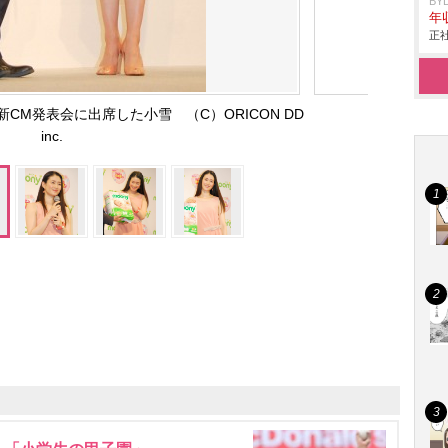
BY
年収
正社
CM発表会に出席した小雪 （C）ORICON DD
inc.