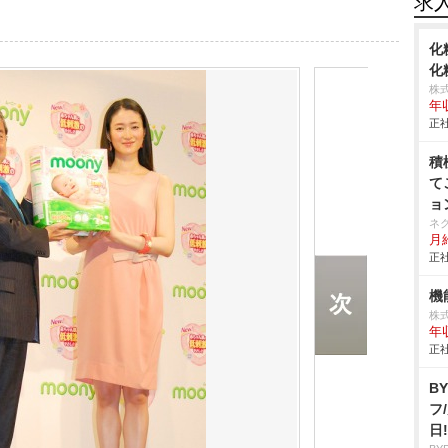
求
化
化
株
年
正社
積
て
ョ
ネ
月給
正社
機
株
年
正社
B
フ
日