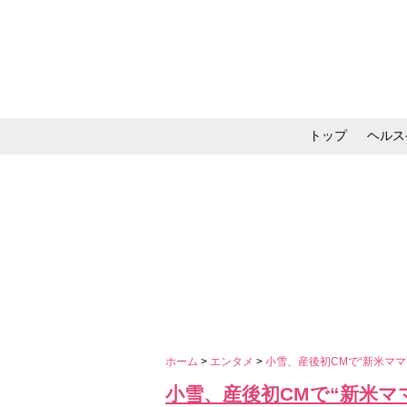
トップ
ヘルス
メイク・コスメ・スキ
ホーム
>
エンタメ
>
小雪、産後初CMで“新米マ
小雪、産後初CMで“新米マ