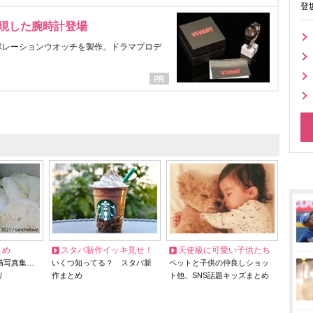
登
表現した腕時計登場
ラボレーションウオッチを製作。ドラマプロデ
とめ
スタバ新作イッキ見せ！
天使級に可愛い子供たち
猫写真集…
いくつ知ってる？ スタバ新
ペットと子供の仲良しショッ
リ
作まとめ
ト他、SNS話題キッズまとめ