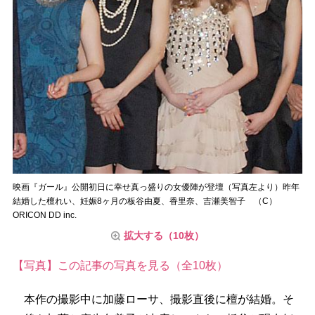
映画『ガール』公開初日に幸せ真っ盛りの女優陣が登壇（写真左より）昨年
結婚した檀れい、妊娠8ヶ月の板谷由夏、香里奈、吉瀬美智子 （C）
ORICON DD inc.
拡大する（10枚）
【写真】この記事の写真を見る（全10枚）
本作の撮影中に加藤ローサ、撮影直後に檀が結婚。そ