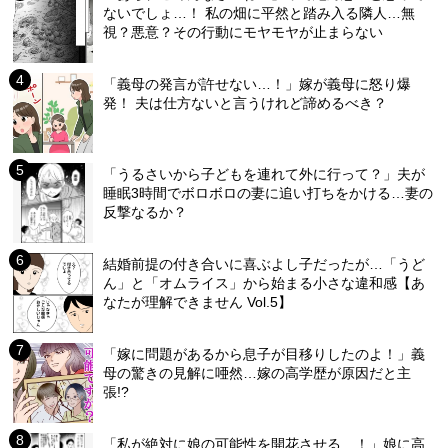
ないでしょ…！ 私の畑に平然と踏み入る隣人…無
視？悪意？その行動にモヤモヤが止まらない
「義母の発言が許せない…！」嫁が義母に怒り爆
発！ 夫は仕方ないと言うけれど諦めるべき？
「うるさいから子どもを連れて外に行って？」夫が
睡眠3時間でボロボロの妻に追い打ちをかける…妻の
反撃なるか？
結婚前提の付き合いに喜ぶよし子だったが…「うど
ん」と「オムライス」から始まる小さな違和感【あ
なたが理解できません Vol.5】
「嫁に問題があるから息子が目移りしたのよ！」義
母の驚きの見解に唖然…嫁の高学歴が原因だと主
張!?
「私が絶対に娘の可能性を開花させる…！」娘に高