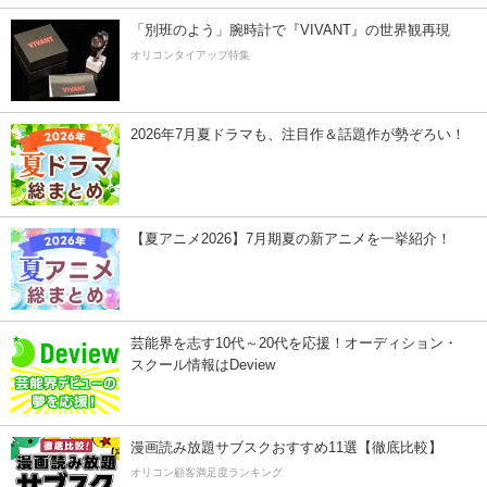
「別班のよう」腕時計で『VIVANT』の世界観再現
オリコンタイアップ特集
2026年7月夏ドラマも、注目作＆話題作が勢ぞろい！
【夏アニメ2026】7月期夏の新アニメを一挙紹介！
芸能界を志す10代～20代を応援！オーディション・
スクール情報はDeview
漫画読み放題サブスクおすすめ11選【徹底比較】
オリコン顧客満足度ランキング