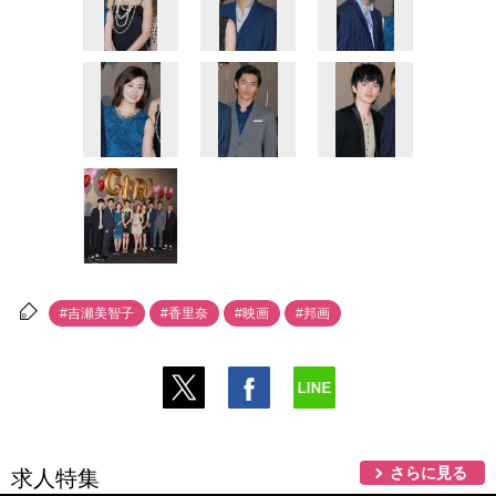
#吉瀬美智子
#香里奈
#映画
#邦画
さらに見る
求人特集