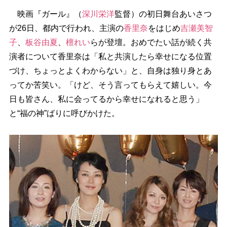
映画『ガール』（
深川栄洋
監督）の初日舞台あいさつ
が26日、都内で行われ、主演の
香里奈
をはじめ
吉瀬美智
子
、
板谷由夏
、
檀れい
らが登壇。おめでたい話が続く共
演者について香里奈は「私と共演したら幸せになる位置
づけ、ちょっとよくわからない」と、自身は独り身とあ
ってか苦笑い。「けど、そう言ってもらえて嬉しい。今
日も皆さん、私に会ってるから幸せになれると思う」
と“福の神”ばりに呼びかけた。