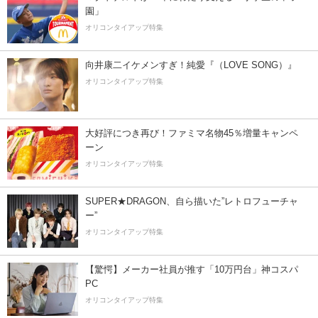
園」
オリコンタイアップ特集
向井康二イケメンすぎ！純愛『（LOVE SONG）』
オリコンタイアップ特集
大好評につき再び！ファミマ名物45％増量キャンペ
ーン
オリコンタイアップ特集
SUPER★DRAGON、自ら描いた”レトロフューチャ
ー”
オリコンタイアップ特集
【驚愕】メーカー社員が推す「10万円台」神コスパ
PC
オリコンタイアップ特集