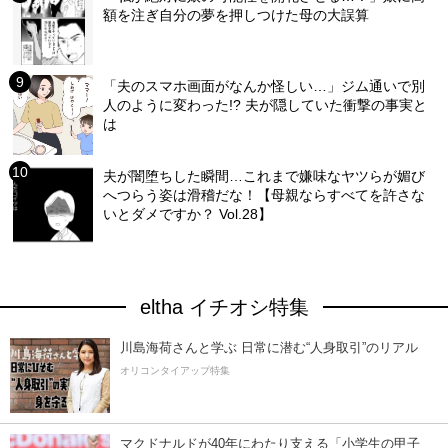
額を注ぎ自分の夢を押しつけた母の大誤算
「夫のスマホ画面がなんか怪しい…」ジム通いで別
人のように変わった!? 夫が隠していた衝撃の事実と
は
夫が闇堕ちした瞬間…これまで嫌味なヤツらが媚び
へつらう姿は滑稽だな！【母親ならすべてを許さな
いとダメですか？ Vol.28】
eltha イチオシ特集
川島海荷さんと学ぶ 日常に潜む“人身取引”のリアル
オリコンタイアップ特集
マクドナルドが40年にわたり支える「小学生の甲子