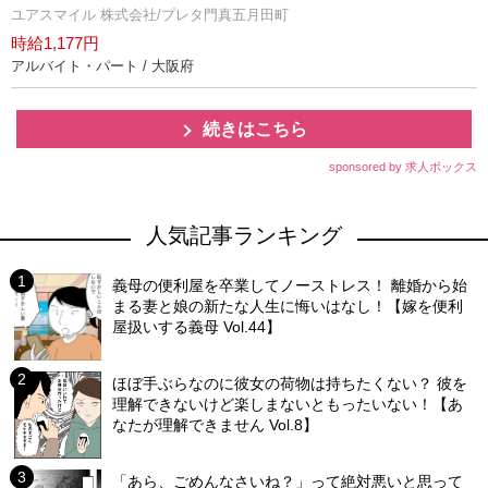
ユアスマイル 株式会社/プレタ門真五月田町
時給1,177円
アルバイト・パート / 大阪府
続きはこちら
sponsored by 求人ボックス
人気記事ランキング
義母の便利屋を卒業してノーストレス！ 離婚から始
まる妻と娘の新たな人生に悔いはなし！【嫁を便利
屋扱いする義母 Vol.44】
ほぼ手ぶらなのに彼女の荷物は持ちたくない？ 彼を
理解できないけど楽しまないともったいない！【あ
なたが理解できません Vol.8】
「あら、ごめんなさいね？」って絶対悪いと思って