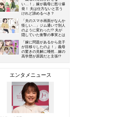
い…！」嫁が義母に怒り爆
発！ 夫は仕方ないと言う
けれど諦めるべき？
「夫のスマホ画面がなんか
怪しい…」ジム通いで別人
のように変わった!? 夫が
隠していた衝撃の事実とは
「嫁に問題があるから息子
が目移りしたのよ！」義母
の驚きの見解に唖然…嫁の
高学歴が原因だと主張!?
エンタメニュース