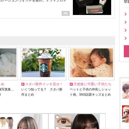
ラボレーションウオッチを製作。ドラマプロデ
登
とめ
スタバ新作イッキ見せ！
天使級に可愛い子供たち
猫写真集…
いくつ知ってる？ スタバ新
ペットと子供の仲良しショッ
リ
作まとめ
ト他、SNS話題キッズまとめ