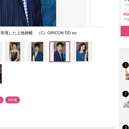
大
さ
時給
アル
した上地雄輔 （C）ORICON DD inc.
画
#邦画