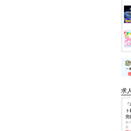
求
「
ト
完
株
庭