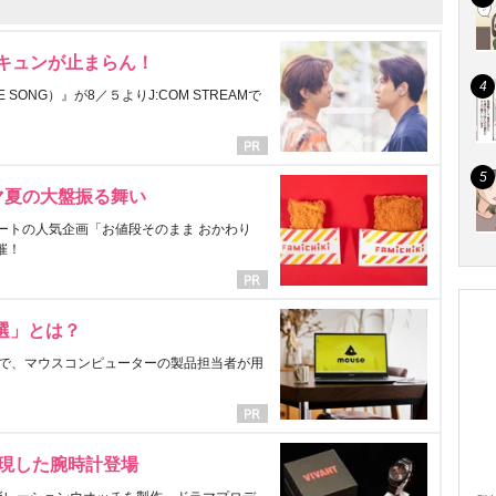
にキュンが止まらん！
ONG）』が8／５よりJ:COM STREAMで
マ夏の大盤振る舞い
ートの人気企画「お値段そのまま おかわり
催！
選」とは？
で、マウスコンピューターの製品担当者が用
表現した腕時計登場