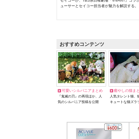
セイコーが、TBS系日曜劇場『VIVANT』コ
ューサーとセイコー担当者が魅力を解説する。
おすすめコンテンツ
可愛いシルバニアまとめ
癒やしの猫ま
『鬼滅の刃』の再現ほか、人
人気タレント猫、
気のシルバニア投稿を公開
キュートな猫ズラ