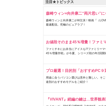
注目★トピックス
森崎ウィン×向井康二“両片思い”
森崎ウィンと向井康二がW主演！映画『（LOVE S
最速配信。究極のピュアラブ！
お値段そのまま45％増量！ファミ
ファミチキにお弁当にアイスも!?ファミリーマ
45％増量作戦」が今夏、シリーズ初の年2回開
プロ厳選！目的別「おすすめPC９
用途に合うパソコン選びは意外と難しい。そこ
途別のおすすめモデルをご紹介！
『VIVANT』続編の鍵は…世界観