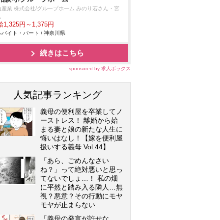
信産業 株式会社/グループホーム みのり若さん・宮
ん
1,325円～1,375円
バイト・パート / 神奈川県
続きはこちら
sponsored by 求人ボックス
人気記事ランキング
義母の便利屋を卒業してノ
ーストレス！ 離婚から始
まる妻と娘の新たな人生に
悔いはなし！【嫁を便利屋
扱いする義母 Vol.44】
「あら、ごめんなさい
ね？」って絶対悪いと思っ
てないでしょ…！ 私の畑
に平然と踏み入る隣人…無
視？悪意？その行動にモヤ
モヤが止まらない
「義母の発言が許せな