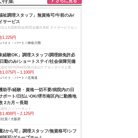
人特集
さらに見る
福祉調理スタッフ」無資格可/午前のみ/
イサービス
療法人社団村田会/村田会藤沢本町 デイサービスセン
ー
1,225円
バイト・パート / 神奈川県
未経験OK」調理スタッフ/調理師免許必
/日勤のみ/ショートステイ/社会保障完備
式会社SOYOKAZE/旭川永山ケアセンターそよ風
1,075円～1,100円
バイト・パート / 北海道
護助手/経験・資格一切不要/病院内の日
サポート/日払いOK/堺市南区内に勤務地
数 2カ月～長期
式会社ニッソーネット
1,400円～2,125円
社員 / 大阪府
週2から可」調理スタッフ/無資格可/シフ
相談可/グループホーム