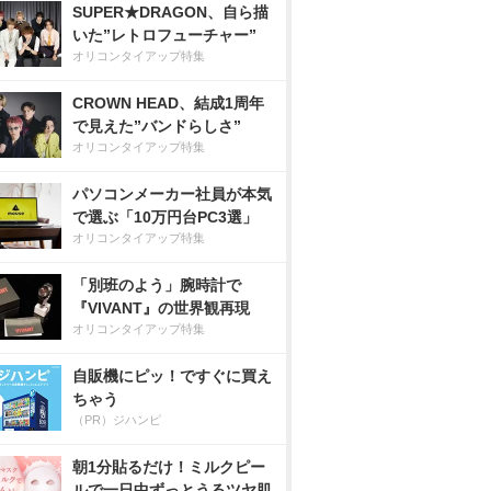
SUPER★DRAGON、自ら描
いた”レトロフューチャー”
オリコンタイアップ特集
CROWN HEAD、結成1周年
で見えた”バンドらしさ”
オリコンタイアップ特集
パソコンメーカー社員が本気
で選ぶ「10万円台PC3選」
オリコンタイアップ特集
「別班のよう」腕時計で
『VIVANT』の世界観再現
オリコンタイアップ特集
自販機にピッ！ですぐに買え
ちゃう
（PR）ジハンピ
朝1分貼るだけ！ミルクピー
ルで一日中ずっとうるツヤ肌