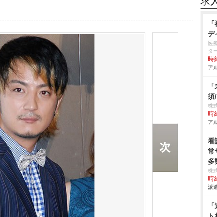
求
「
デ
医
タ
時給
アル
「
須
株
時給
アル
看
常
多
株
時給
派遣
「
ト