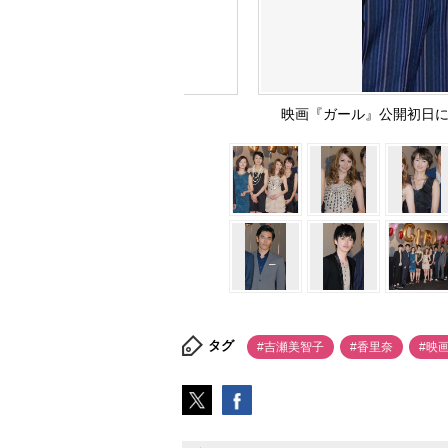
映画『ガール』公開初日に登壇
タグ
#吉瀬美智子
#香里奈
#映