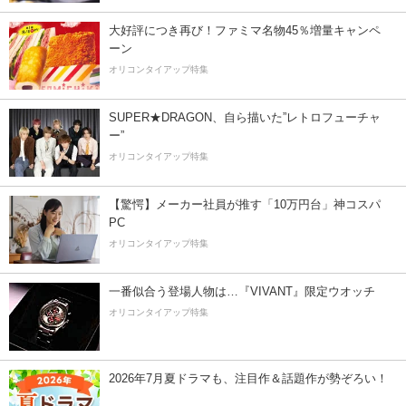
大好評につき再び！ファミマ名物45％増量キャンペ
ーン
オリコンタイアップ特集
SUPER★DRAGON、自ら描いた”レトロフューチャ
ー”
オリコンタイアップ特集
【驚愕】メーカー社員が推す「10万円台」神コスパ
PC
オリコンタイアップ特集
一番似合う登場人物は…『VIVANT』限定ウオッチ
オリコンタイアップ特集
2026年7月夏ドラマも、注目作＆話題作が勢ぞろい！