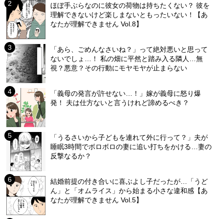
ほぼ手ぶらなのに彼女の荷物は持ちたくない？ 彼を
理解できないけど楽しまないともったいない！【あ
なたが理解できません Vol.8】
「あら、ごめんなさいね？」って絶対悪いと思って
ないでしょ…！ 私の畑に平然と踏み入る隣人…無
視？悪意？その行動にモヤモヤが止まらない
「義母の発言が許せない…！」嫁が義母に怒り爆
発！ 夫は仕方ないと言うけれど諦めるべき？
「うるさいから子どもを連れて外に行って？」夫が
睡眠3時間でボロボロの妻に追い打ちをかける…妻の
反撃なるか？
結婚前提の付き合いに喜ぶよし子だったが…「うど
ん」と「オムライス」から始まる小さな違和感【あ
なたが理解できません Vol.5】