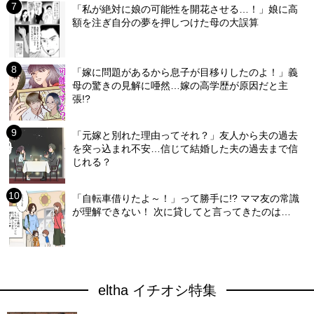
「私が絶対に娘の可能性を開花させる…！」娘に高
額を注ぎ自分の夢を押しつけた母の大誤算
「嫁に問題があるから息子が目移りしたのよ！」義
母の驚きの見解に唖然…嫁の高学歴が原因だと主
張!?
「元嫁と別れた理由ってそれ？」友人から夫の過去
を突っ込まれ不安…信じて結婚した夫の過去まで信
じれる？
「自転車借りたよ～！」って勝手に!? ママ友の常識
が理解できない！ 次に貸してと言ってきたのは…
eltha イチオシ特集