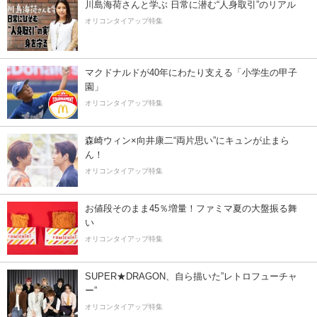
川島海荷さんと学ぶ 日常に潜む“人身取引”のリアル
オリコンタイアップ特集
マクドナルドが40年にわたり支える「小学生の甲子
園」
オリコンタイアップ特集
森崎ウィン×向井康二“両片思い”にキュンが止まら
ん！
オリコンタイアップ特集
お値段そのまま45％増量！ファミマ夏の大盤振る舞
い
オリコンタイアップ特集
SUPER★DRAGON、自ら描いた”レトロフューチャ
ー”
オリコンタイアップ特集