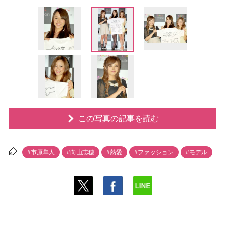
この写真の記事を読む
#市原隼人
#向山志穂
#熱愛
#ファッション
#モデル