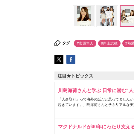
タグ
#市原隼人
#向山志穂
#熱
注目★トピックス
川島海荷さんと学ぶ 日常に潜む“人
「人身取引」って海外の話だと思ってませんか
起きています。川島海荷さんと学ぶリアルな実
マクドナルドが40年にわたり支え