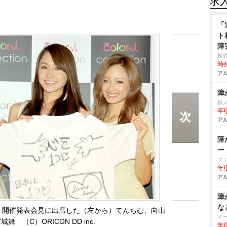
求
「
ト
障
株
時給
アル
障
株
年収
アル
障
ー
フ
年
アル
障
な
-I』開催発表会見に出席した（左から）てんちむ、向山
イ
舞 （C）ORICON DD inc.
年