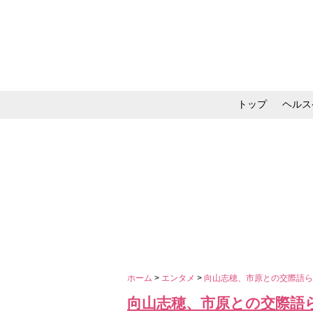
トップ
ヘルス
メイク・コスメ・スキ
ホーム
>
エンタメ
>
向山志穂、市原との交際語
向山志穂、市原との交際語