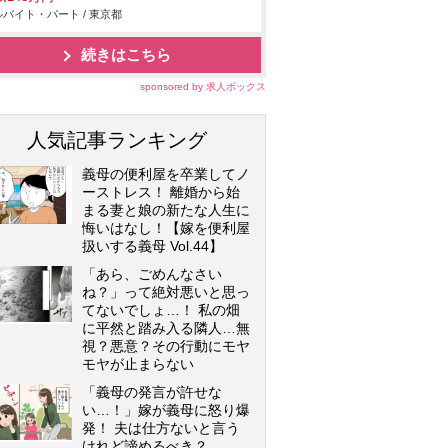
バイト・パート / 東京都
続きはこちら
sponsored by 求人ボックス
人気記事ランキング
義母の便利屋を卒業してノ
ーストレス！ 離婚から始
まる妻と娘の新たな人生に
悔いはなし！【嫁を便利屋
扱いする義母 Vol.44】
「あら、ごめんなさい
ね？」って絶対悪いと思っ
てないでしょ…！ 私の畑
に平然と踏み入る隣人…無
視？悪意？その行動にモヤ
モヤが止まらない
「義母の発言が許せな
い…！」嫁が義母に怒り爆
発！ 夫は仕方ないと言う
けれど諦めるべき？