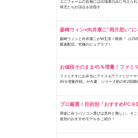
ユニフォームの右袖には出場者のみに与えられ
球児たちが頂点を目指す
森崎ウィン×向井康二“両片思い”
森崎ウィンと向井康二がW主演！映画『（LOVE S
最速配信。究極のピュアラブ！
お値段そのまま45％増量！ファミ
ファミチキにお弁当にアイスも!?ファミリーマ
45％増量作戦」が今夏、シリーズ初の年2回開
プロ厳選！目的別「おすすめPC９
用途に合うパソコン選びは意外と難しい。そこ
途別のおすすめモデルをご紹介！