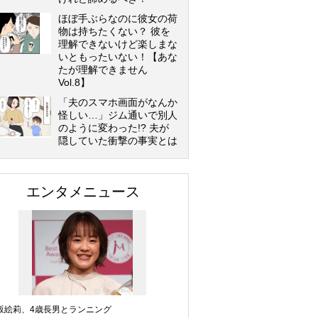
ほぼ手ぶらなのに彼女の荷
物は持ちたくない？ 彼を
理解できないけど楽しまな
いともったいない！【あな
たが理解できません
Vol.8】
「夫のスマホ画面がなんか
怪しい…」ジム通いで別人
のように変わった!? 夫が
隠していた衝撃の事実とは
エンタメニュース
坂絵莉、4歳長男とランニング