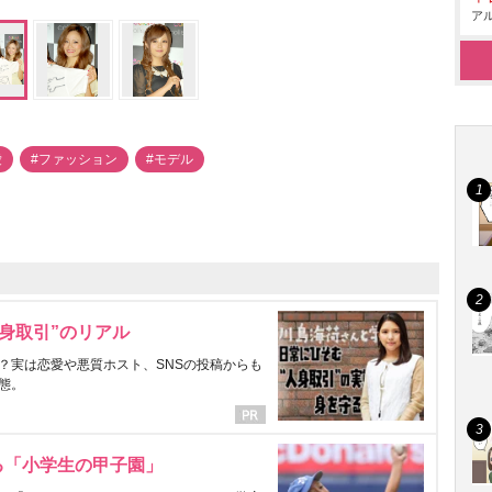
アル
愛
#ファッション
#モデル
身取引”のリアル
？実は恋愛や悪質ホスト、SNSの投稿からも
態。
る「小学生の甲子園」