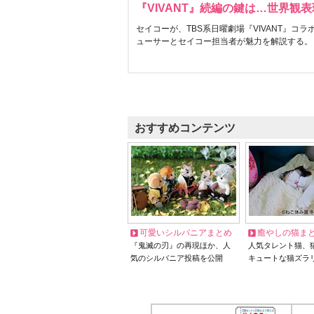
『VIVANT』続編の鍵は…世界観
セイコーが、TBS系日曜劇場『VIVANT』コ
ューサーとセイコー担当者が魅力を解説する。
おすすめコンテンツ
可愛いシルバニアまとめ
癒やしの猫ま
『鬼滅の刃』の再現ほか、人
人気タレント猫、
気のシルバニア投稿を公開
キュートな猫ズラ