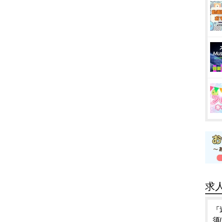
求
「
須