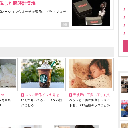
表現した腕時計登場
ラボレーションウオッチを製作。ドラマプロデ
とめ
スタバ新作イッキ見せ！
天使級に可愛い子供たち
猫写真集…
いくつ知ってる？ スタバ新
ペットと子供の仲良しショッ
リ
作まとめ
ト他、SNS話題キッズまとめ