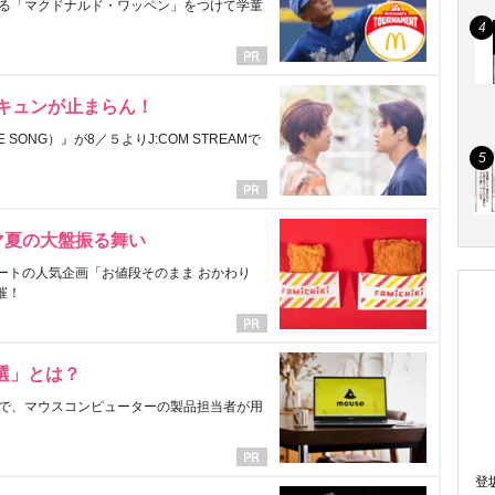
る「マクドナルド・ワッペン」をつけて学童
にキュンが止まらん！
ONG）』が8／５よりJ:COM STREAMで
マ夏の大盤振る舞い
ートの人気企画「お値段そのまま おかわり
催！
選」とは？
で、マウスコンピューターの製品担当者が用
登