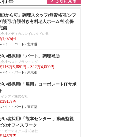
人特集
さらに見る
週3から可」調理スタッフ/無資格可/シフ
相談可/介護付き有料老人ホーム/社会保
完備
式会社メディカルレイ/ルルドの泉
1,075円
バイト・パート / 北海道
がい者採用/「パート」調理補助
式会社ベストプランニング
116万6,880円～322万4,000円
バイト・パート / 東京都
がい者採用/「雇用」コーポレートITサポ
ト
ァインディ株式会社
収191万円
バイト・パート / 東京都
がい者採用/「熊本センター 」動画監視
どのオフィスワーク
ー・ガーディアン株式会社
収148万円