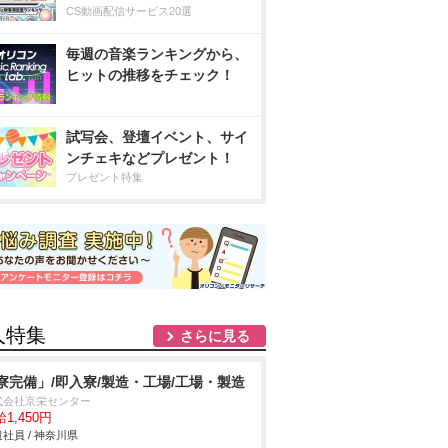
CS動画配信サービス20選
毎週の音楽ランキングから、
ヒットの推移をチェック！
試写会、登壇イベント、サイ
ンチェキなどプレゼント！
プレゼント特集
人特集
さらに見る
寮完備」/即入寮/製造・工場/工場・製造
式会社京栄センター
1,450円
社員 / 神奈川県