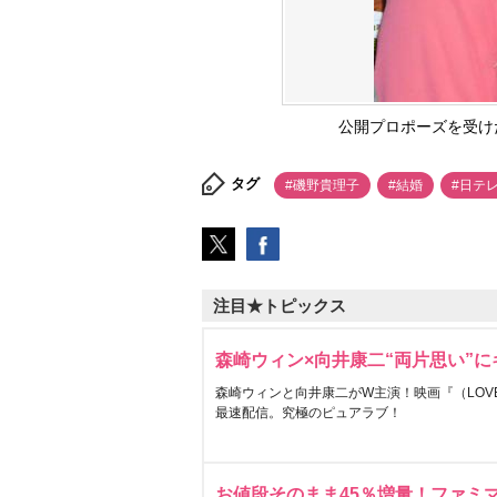
公開プロポーズを受けた磯
タグ
#磯野貴理子
#結婚
#日テ
注目★トピックス
森崎ウィン×向井康二“両片思い”
森崎ウィンと向井康二がW主演！映画『（LOVE S
最速配信。究極のピュアラブ！
お値段そのまま45％増量！ファミ