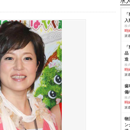
求
「
入
株
時給
派遣
「
品
造
株
時給
派遣
歯
備
株
時給
派遣
物
ン