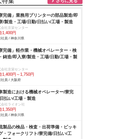
人特集
さらに見る
寮完備」業務用プリンターの部品製造/即
寮/製造・工場/日勤/日払い/工場・製造
式会社京栄センター
1,400円
社員 / 神奈川県
寮完備」軽作業・機械オペレーター・検
・鋳造/即入寮/製造・工場/日勤/工場・製
式会社京栄センター
1,400円～1,750円
社員 / 大阪府
車製造における機械オペレーター/寮完
/日払い/工場・製造
式会社ライオン社
1,350円
社員 / 神奈川県
流製品の検品・検査・出荷準備・ピッキ
グ・フォークリフト/寮完備/日払い/工