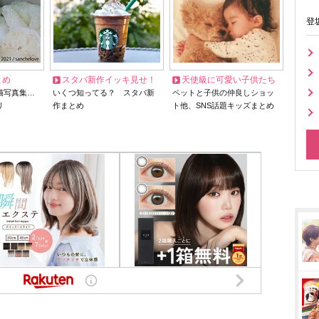
登
とめ
スタバ新作イッキ見せ！
天使級に可愛い子供たち
猫写真集…
いくつ知ってる？ スタバ新
ペットと子供の仲良しショッ
リ
作まとめ
ト他、SNS話題キッズまとめ