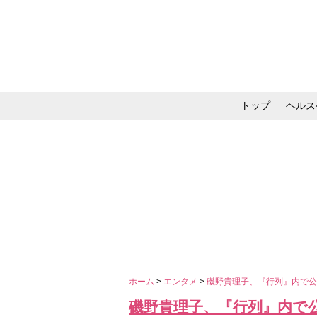
トップ
ヘルス
メイク・コスメ・スキ
ホーム
>
エンタメ
>
磯野貴理子、『行列』内で
磯野貴理子、『行列』内で