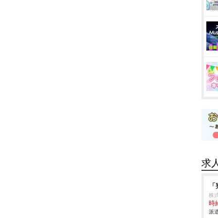
求
「
株
時給
派遣