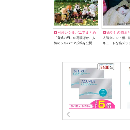
可愛いシルバニアまとめ
癒やしの猫ま
『鬼滅の刃』の再現ほか、人
人気タレント猫、
気のシルバニア投稿を公開
キュートな猫ズラ