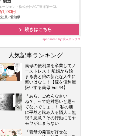
・製造
Tエージェント株式会社AGT東海第一CU
1,280円
社員 / 愛知県
続きはこちら
sponsored by 求人ボックス
人気記事ランキング
義母の便利屋を卒業してノ
ーストレス！ 離婚から始
まる妻と娘の新たな人生に
悔いはなし！【嫁を便利屋
扱いする義母 Vol.44】
「あら、ごめんなさい
ね？」って絶対悪いと思っ
てないでしょ…！ 私の畑
に平然と踏み入る隣人…無
視？悪意？その行動にモヤ
モヤが止まらない
「義母の発言が許せな