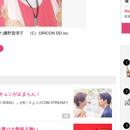
場
U
時給
派遣
野貴理子 （C）ORICON DD inc.
レ
にキュンが止まらん！
ONG）』が8／５よりJ:COM STREAMで
マ夏の大盤振る舞い