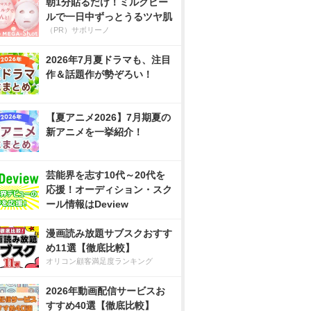
朝1分貼るだけ！ミルクピー
ルで一日中ずっとうるツヤ肌
（PR）サボリーノ
2026年7月夏ドラマも、注目
作＆話題作が勢ぞろい！
【夏アニメ2026】7月期夏の
新アニメを一挙紹介！
芸能界を志す10代～20代を
応援！オーディション・スク
ール情報はDeview
漫画読み放題サブスクおすす
め11選【徹底比較】
オリコン顧客満足度ランキング
2026年動画配信サービスお
すすめ40選【徹底比較】