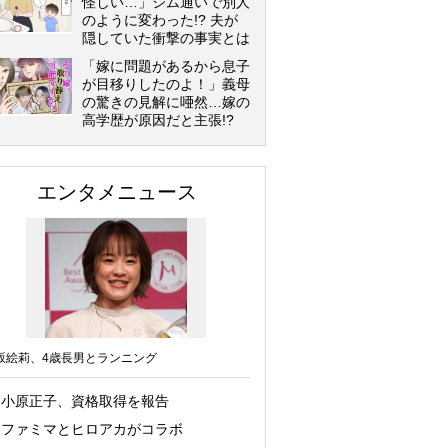
怪しい…」ジム通いで別人
のように変わった!? 夫が
隠していた衝撃の事実とは
「嫁に問題があるから息子
が目移りしたのよ！」義母
の驚きの見解に唖然…嫁の
高学歴が原因だと主張!?
エンタメニュース
坂絵莉、4歳長男とランニング
小原正子、資格取得を報告
ファミマとヒロアカがコラボ