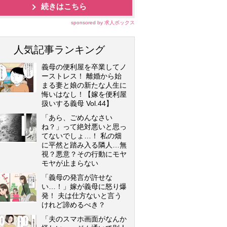
続きはこちら
sponsored by 求人ボックス
人気記事ランキング
義母の便利屋を卒業してノ
ーストレス！ 離婚から始
まる妻と娘の新たな人生に
悔いはなし！【嫁を便利屋
扱いする義母 Vol.44】
「あら、ごめんなさい
ね？」って絶対悪いと思っ
てないでしょ…！ 私の畑
に平然と踏み入る隣人…無
視？悪意？その行動にモヤ
モヤが止まらない
「義母の発言が許せな
い…！」嫁が義母に怒り爆
発！ 夫は仕方ないと言う
けれど諦めるべき？
「夫のスマホ画面がなんか