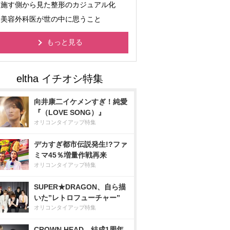
施す側から見た整形のカジュアル化
美容外科医が世の中に思うこと
もっと見る
向井康二イケメンすぎ！純愛
『（LOVE SONG）』
オリコンタイアップ特集
デカすぎ都市伝説発生!?ファ
ミマ45％増量作戦再来
オリコンタイアップ特集
SUPER★DRAGON、自ら描
いた”レトロフューチャー”
オリコンタイアップ特集
CROWN HEAD、結成1周年