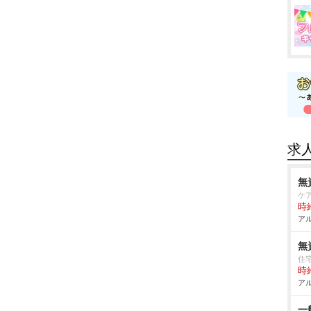
求
無
ケ
時給
アル
無
住
時給
アル
一