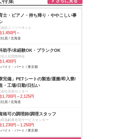
人特集
さらに見る
育士・ピアノ・持ち帰り・ややこしい事
シ
式会社ニッソーネット
1,450円～
社員 / 北海道
科助手/未経験OK・ブランクOK
療法人社団悠和会
1,400円
バイト・パート / 東京都
寮完備」PETシートの製造/運搬/即入寮/
造・工場/日勤/日払い
式会社京栄センター
1,700円～2,125円
社員 / 北海道
資格可の調理師/調理スタッフ
山田高齢者在宅サービスセンター
1,230円～1,250円
バイト・パート / 東京都