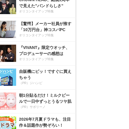
で見えた”バンドらしさ”
オリコンタイアップ特集
【驚愕】メーカー社員が推す
「10万円台」神コスパPC
オリコンタイアップ特集
『VIVANT』限定ウオッチ、
プロデューサーの感想は
オリコンタイアップ特集
自販機にピッ！ですぐに買え
ちゃう
（PR）ジハンピ
朝1分貼るだけ！ミルクピー
ルで一日中ずっとうるツヤ肌
（PR）サボリーノ
2026年7月夏ドラマも、注目
作＆話題作が勢ぞろい！