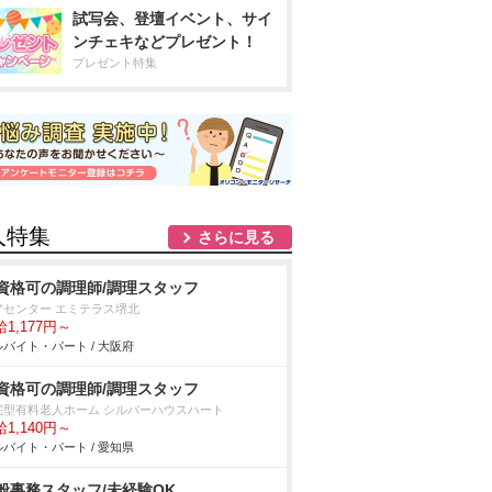
試写会、登壇イベント、サイ
ンチェキなどプレゼント！
プレゼント特集
人特集
さらに見る
資格可の調理師/調理スタッフ
アセンター エミテラス堺北
1,177円～
バイト・パート / 大阪府
資格可の調理師/調理スタッフ
宅型有料老人ホーム シルバーハウスハート
1,140円～
バイト・パート / 愛知県
般事務スタッフ/未経験OK