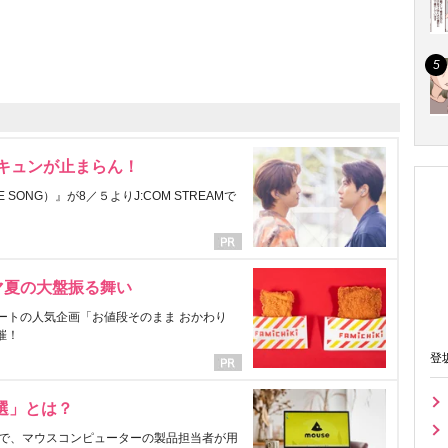
にキュンが止まらん！
ONG）』が8／５よりJ:COM STREAMで
マ夏の大盤振る舞い
ートの人気企画「お値段そのまま おかわり
催！
登
選」とは？
で、マウスコンピューターの製品担当者が用