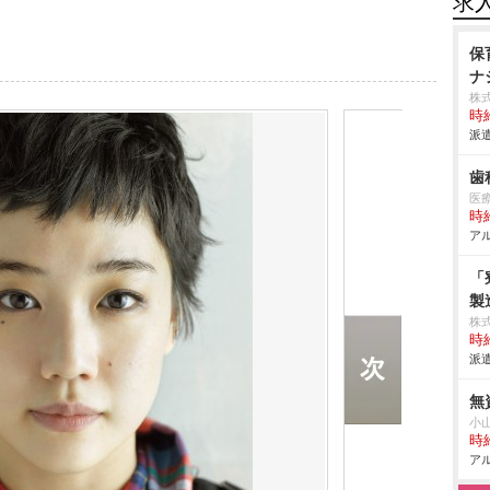
求
保
ナ
株
時給
派遣
歯
医
時給
アル
「
製
株
時給
派遣
無
小
時給
アル