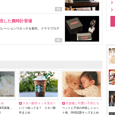
表現した腕時計登場
ラボレーションウオッチを製作。ドラマプロデ
とめ
スタバ新作イッキ見せ！
天使級に可愛い子供たち
猫写真集…
いくつ知ってる？ スタバ新
ペットと子供の仲良しショッ
リ
作まとめ
ト他、SNS話題キッズまとめ