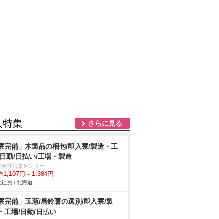
人特集
さらに見る
寮完備」木製品の梱包/即入寮/製造・工
/日勤/日払い/工場・製造
式会社京栄センター
1,107円～1,384円
社員 / 北海道
寮完備」玉葱/馬鈴薯の選別/即入寮/製
・工場/日勤/日払い