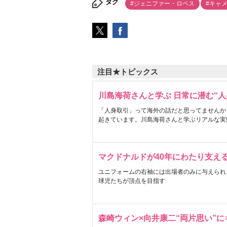
タグ
#ジェニファー・ロペス
#キャ
注目★トピックス
川島海荷さんと学ぶ 日常に潜む“人
「人身取引」って海外の話だと思ってませんか
起きています。川島海荷さんと学ぶリアルな実
マクドナルドが40年にわたり支え
ユニフォームの右袖には出場者のみに与えられ
球児たちが頂点を目指す
森崎ウィン×向井康二“両片思い”