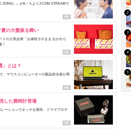
ONG）』が8／５よりJ:COM STREAMで
マ夏の大盤振る舞い
ートの人気企画「お値段そのまま おかわり
催！
選」とは？
で、マウスコンピューターの製品担当者が用
表現した腕時計登場
ラボレーションウオッチを製作。ドラマプロデ