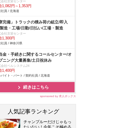
式会社京栄センター
1,082円～1,353円
社員 / 北海道
寮完備」トラックの積み荷の組立/即入
/製造・工場/日勤/日払い/工場・製造
式会社京栄センター
1,300円
社員 / 神奈川県
当金・手続きに関するコールセンター/オ
プニング大量募集/土日祝休み
式会社ベルシステム24
1,400円
バイト・パート / 契約社員 / 北海道
続きはこちら
sponsored by 求人ボックス
人気記事ランキング
チャンプルーだけじゃもっ
たいない！今年こそ極める