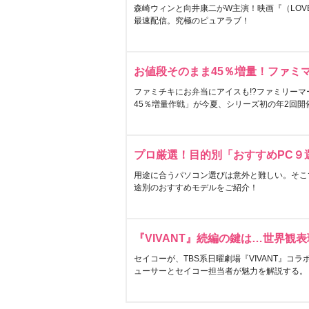
森崎ウィンと向井康二がW主演！映画『（LOVE S
最速配信。究極のピュアラブ！
お値段そのまま45％増量！ファミ
ファミチキにお弁当にアイスも!?ファミリーマ
45％増量作戦」が今夏、シリーズ初の年2回開
プロ厳選！目的別「おすすめPC９
用途に合うパソコン選びは意外と難しい。そこ
途別のおすすめモデルをご紹介！
『VIVANT』続編の鍵は…世界観
セイコーが、TBS系日曜劇場『VIVANT』コ
ューサーとセイコー担当者が魅力を解説する。