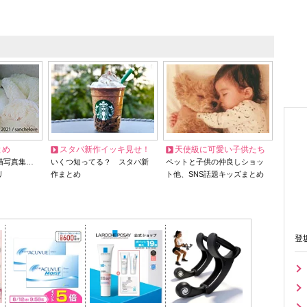
とめ
スタバ新作イッキ見せ！
天使級に可愛い子供たち
猫写真集…
いくつ知ってる？ スタバ新
ペットと子供の仲良しショッ
リ
作まとめ
ト他、SNS話題キッズまとめ
登