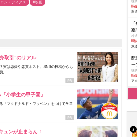
株
メロン・ディアス
#映画
時給
派遣
「
寮
株
時給
派遣
身取引”のリアル
配
ー
？実は恋愛や悪質ホスト、SNSの投稿からも
株
態。
時給
アル
る「小学生の甲子園」
る「マクドナルド・ワッペン」をつけて学童
にキュンが止まらん！