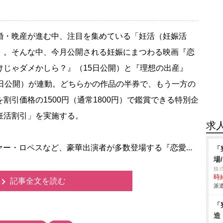
・晩産が進む中、注目を集めている「妊活（妊娠活
」。そんな中、今月公開される妊娠にまつわる映画『恋
けじゃダメかしら？』（15日公開）と『理想の出産』
2日公開）が連動。どちらかの作品の半券で、もう一方の
を割引価格の1500円（通常1800円）で鑑賞できる特別企
妊活割引」を実施する。
求
・ロペスなど、豪華出演者が多数登場する『恋愛...
「
場
株
時給
記事全文を読む
派遣
「
造