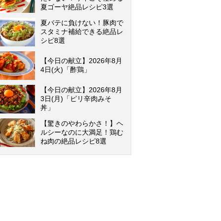
夏ゴーヤ絶品レシピ3選
夏バテに負けない！豚肉で
スタミナ補給できる絶品レ
シピ8選
【今日の献立】2026年8月
4日(火)「酢鶏」
【今日の献立】2026年8月
3日(月)「ピリ辛肉みそ
丼」
【驚きのやわらかさ！】ヘ
ルシーなのに大満足！鶏む
ね肉の絶品レシピ8選