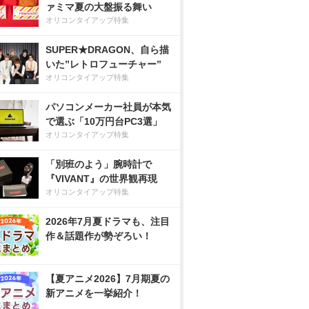
ァミマ夏の大盤振る舞い
オリコンタイアップ特集
SUPER★DRAGON、自ら描
いた”レトロフューチャー”
オリコンタイアップ特集
パソコンメーカー社員が本気
で選ぶ「10万円台PC3選」
オリコンタイアップ特集
「別班のよう」腕時計で
『VIVANT』の世界観再現
オリコンタイアップ特集
2026年7月夏ドラマも、注目
作＆話題作が勢ぞろい！
【夏アニメ2026】7月期夏の
新アニメを一挙紹介！