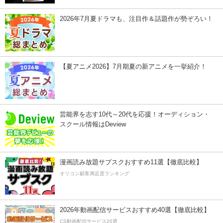
2026年7月夏ドラマも、注目作＆話題作が勢ぞろい！
【夏アニメ2026】7月期夏の新アニメを一挙紹介！
芸能界を志す10代～20代を応援！オーディション・
スクール情報はDeview
漫画読み放題サブスクおすすめ11選【徹底比較】
オリコン顧客満足度ランキング
2026年動画配信サービスおすすめ40選【徹底比較】
CS動画配信サービス20選