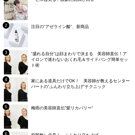
注目の“アゼライン酸”、新商品
“盛れる自分”は顔まわりで決まる 美容師直伝！ア
イロンで迷わないおくれ毛＆サイドバング簡単セッ
ト術
家にある道具だけでOK！ 美容師が教えるセンター
パートの”ふんわり立ち上げ”テクニック
梅雨の美容師直伝”髪リカバリー”
前髪無し必見！ ふんわり立ち上げ