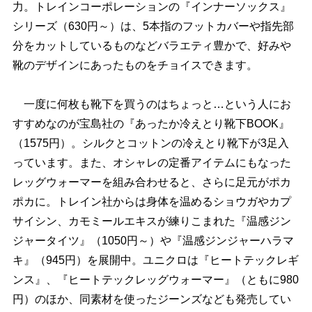
力。トレインコーポレーションの『インナーソックス』
シリーズ（630円～）は、5本指のフットカバーや指先部
分をカットしているものなどバラエティ豊かで、好み
靴のデザインにあったものをチョイスできます。
一度に何枚も靴下を買うのはちょっと…という人にお
すすめなのが宝島社の『あったか冷えとり靴下BOOK』
（1575円）。シルクとコットンの冷えとり靴下が3足入
っています。また、オシャレの定番アイテムにもなった
レッグウォーマーを組み合わせると、さらに足元がポカ
ポカに。トレイン社からは身体を温めるショウガやカプ
サイシン、カモミールエキスが練りこまれた『温感ジン
ジャータイツ』（1050円～）や『温感ジンジャーハラマ
キ』（945円）を展開中。ユニクロは『ヒートテックレギ
ンス』、『ヒートテックレッグウォーマー』（ともに980
円）のほか、同素材を使ったジーンズなども発売してい