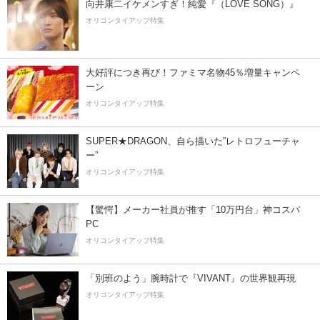
向井康二イケメンすぎ！純愛『（LOVE SONG）』
オリコンタイアップ特集
大好評につき再び！ファミマ名物45％増量キャンペ
ーン
オリコンタイアップ特集
SUPER★DRAGON、自ら描いた”レトロフューチャ
ー”
オリコンタイアップ特集
【驚愕】メーカー社員が推す「10万円台」神コスパ
PC
オリコンタイアップ特集
「別班のよう」腕時計で『VIVANT』の世界観再現
オリコンタイアップ特集