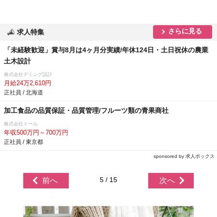
さらに見る
求人特集
「未経験歓迎」賞与8月は4ヶ月分実績/年休124日・土日祝休の農業
土木設計
株式会社デミング設計
月給24万2,610円
正社員 / 北海道
加工食品の品質保証・品質管理/フルーツ類の青果商社
株式会社ドール
年収500万円～700万円
正社員 / 東京都
sponsored by 求人ボックス
5 / 15
前へ
次へ