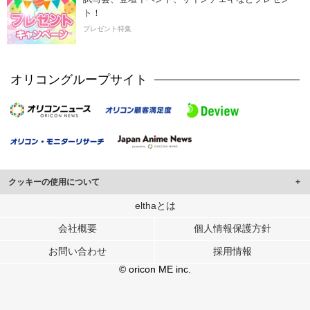
ト！
プレゼント特集
オリコングループサイト
クッキーの使用について
このサイトでは Cookie を使用して、ユーザーに合わせたコンテンツや広告の
elthaとは
表示、ソーシャル メディア機能の提供、広告の表示回数やクリック数の測定を
会社概要
個人情報保護方針
行っています。
また、ユーザーによるサイトの利用状況についても情報を収集し、ソーシャル
お問い合わせ
採用情報
メディアや広告配信、データ解析の各パートナーに提供しています。
各パートナーは、この情報とユーザーが各パートナーに提供した他の情報や、
© oricon ME inc.
ユーザーが各パートナーのサービスを使用したときに収集した他の情報を組み
合わせて使用することがあります。