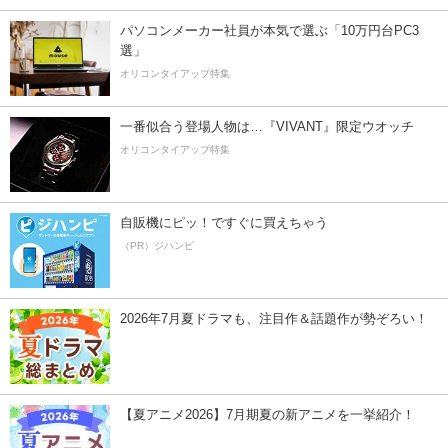
パソコンメーカー社員が本気で選ぶ「10万円台PC3
選」
オリコンタイアップ特集
一番似合う登場人物は…『VIVANT』限定ウオッチ
オリコンタイアップ特集
自販機にピッ！ですぐに買えちゃう
（PR）ジハンピ
2026年7月夏ドラマも、注目作＆話題作が勢ぞろい！
【夏アニメ2026】7月期夏の新アニメを一挙紹介！