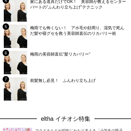
家にある道具だけでOK！ 美容師が教えるセンター
パートの”ふんわり立ち上げ”テクニック
梅雨でも怖くない！ アホ毛や顔周り、湿気で死ん
だ髪や寝グセを救う美容師直伝のリカバリー術
梅雨の美容師直伝”髪リカバリー”
前髪無し必見！ ふんわり立ち上げ
eltha イチオシ特集
マクドナルドが40年にわたり支える「小学生の甲子