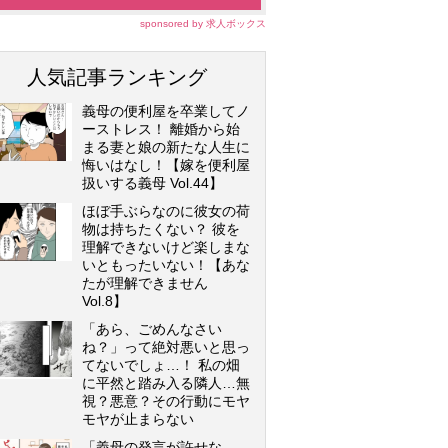
sponsored by 求人ボックス
人気記事ランキング
義母の便利屋を卒業してノ
ーストレス！ 離婚から始
まる妻と娘の新たな人生に
悔いはなし！【嫁を便利屋
扱いする義母 Vol.44】
ほぼ手ぶらなのに彼女の荷
物は持ちたくない？ 彼を
理解できないけど楽しまな
いともったいない！【あな
たが理解できません
Vol.8】
「あら、ごめんなさい
ね？」って絶対悪いと思っ
てないでしょ…！ 私の畑
に平然と踏み入る隣人…無
視？悪意？その行動にモヤ
モヤが止まらない
「義母の発言が許せな