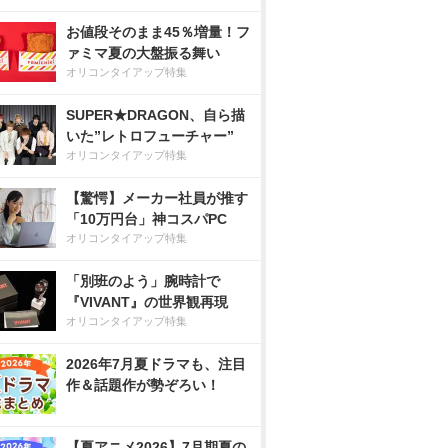
お値段そのまま45％増量！フ
ァミマ夏の大盤振る舞い
オリコンタイアップ特集
SUPER★DRAGON、自ら描
いた”レトロフューチャー”
オリコンタイアップ特集
【驚愕】メーカー社員が推す
「10万円台」神コスパPC
オリコンタイアップ特集
「別班のよう」腕時計で
『VIVANT』の世界観再現
オリコンタイアップ特集
2026年7月夏ドラマも、注目
作＆話題作が勢ぞろい！
【夏アニメ2026】7月期夏の