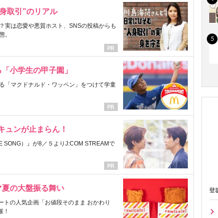
身取引”のリアル
？実は恋愛や悪質ホスト、SNSの投稿からも
態。
る「小学生の甲子園」
る「マクドナルド・ワッペン」をつけて学童
にキュンが止まらん！
ONG）』が8／５よりJ:COM STREAMで
マ夏の大盤振る舞い
登
ートの人気企画「お値段そのまま おかわり
催！