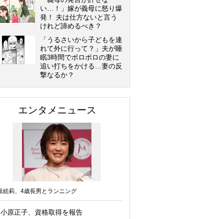
い…！」嫁が義母に怒り爆
発！ 夫は仕方ないと言う
けれど諦めるべき？
「うるさいから子どもを連
れて外に行って？」夫が睡
眠3時間でボロボロの妻に
追い打ちをかける…妻の反
撃なるか？
エンタメニュース
坂絵莉、4歳長男とランニング
小原正子、資格取得を報告