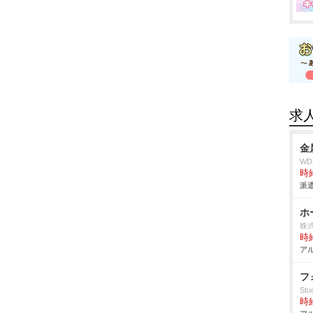
求
金
W
時給
派遣
ホ
株式
時給
アル
フ
Stud
時給