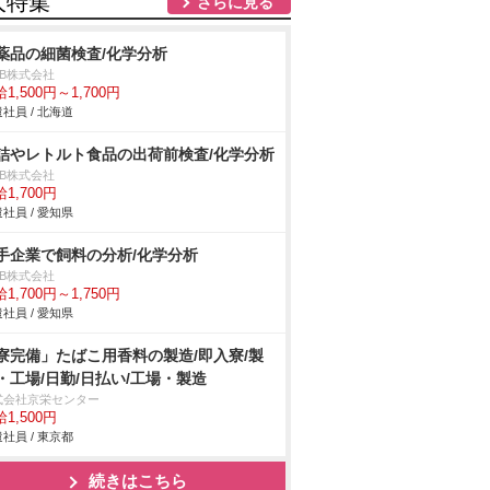
人特集
さらに見る
薬品の細菌検査/化学分析
DB株式会社
1,500円～1,700円
社員 / 北海道
詰やレトルト食品の出荷前検査/化学分析
DB株式会社
1,700円
社員 / 愛知県
手企業で飼料の分析/化学分析
DB株式会社
1,700円～1,750円
社員 / 愛知県
寮完備」たばこ用香料の製造/即入寮/製
・工場/日勤/日払い/工場・製造
式会社京栄センター
1,500円
社員 / 東京都
続きはこちら