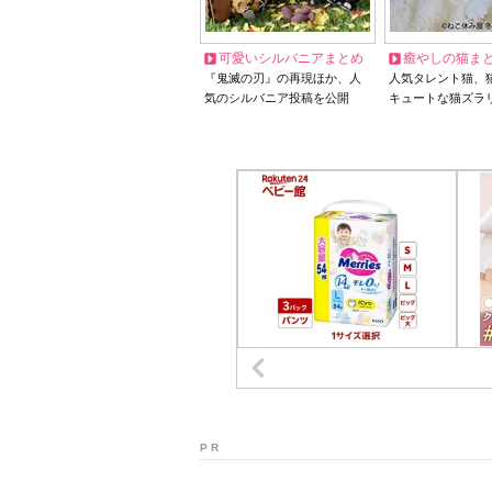
可愛いシルバニアまとめ
癒やしの猫ま
『鬼滅の刃』の再現ほか、人
人気タレント猫、
気のシルバニア投稿を公開
キュートな猫ズラ
P R