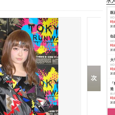
求
医
W
時給
派遣
缶
W
時給
派遣
大
W
時給
派遣
「
造
株
時給
派遣