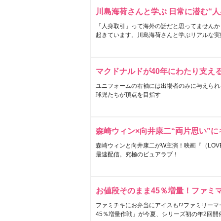
川島海荷さんと学ぶ 日常に潜む“人
「人身取引」って海外の話だと思ってませんか
起きています。川島海荷さんと学ぶリアルな実
マクドナルドが40年にわたり支え
ユニフォームの右袖には出場者のみに与えられ
球児たちが頂点を目指す
森崎ウィン×向井康二“両片思い”
森崎ウィンと向井康二がW主演！映画『（LOVE S
最速配信。究極のピュアラブ！
お値段そのまま45％増量！ファミ
ファミチキにお弁当にアイスも!?ファミリーマ
45％増量作戦」が今夏、シリーズ初の年2回開