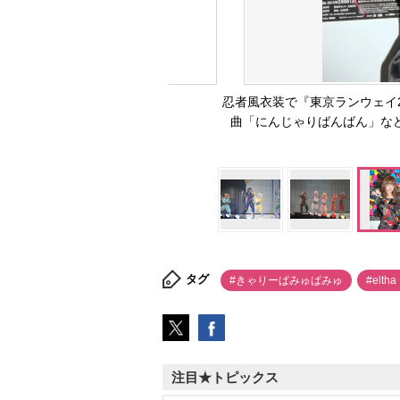
忍者風衣装で『東京ランウェイ20
曲「にんじゃりばんばん」など
タグ
#きゃりーぱみゅぱみゅ
#elt
注目★トピックス