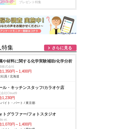
プレゼント特集
人特集
さらに見る
属や材料に関する化学実験補助/化学分析
DB株式会社
1,350円～1,400円
社員 / 北海道
ール・キッチンスタッフ/カラオケ店
会社Cloud9
1,230円
バイト・パート / 東京都
ォトグラファー/フォトスタジオ
io et.
1,070円～1,400円