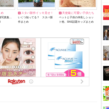
とめ
スタバ新作イッキ見せ！
天使級に可愛い子供たち
猫写真集…
いくつ知ってる？ スタバ新
ペットと子供の仲良しショッ
リ
作まとめ
ト他、SNS話題キッズまとめ