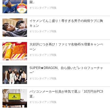
園」
オリコンタイアップ特集
イケメンてんこ盛り！尊すぎる男子の純情ラブに胸
キュン
オリコンタイアップ特集
大好評につき再び！ファミマ名物45％増量キャンペ
ーン
オリコンタイアップ特集
SUPER★DRAGON、自ら描いた”レトロフューチャ
ー”
オリコンタイアップ特集
パソコンメーカー社員が本気で選ぶ「10万円台PC3
選」
オリコンタイアップ特集