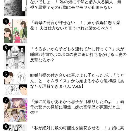
ないでしょ…！ 私の畑に平然と踏み入る隣人…無
視？悪意？その行動にモヤモヤが止まらない
「義母の発言が許せない…！」嫁が義母に怒り爆
発！ 夫は仕方ないと言うけれど諦めるべき？
「うるさいから子どもを連れて外に行って？」夫が
睡眠3時間でボロボロの妻に追い打ちをかける…妻の
反撃なるか？
結婚前提の付き合いに喜ぶよし子だったが…「うど
ん」と「オムライス」から始まる小さな違和感【あ
なたが理解できません Vol.5】
「嫁に問題があるから息子が目移りしたのよ！」義
母の驚きの見解に唖然…嫁の高学歴が原因だと主
張!?
「私が絶対に娘の可能性を開花させる…！」娘に高