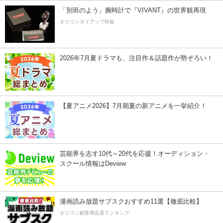
「別班のよう」腕時計で『VIVANT』の世界観再現
オリコンタイアップ特集
2026年7月夏ドラマも、注目作＆話題作が勢ぞろい！
【夏アニメ2026】7月期夏の新アニメを一挙紹介！
芸能界を志す10代～20代を応援！オーディション・
スクール情報はDeview
漫画読み放題サブスクおすすめ11選【徹底比較】
オリコン顧客満足度ランキング