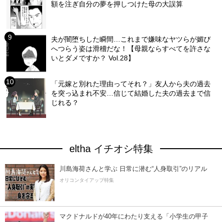
額を注ぎ自分の夢を押しつけた母の大誤算
夫が闇堕ちした瞬間…これまで嫌味なヤツらが媚び
へつらう姿は滑稽だな！【母親ならすべてを許さな
いとダメですか？ Vol.28】
「元嫁と別れた理由ってそれ？」友人から夫の過去
を突っ込まれ不安…信じて結婚した夫の過去まで信
じれる？
eltha イチオシ特集
川島海荷さんと学ぶ 日常に潜む“人身取引”のリアル
オリコンタイアップ特集
マクドナルドが40年にわたり支える「小学生の甲子