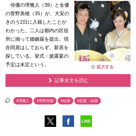
俳優の堺雅人（39）と女優
の菅野美穂（35）が、大安の
きのう2日に入籍したことが
わかった。二人は都内の区役
所に揃って婚姻届を提出。現
在同居はしておらず、新居を
探している。挙式・披露宴の
予定は未定という。
拡大する
記事全文を読む
#堺雅人
#菅野美穂
#結婚
#恋愛・結婚