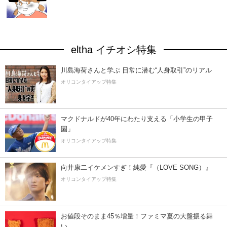
eltha イチオシ特集
川島海荷さんと学ぶ 日常に潜む“人身取引”のリアル
オリコンタイアップ特集
マクドナルドが40年にわたり支える「小学生の甲子
園」
オリコンタイアップ特集
向井康二イケメンすぎ！純愛『（LOVE SONG）』
オリコンタイアップ特集
お値段そのまま45％増量！ファミマ夏の大盤振る舞
い