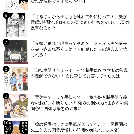
なたが理解できません Vol.5】
「うるさいから子どもを連れて外に行って？」夫が
睡眠3時間でボロボロの妻に追い打ちをかける…妻の
反撃なるか？
「元嫁と別れた理由ってそれ？」友人から夫の過去
を突っ込まれ不安…信じて結婚した夫の過去まで信
じれる？
「自転車借りたよ～！」って勝手に!? ママ友の常識
が理解できない！ 次に貸してと言ってきたのは…
「育休中でしょ？手伝って！」嫁を好き勝手使う義
母のお願いを断りたい！ 頼みの綱の夫はまさかの無
関心!? 自体は最悪の結末に…
「娘の通園バッグに手紙が入ってる…？」保育園の
先生と夫の関係が怪しい!? 妻の知らない夫の顔