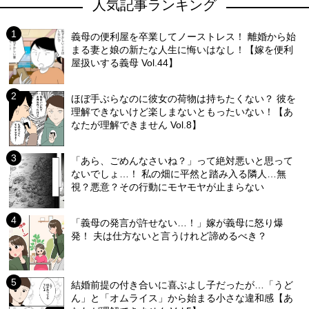
人気記事ランキング
義母の便利屋を卒業してノーストレス！ 離婚から始
まる妻と娘の新たな人生に悔いはなし！【嫁を便利
屋扱いする義母 Vol.44】
ほぼ手ぶらなのに彼女の荷物は持ちたくない？ 彼を
理解できないけど楽しまないともったいない！【あ
なたが理解できません Vol.8】
「あら、ごめんなさいね？」って絶対悪いと思って
ないでしょ…！ 私の畑に平然と踏み入る隣人…無
視？悪意？その行動にモヤモヤが止まらない
「義母の発言が許せない…！」嫁が義母に怒り爆
発！ 夫は仕方ないと言うけれど諦めるべき？
結婚前提の付き合いに喜ぶよし子だったが…「うど
ん」と「オムライス」から始まる小さな違和感【あ