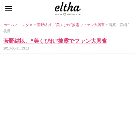
ホーム
>
エンタメ
>
菅野結以、“美くびれ”披露でファン大興奮
> 写真・詳細 1
枚目
菅野結以、“美くびれ”披露でファン大興奮
2013-05-15 13:11