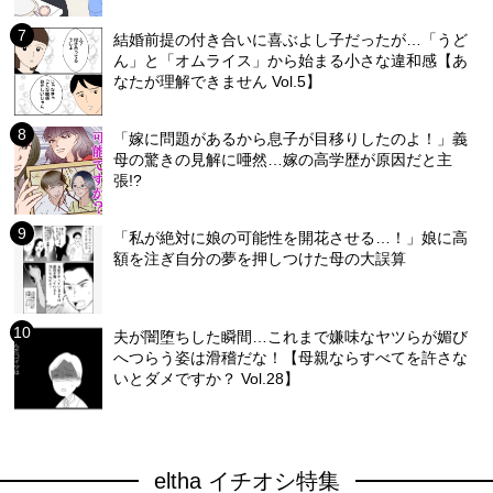
結婚前提の付き合いに喜ぶよし子だったが…「うど
ん」と「オムライス」から始まる小さな違和感【あ
なたが理解できません Vol.5】
「嫁に問題があるから息子が目移りしたのよ！」義
母の驚きの見解に唖然…嫁の高学歴が原因だと主
張!?
「私が絶対に娘の可能性を開花させる…！」娘に高
額を注ぎ自分の夢を押しつけた母の大誤算
夫が闇堕ちした瞬間…これまで嫌味なヤツらが媚び
へつらう姿は滑稽だな！【母親ならすべてを許さな
いとダメですか？ Vol.28】
eltha イチオシ特集