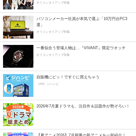
オリコンタイアップ特集
パソコンメーカー社員が本気で選ぶ「10万円台PC3
選」
オリコンタイアップ特集
一番似合う登場人物は…『VIVANT』限定ウオッチ
オリコンタイアップ特集
自販機にピッ！ですぐに買えちゃう
（PR）ジハンピ
2026年7月夏ドラマも、注目作＆話題作が勢ぞろい！
【夏アニメ2026】7月期夏の新アニメを一挙紹介！