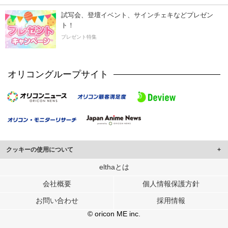
試写会、登壇イベント、サインチェキなどプレゼン
ト！
プレゼント特集
オリコングループサイト
クッキーの使用について
このサイトでは Cookie を使用して、ユーザーに合わせたコンテンツや広告の
elthaとは
表示、ソーシャル メディア機能の提供、広告の表示回数やクリック数の測定を
会社概要
個人情報保護方針
行っています。
また、ユーザーによるサイトの利用状況についても情報を収集し、ソーシャル
お問い合わせ
採用情報
メディアや広告配信、データ解析の各パートナーに提供しています。
各パートナーは、この情報とユーザーが各パートナーに提供した他の情報や、
© oricon ME inc.
ユーザーが各パートナーのサービスを使用したときに収集した他の情報を組み
合わせて使用することがあります。