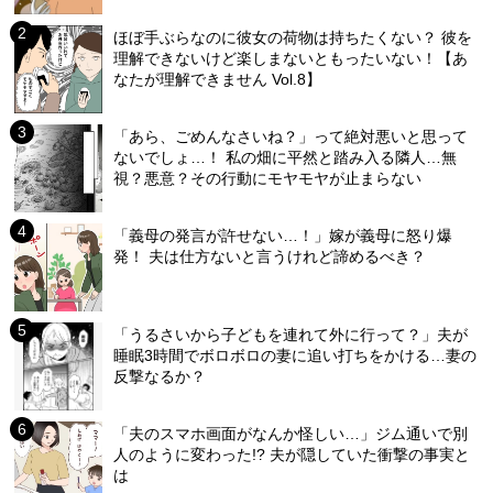
ほぼ手ぶらなのに彼女の荷物は持ちたくない？ 彼を
理解できないけど楽しまないともったいない！【あ
なたが理解できません Vol.8】
「あら、ごめんなさいね？」って絶対悪いと思って
ないでしょ…！ 私の畑に平然と踏み入る隣人…無
視？悪意？その行動にモヤモヤが止まらない
「義母の発言が許せない…！」嫁が義母に怒り爆
発！ 夫は仕方ないと言うけれど諦めるべき？
「うるさいから子どもを連れて外に行って？」夫が
睡眠3時間でボロボロの妻に追い打ちをかける…妻の
反撃なるか？
「夫のスマホ画面がなんか怪しい…」ジム通いで別
人のように変わった!? 夫が隠していた衝撃の事実と
は