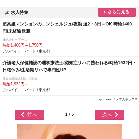
さらに見る
求人特集
超高級マンションのコンシェルジュ/夜勤 週2・3日～OK 時給1400
円!未経験歓迎
株式会社ベアーズ
時給1,400円～1,750円
アルバイト・パート / 東京都
介護老人保健施設の理学療法士/認知症リハに携われる/時給1932円・
日曜休み/生活期リハで専門性UP
社会医療法人財団 仁医会
時給1,932円～
アルバイト・パート / 東京都
sponsored by 求人ボックス
1 / 5
前へ
次へ