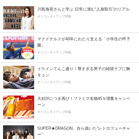
川島海荷さんと学ぶ 日常に潜む“人身取引”のリアル
オリコンタイアップ特集
マクドナルドが40年にわたり支える「小学生の甲子
園」
オリコンタイアップ特集
イケメンてんこ盛り！尊すぎる男子の純情ラブに胸
キュン
オリコンタイアップ特集
大好評につき再び！ファミマ名物45％増量キャンペ
ーン
オリコンタイアップ特集
SUPER★DRAGON、自ら描いた”レトロフューチャ
ー”