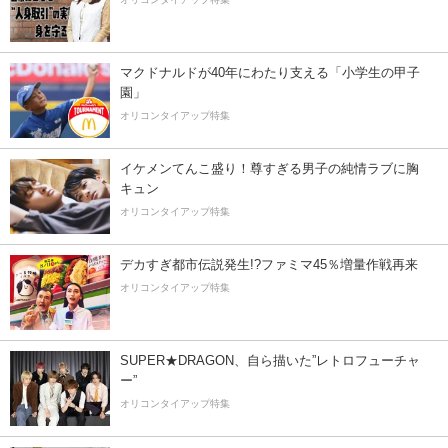
マクドナルドが40年にわたり支える「小学生の甲子
園」
オリコンタイアップ特集
イケメンてんこ盛り！尊すぎる男子の純情ラブに胸
キュン
オリコンタイアップ特集
デカすぎ都市伝説発生!?ファミマ45％増量作戦再来
オリコンタイアップ特集
SUPER★DRAGON、自ら描いた”レトロフューチャ
ー”
オリコンタイアップ特集