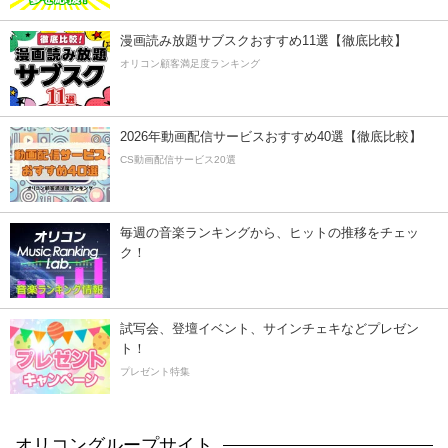
漫画読み放題サブスクおすすめ11選【徹底比較】
オリコン顧客満足度ランキング
2026年動画配信サービスおすすめ40選【徹底比較】
CS動画配信サービス20選
毎週の音楽ランキングから、ヒットの推移をチェッ
ク！
試写会、登壇イベント、サインチェキなどプレゼン
ト！
プレゼント特集
オリコングループサイト