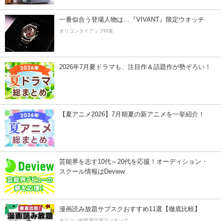
一番似合う登場人物は…『VIVANT』限定ウオッチ
オリコンタイアップ特集
2026年7月夏ドラマも、注目作＆話題作が勢ぞろい！
【夏アニメ2026】7月期夏の新アニメを一挙紹介！
芸能界を志す10代～20代を応援！オーディション・
スクール情報はDeview
漫画読み放題サブスクおすすめ11選【徹底比較】
オリコン顧客満足度ランキング