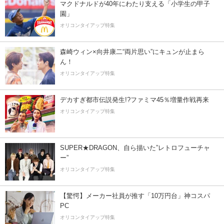
マクドナルドが40年にわたり支える「小学生の甲子
園」
オリコンタイアップ特集
森崎ウィン×向井康二“両片思い”にキュンが止まら
ん！
オリコンタイアップ特集
デカすぎ都市伝説発生!?ファミマ45％増量作戦再来
オリコンタイアップ特集
SUPER★DRAGON、自ら描いた”レトロフューチャ
ー”
オリコンタイアップ特集
【驚愕】メーカー社員が推す「10万円台」神コスパ
PC
オリコンタイアップ特集