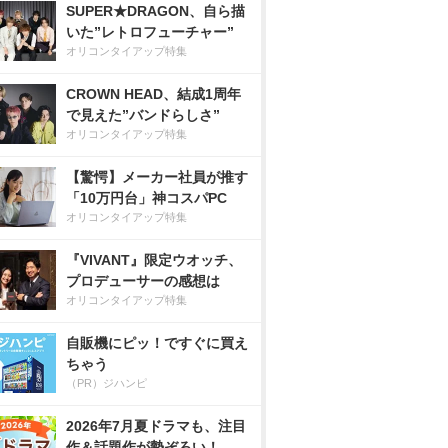
SUPER★DRAGON、自ら描
いた”レトロフューチャー”
オリコンタイアップ特集
CROWN HEAD、結成1周年
で見えた”バンドらしさ”
オリコンタイアップ特集
【驚愕】メーカー社員が推す
「10万円台」神コスパPC
オリコンタイアップ特集
『VIVANT』限定ウオッチ、
プロデューサーの感想は
オリコンタイアップ特集
自販機にピッ！ですぐに買え
ちゃう
（PR）ジハンピ
2026年7月夏ドラマも、注目
作＆話題作が勢ぞろい！