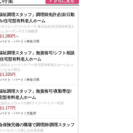
人特集
さらに見る
福祉調理スタッフ」調理師免許必須/日勤
み/住宅型有料老人ホーム
マダリビングパートナーズ 株式会社/住宅型有料老人
ーム ガーデンテラス相模原
1,280円～
バイト・パート / 神奈川県
福祉調理スタッフ」無資格可/シフト相談
/住宅型有料老人ホーム
式会社ヒューマンケアー/住宅型有料老人ホームヒュ
マンヒルズ初山
1,225円
バイト・パート / 神奈川県
福祉調理スタッフ」無資格可/夜勤専従/
宅型有料老人ホーム
式会社エメラルドの郷/ライフパートナー松原
1,177円
バイト・パート / 大阪府
会保険完備の職場で調理師/調理スタッフ
ローバルキッズ美しが丘保育園