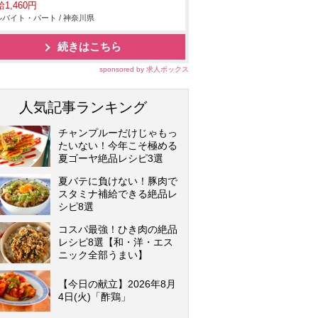
1,460円
バイト・パート / 神奈川県
続きはこちら
sponsored by 求人ボックス
人気記事ランキング
チャンプルーだけじゃもっ
たいない！今年こそ極める
夏ゴーヤ絶品レシピ3選
夏バテに負けない！豚肉で
スタミナ補給できる絶品レ
シピ8選
コスパ最強！ひき肉の絶品
レシピ8選【和・洋・エス
ニック全部うまい】
【今日の献立】2026年8月
4日(火)「酢鶏」