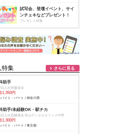
試写会、登壇イベント、サイ
ンチェキなどプレゼント！
プレゼント特集
人特集
さらに見る
科助手
療法人社団藤栄会
1,350円
バイト・パート / 神奈川県
科助手/未経験OK・駅チカ
療法人社団練廣会 松山デンタルオフィス中野
1,300円
バイト・パート / 東京都