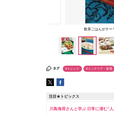
飲茶ごはんがテーマの「sh
タグ
#トレンド
#インテリア・家電
注目★トピックス
川島海荷さんと学ぶ 日常に潜む“人