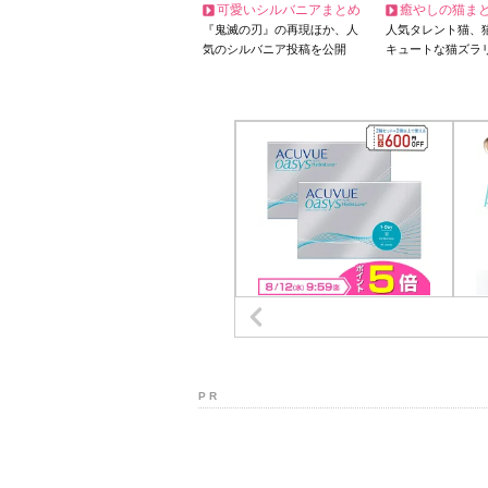
可愛いシルバニアまとめ
癒やしの猫ま
『鬼滅の刃』の再現ほか、人
人気タレント猫、
気のシルバニア投稿を公開
キュートな猫ズラ
P R