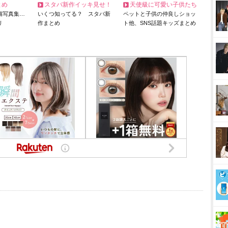
とめ
スタバ新作イッキ見せ！
天使級に可愛い子供たち
猫写真集…
いくつ知ってる？ スタバ新
ペットと子供の仲良しショッ
リ
作まとめ
ト他、SNS話題キッズまとめ