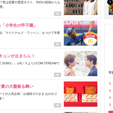
？実は恋愛や悪質ホスト、SNSの投稿からも
態。
る「小学生の甲子園」
る「マクドナルド・ワッペン」をつけて学童
にキュンが止まらん！
ONG）』が8／５よりJ:COM STREAMで
登
マ夏の大盤振る舞い
ートの人気企画「お値段そのまま おかわり
催！