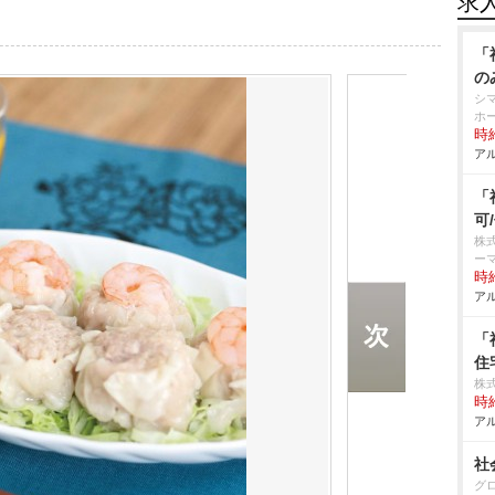
求
「
の
シ
ホ
時給
アル
「
可
株
ー
時給
アル
「
住
株
時給
アル
社
グ