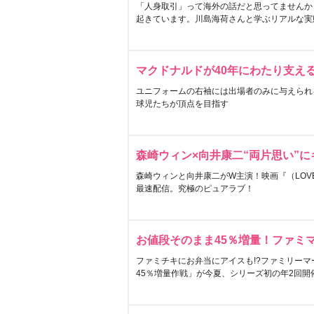
「人身取引」って海外の話だと思ってませんか
起きています。川島海荷さんと学ぶリアルな実
マクドナルドが40年にわたり支え
ユニフォームの右袖には出場者のみに与えられ
球児たちが頂点を目指す
森崎ウィン×向井康二“両片思い”
森崎ウィンと向井康二がW主演！映画『（LOVE S
最速配信。究極のピュアラブ！
お値段そのまま45％増量！ファミ
ファミチキにお弁当にアイスも!?ファミリーマ
45％増量作戦」が今夏、シリーズ初の年2回開