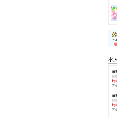
求
歯
医
時給
アル
歯
医
時給
アル