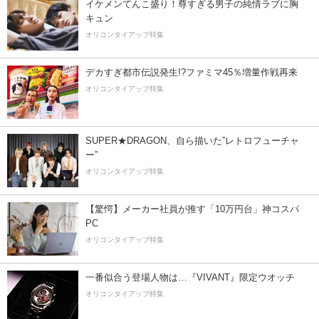
イケメンてんこ盛り！尊すぎる男子の純情ラブに胸
キュン
オリコンタイアップ特集
デカすぎ都市伝説発生!?ファミマ45％増量作戦再来
オリコンタイアップ特集
SUPER★DRAGON、自ら描いた”レトロフューチャ
ー”
オリコンタイアップ特集
【驚愕】メーカー社員が推す「10万円台」神コスパ
PC
オリコンタイアップ特集
一番似合う登場人物は…『VIVANT』限定ウオッチ
オリコンタイアップ特集