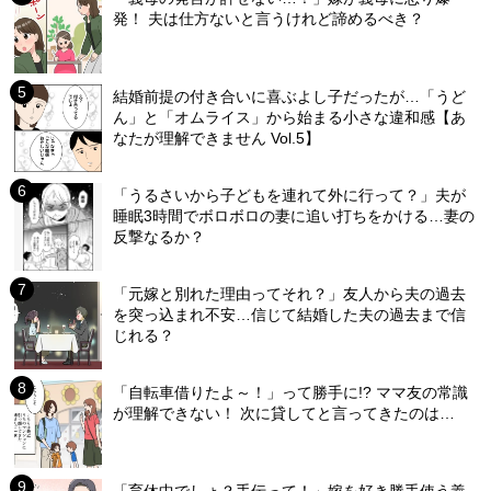
発！ 夫は仕方ないと言うけれど諦めるべき？
結婚前提の付き合いに喜ぶよし子だったが…「うど
ん」と「オムライス」から始まる小さな違和感【あ
なたが理解できません Vol.5】
「うるさいから子どもを連れて外に行って？」夫が
睡眠3時間でボロボロの妻に追い打ちをかける…妻の
反撃なるか？
「元嫁と別れた理由ってそれ？」友人から夫の過去
を突っ込まれ不安…信じて結婚した夫の過去まで信
じれる？
「自転車借りたよ～！」って勝手に!? ママ友の常識
が理解できない！ 次に貸してと言ってきたのは…