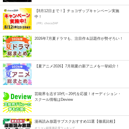
【8月12日まで！】チョコザップキャンペーン実施
中！
（PR）chocoZAP
2026年7月夏ドラマも、注目作＆話題作が勢ぞろい！
【夏アニメ2026】7月期夏の新アニメを一挙紹介！
芸能界を志す10代～20代を応援！オーディション・
スクール情報はDeview
漫画読み放題サブスクおすすめ11選【徹底比較】
オリコン顧客満足度ランキング