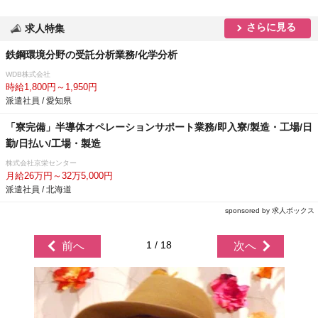
さらに見る
求人特集
鉄鋼環境分野の受託分析業務/化学分析
WDB株式会社
時給1,800円～1,950円
派遣社員 / 愛知県
「寮完備」半導体オペレーションサポート業務/即入寮/製造・工場/日
勤/日払い/工場・製造
株式会社京栄センター
月給26万円～32万5,000円
派遣社員 / 北海道
sponsored by 求人ボックス
1 / 18
前へ
次へ