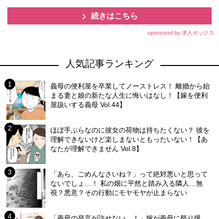
続きはこちら
sponsored by 求人ボックス
人気記事ランキング
義母の便利屋を卒業してノーストレス！ 離婚から始
まる妻と娘の新たな人生に悔いはなし！【嫁を便利
屋扱いする義母 Vol.44】
ほぼ手ぶらなのに彼女の荷物は持ちたくない？ 彼を
理解できないけど楽しまないともったいない！【あ
なたが理解できません Vol.8】
「あら、ごめんなさいね？」って絶対悪いと思って
ないでしょ…！ 私の畑に平然と踏み入る隣人…無
視？悪意？その行動にモヤモヤが止まらない
「義母の発言が許せない…！」嫁が義母に怒り爆