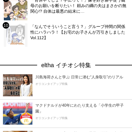
「育休中でしょ？手伝って！」嫁を好き勝手使う義
母のお願いを断りたい！ 頼みの綱の夫はまさかの無
関心!? 自体は最悪の結末に…
「なんでそういうこと言う？」グループ仲間の関係
性にハラハラ！【お宅のお子さんが万引きしました
Vol.112】
eltha イチオシ特集
川島海荷さんと学ぶ 日常に潜む“人身取引”のリアル
オリコンタイアップ特集
マクドナルドが40年にわたり支える「小学生の甲子
園」
オリコンタイアップ特集