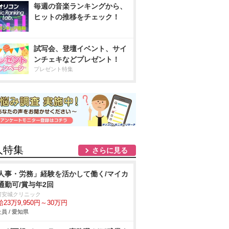
毎週の音楽ランキングから、
ヒットの推移をチェック！
試写会、登壇イベント、サイ
ンチェキなどプレゼント！
プレゼント特集
人特集
さらに見る
人事・労務」経験を活かして働く/マイカ
通勤可/賞与年2回
河安城クリニック
23万9,950円～30万円
員 / 愛知県