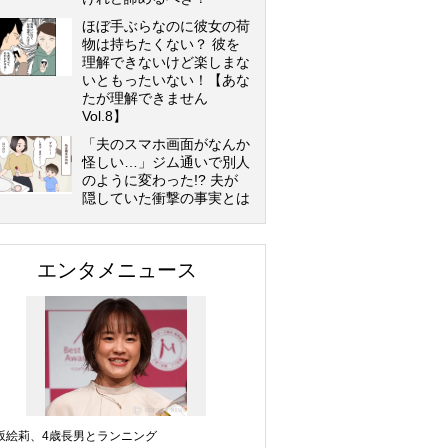
ほぼ手ぶらなのに彼女の荷
物は持ちたくない？ 彼を
理解できないけど楽しまな
いともったいない！【あな
たが理解できません
Vol.8】
「夫のスマホ画面がなんか
怪しい…」ジム通いで別人
のように変わった!? 夫が
隠していた衝撃の事実とは
エンタメニュース
坂絵莉、4歳長男とランニング