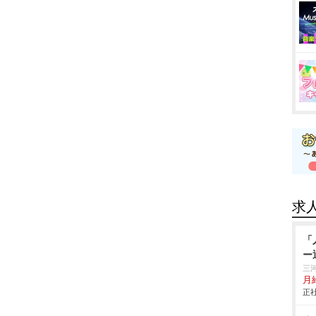
求
「
ー
三
月給
正社