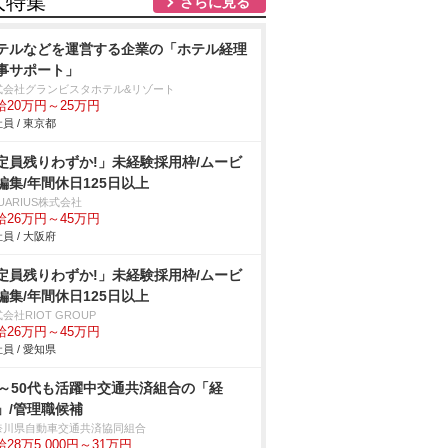
人特集
さらに見る
テルなどを運営する企業の「ホテル経理
事サポート」
式会社グランビスタホテル&リゾート
給20万円～25万円
員 / 東京都
定員残りわずか!」未経験採用枠/ムービ
編集/年間休日125日以上
UARIUS株式会社
給26万円～45万円
員 / 大阪府
定員残りわずか!」未経験採用枠/ムービ
編集/年間休日125日以上
会社RIOT GROUP
給26万円～45万円
員 / 愛知県
0～50代も活躍中交通共済組合の「経
」/管理職候補
奈川県自動車交通共済協同組合
28万5,000円～31万円