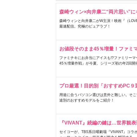
森崎ウィン×向井康二“両片思い”
森崎ウィンと向井康二がW主演！映画『（LOVE S
最速配信。究極のピュアラブ！
お値段そのまま45％増量！ファミ
ファミチキにお弁当にアイスも!?ファミリーマ
45％増量作戦」が今夏、シリーズ初の年2回開
プロ厳選！目的別「おすすめPC９
用途に合うパソコン選びは意外と難しい。そこ
途別のおすすめモデルをご紹介！
『VIVANT』続編の鍵は…世界観
セイコーが、TBS系日曜劇場『VIVANT』コ