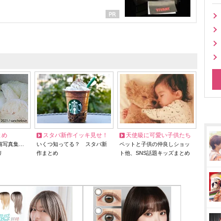
とめ
スタバ新作イッキ見せ！
天使級に可愛い子供たち
猫写真集…
いくつ知ってる？ スタバ新
ペットと子供の仲良しショッ
リ
作まとめ
ト他、SNS話題キッズまとめ