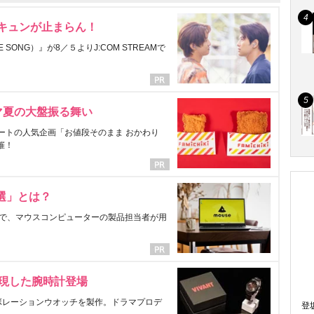
にキュンが止まらん！
ONG）』が8／５よりJ:COM STREAMで
マ夏の大盤振る舞い
ートの人気企画「お値段そのまま おかわり
催！
選」とは？
で、マウスコンピューターの製品担当者が用
表現した腕時計登場
ラボレーションウオッチを製作。ドラマプロデ
登