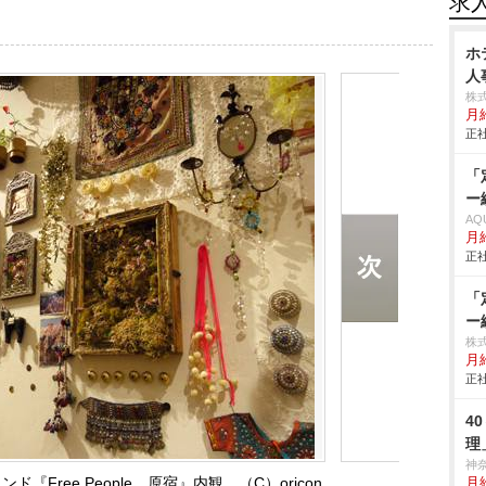
求
ホ
人
株
月
正社
「
ー
AQ
月
正社
「
ー
株式
月
正社
4
理
神
Free People 原宿』内観 （C）oricon
月給