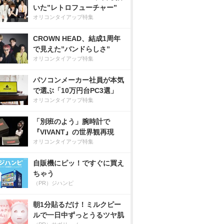
いた”レトロフューチャー”
オリコンタイアップ特集
CROWN HEAD、結成1周年
で見えた”バンドらしさ”
オリコンタイアップ特集
パソコンメーカー社員が本気
で選ぶ「10万円台PC3選」
オリコンタイアップ特集
「別班のよう」腕時計で
『VIVANT』の世界観再現
オリコンタイアップ特集
自販機にピッ！ですぐに買え
ちゃう
（PR）ジハンピ
朝1分貼るだけ！ミルクピー
ルで一日中ずっとうるツヤ肌