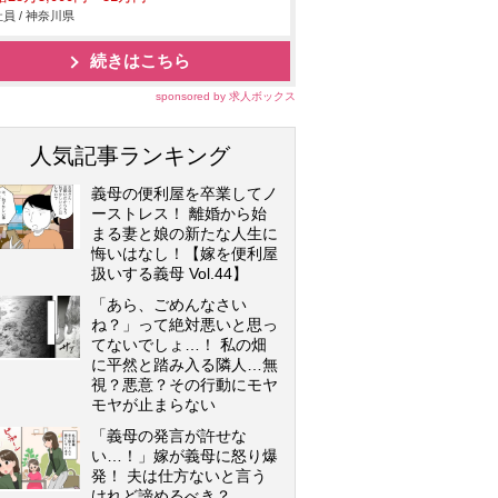
員 / 神奈川県
続きはこちら
sponsored by 求人ボックス
人気記事ランキング
義母の便利屋を卒業してノ
ーストレス！ 離婚から始
まる妻と娘の新たな人生に
悔いはなし！【嫁を便利屋
扱いする義母 Vol.44】
「あら、ごめんなさい
ね？」って絶対悪いと思っ
てないでしょ…！ 私の畑
に平然と踏み入る隣人…無
視？悪意？その行動にモヤ
モヤが止まらない
「義母の発言が許せな
い…！」嫁が義母に怒り爆
発！ 夫は仕方ないと言う
けれど諦めるべき？