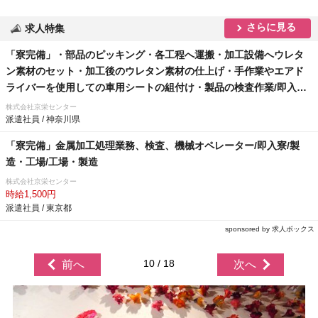
さらに見る
求人特集
「寮完備」・部品のピッキング・各工程へ運搬・加工設備へウレタ
ン素材のセット・加工後のウレタン素材の仕上げ・手作業やエアド
ライバーを使用しての車用シートの組付け・製品の検査作業/即入寮/
製造・工場
株式会社京栄センター
派遣社員 / 神奈川県
「寮完備」金属加工処理業務、検査、機械オペレーター/即入寮/製
造・工場/工場・製造
株式会社京栄センター
時給1,500円
派遣社員 / 東京都
sponsored by 求人ボックス
10 / 18
前へ
次へ