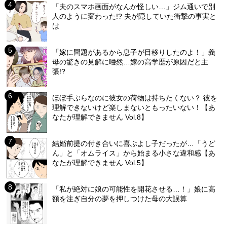
「夫のスマホ画面がなんか怪しい…」ジム通いで別
人のように変わった!? 夫が隠していた衝撃の事実と
は
「嫁に問題があるから息子が目移りしたのよ！」義
母の驚きの見解に唖然…嫁の高学歴が原因だと主
張!?
ほぼ手ぶらなのに彼女の荷物は持ちたくない？ 彼を
理解できないけど楽しまないともったいない！【あ
なたが理解できません Vol.8】
結婚前提の付き合いに喜ぶよし子だったが…「うど
ん」と「オムライス」から始まる小さな違和感【あ
なたが理解できません Vol.5】
「私が絶対に娘の可能性を開花させる…！」娘に高
額を注ぎ自分の夢を押しつけた母の大誤算