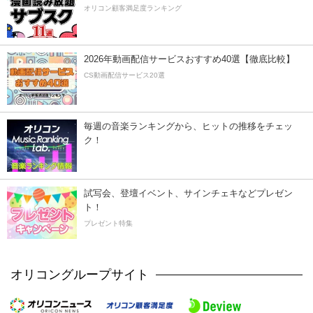
オリコン顧客満足度ランキング
2026年動画配信サービスおすすめ40選【徹底比較】
CS動画配信サービス20選
毎週の音楽ランキングから、ヒットの推移をチェッ
ク！
試写会、登壇イベント、サインチェキなどプレゼン
ト！
プレゼント特集
オリコングループサイト