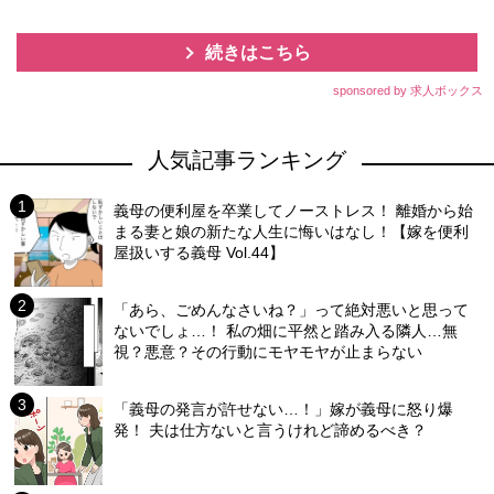
続きはこちら
sponsored by 求人ボックス
人気記事ランキング
義母の便利屋を卒業してノーストレス！ 離婚から始
まる妻と娘の新たな人生に悔いはなし！【嫁を便利
屋扱いする義母 Vol.44】
「あら、ごめんなさいね？」って絶対悪いと思って
ないでしょ…！ 私の畑に平然と踏み入る隣人…無
視？悪意？その行動にモヤモヤが止まらない
「義母の発言が許せない…！」嫁が義母に怒り爆
発！ 夫は仕方ないと言うけれど諦めるべき？