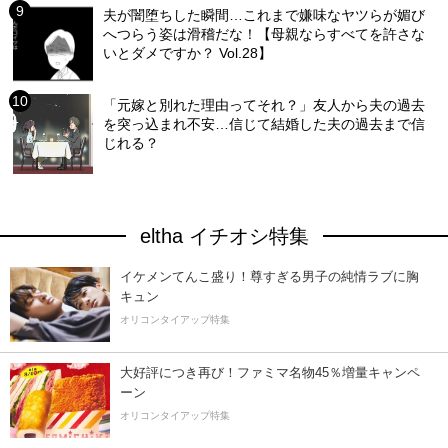
夫が闇堕ちした瞬間…これまで嫌味なヤツらが媚び
へつらう姿は滑稽だな！【母親ならすべてを許さな
いとダメですか？ Vol.28】
「元嫁と別れた理由ってそれ？」友人から夫の過去
を突っ込まれ不安…信じて結婚した夫の過去まで信
じれる？
eltha イチオシ特集
イケメンてんこ盛り！尊すぎる男子の純情ラブに胸
キュン
オリコンタイアップ特集
大好評につき再び！ファミマ名物45％増量キャンペ
ーン
オリコンタイアップ特集