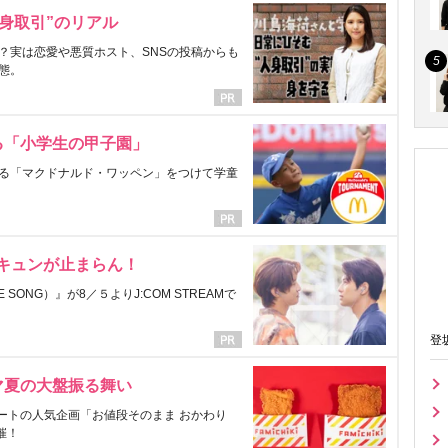
身取引”のリアル
？実は恋愛や悪質ホスト、SNSの投稿からも
態。
る「小学生の甲子園」
る「マクドナルド・ワッペン」をつけて学童
にキュンが止まらん！
ONG）』が8／５よりJ:COM STREAMで
登
マ夏の大盤振る舞い
ートの人気企画「お値段そのまま おかわり
催！