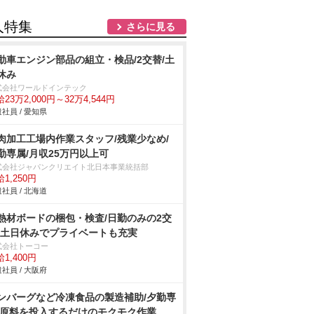
人特集
さらに見る
動車エンジン部品の組立・検品/2交替/土
休み
式会社ワールドインテック
23万2,000円～32万4,544円
社員 / 愛知県
肉加工工場内作業スタッフ/残業少なめ/
勤専属/月収25万円以上可
式会社ジャパンクリエイト北日本事業統括部
1,250円
社員 / 北海道
熱材ボードの梱包・検査/日勤のみの2交
!土日休みでプライベートも充実
式会社トーコー
1,400円
社員 / 大阪府
ンバーグなど冷凍食品の製造補助/夕勤専
 原料を投入するだけのモクモク作業