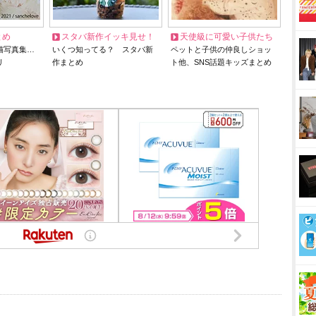
とめ
スタバ新作イッキ見せ！
天使級に可愛い子供たち
猫写真集…
いくつ知ってる？ スタバ新
ペットと子供の仲良しショッ
リ
作まとめ
ト他、SNS話題キッズまとめ