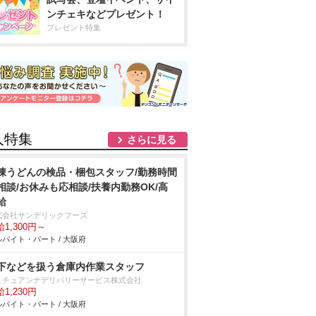
ンチェキなどプレゼント！
プレゼント特集
人特集
さらに見る
凍うどんの検品・梱包スタッフ/勤務時間
相談/お休みも応相談/扶養内勤務OK/高
給
式会社サンデリックフーズ
1,300円～
バイト・パート / 大阪府
下などを扱う倉庫内作業スタッフ
ュチュアンナデリバリーサービス株式会社
1,230円
バイト・パート / 大阪府