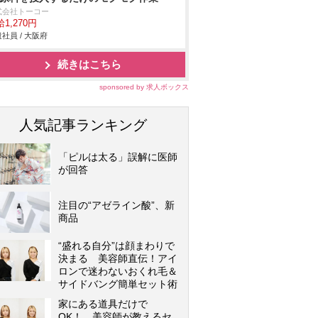
式会社トーコー
1,270円
社員 / 大阪府
続きはこちら
sponsored by 求人ボックス
人気記事ランキング
「ピルは太る」誤解に医師
が回答
注目の“アゼライン酸”、新
商品
“盛れる自分”は顔まわりで
決まる 美容師直伝！アイ
ロンで迷わないおくれ毛＆
サイドバング簡単セット術
家にある道具だけで
OK！ 美容師が教えるセ