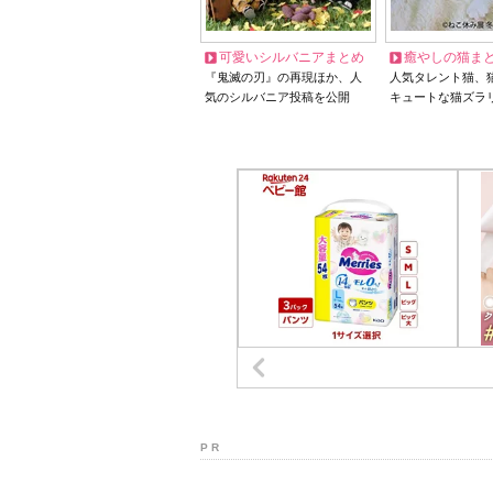
可愛いシルバニアまとめ
癒やしの猫ま
『鬼滅の刃』の再現ほか、人
人気タレント猫、
気のシルバニア投稿を公開
キュートな猫ズラ
P R