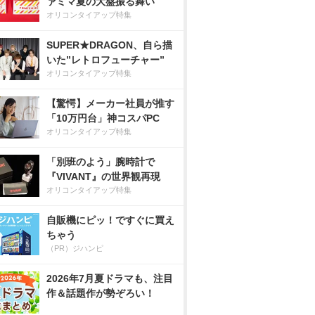
ァミマ夏の大盤振る舞い
オリコンタイアップ特集
SUPER★DRAGON、自ら描
いた”レトロフューチャー”
オリコンタイアップ特集
【驚愕】メーカー社員が推す
「10万円台」神コスパPC
オリコンタイアップ特集
「別班のよう」腕時計で
『VIVANT』の世界観再現
オリコンタイアップ特集
自販機にピッ！ですぐに買え
ちゃう
（PR）ジハンピ
2026年7月夏ドラマも、注目
作＆話題作が勢ぞろい！