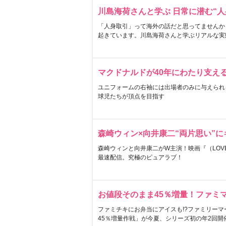
川島海荷さんと学ぶ 日常に潜む“人
「人身取引」って海外の話だと思ってませんか
起きています。川島海荷さんと学ぶリアルな実
マクドナルドが40年にわたり支え
ユニフォームの右袖には出場者のみに与えられ
球児たちが頂点を目指す
森崎ウィン×向井康二“両片思い”
森崎ウィンと向井康二がW主演！映画『（LOVE S
最速配信。究極のピュアラブ！
お値段そのまま45％増量！ファミ
ファミチキにお弁当にアイスも!?ファミリーマ
45％増量作戦」が今夏、シリーズ初の年2回開