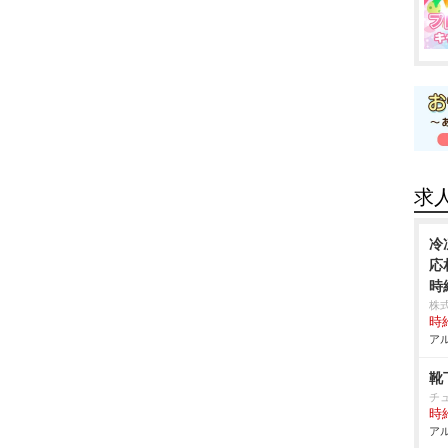
求
冷
応
時
株
時給
アル
靴
チ
時給
アル