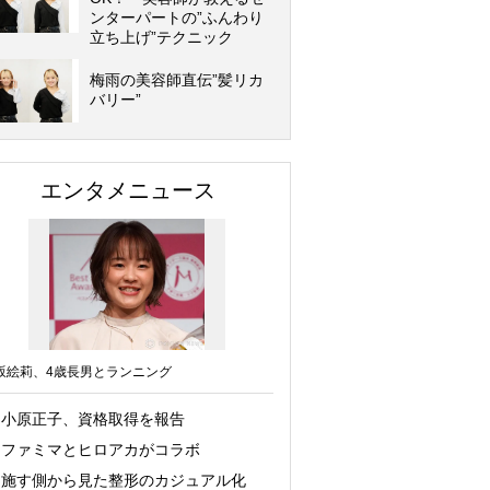
ンターパートの”ふんわり
立ち上げ”テクニック
梅雨の美容師直伝”髪リカ
バリー”
エンタメニュース
坂絵莉、4歳長男とランニング
小原正子、資格取得を報告
ファミマとヒロアカがコラボ
施す側から見た整形のカジュアル化