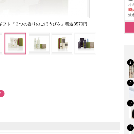
株
時給
派遣
フト『３つの香りのごほうびを』税込3570円
ア