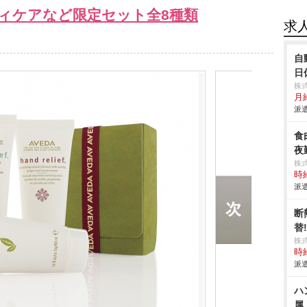
ィケアなど限定セット全8種類
求
自
日
株
月給
派遣
食
夜
株
時給
派遣
断
替
株
時給
派遣
ハ
属