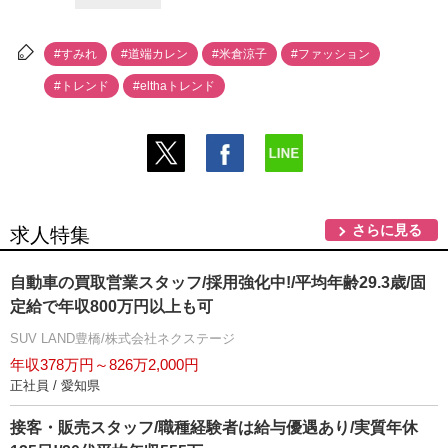
#すみれ
#道端カレン
#米倉涼子
#ファッション
#トレンド
#elthaトレンド
さらに見る
求人特集
自動車の買取営業スタッフ/採用強化中!/平均年齢29.3歳/固
定給で年収800万円以上も可
SUV LAND豊橋/株式会社ネクステージ
年収378万円～826万2,000円
正社員 / 愛知県
接客・販売スタッフ/職種経験者は給与優遇あり/実質年休