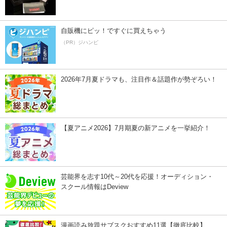
自販機にピッ！ですぐに買えちゃう
（PR）ジハンピ
2026年7月夏ドラマも、注目作＆話題作が勢ぞろい！
【夏アニメ2026】7月期夏の新アニメを一挙紹介！
芸能界を志す10代～20代を応援！オーディション・
スクール情報はDeview
漫画読み放題サブスクおすすめ11選【徹底比較】