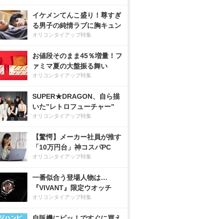
イケメンてんこ盛り！尊すぎ
る男子の純情ラブに胸キュン
オリコンタイアップ特集
お値段そのまま45％増量！フ
ァミマ夏の大盤振る舞い
オリコンタイアップ特集
SUPER★DRAGON、自ら描
いた”レトロフューチャー”
オリコンタイアップ特集
【驚愕】メーカー社員が推す
「10万円台」神コスパPC
オリコンタイアップ特集
一番似合う登場人物は…
『VIVANT』限定ウオッチ
オリコンタイアップ特集
自販機にピッ！ですぐに買え