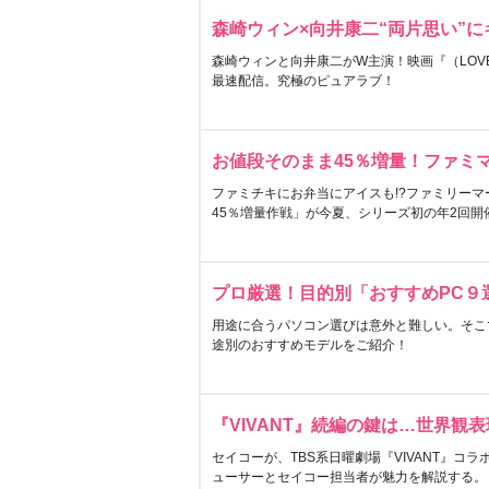
森崎ウィン×向井康二“両片思い”
森崎ウィンと向井康二がW主演！映画『（LOVE S
最速配信。究極のピュアラブ！
お値段そのまま45％増量！ファミ
ファミチキにお弁当にアイスも!?ファミリーマ
45％増量作戦」が今夏、シリーズ初の年2回開
プロ厳選！目的別「おすすめPC９
用途に合うパソコン選びは意外と難しい。そこ
途別のおすすめモデルをご紹介！
『VIVANT』続編の鍵は…世界観
セイコーが、TBS系日曜劇場『VIVANT』コ
ューサーとセイコー担当者が魅力を解説する。