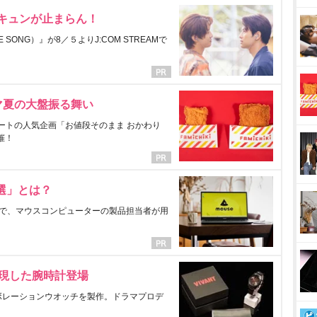
にキュンが止まらん！
ONG）』が8／５よりJ:COM STREAMで
マ夏の大盤振る舞い
ートの人気企画「お値段そのまま おかわり
催！
選」とは？
で、マウスコンピューターの製品担当者が用
表現した腕時計登場
ラボレーションウオッチを製作。ドラマプロデ