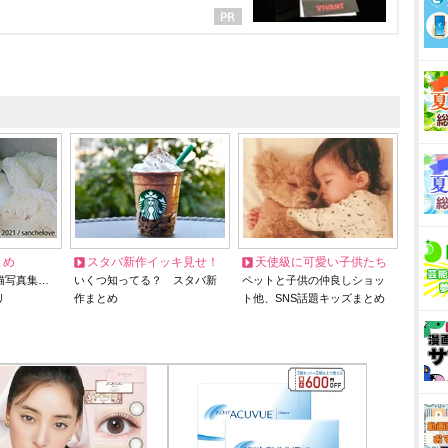
とめ
スタバ新作イッキ見せ！
天使級に可愛い子供たち
猫写真集…
いくつ知ってる？ スタバ新
ペットと子供の仲良しショッ
リ
作まとめ
ト他、SNS話題キッズまとめ