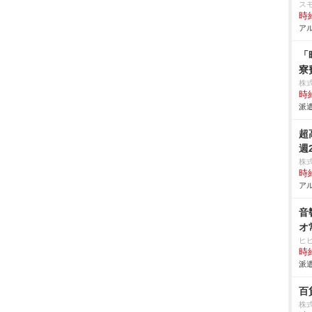
ス
時給
アル
「
寮
株
時給
派遣
超
週
株
時給
アル
音
オ
ヒ
時給
派遣
百
株