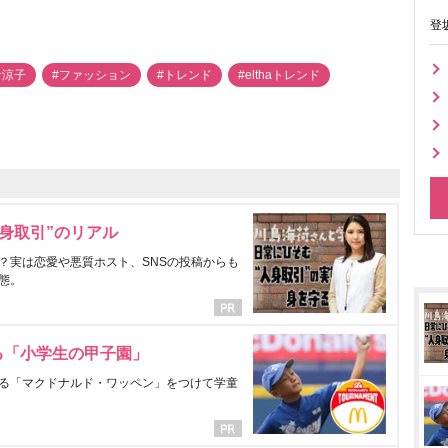
登
倉涼子
#ファッション
#トレンド
#elthaトレンド
身取引”のリアル
？実は恋愛や悪質ホスト、SNSの投稿からも
態。
る「小学生の甲子園」
る「マクドナルド・ワッペン」をつけて学童