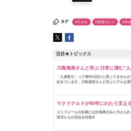
タグ
#すみれ
#道端カレン
#米
注目★トピックス
川島海荷さんと学ぶ 日常に潜む“人
「人身取引」って海外の話だと思ってませんか
起きています。川島海荷さんと学ぶリアルな実
マクドナルドが40年にわたり支え
ユニフォームの右袖には出場者のみに与えられ
球児たちが頂点を目指す