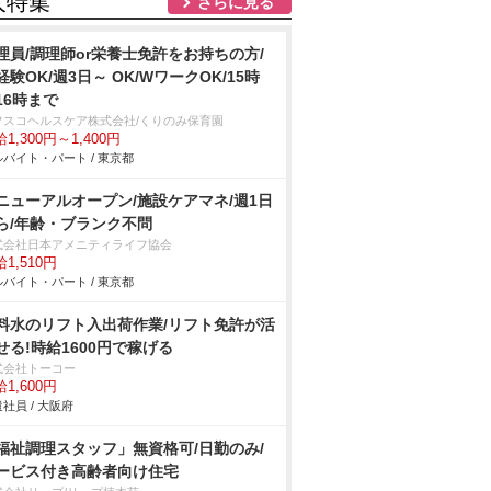
人特集
さらに見る
理員/調理師or栄養士免許をお持ちの方/
経験OK/週3日～ OK/WワークOK/15時
r16時まで
フスコヘルスケア株式会社/くりのみ保育園
1,300円～1,400円
バイト・パート / 東京都
ニューアルオープン/施設ケアマネ/週1日
ら/年齢・ブランク不問
式会社日本アメニティライフ協会
1,510円
バイト・パート / 東京都
料水のリフト入出荷作業/リフト免許が活
せる!時給1600円で稼げる
式会社トーコー
1,600円
社員 / 大阪府
福祉調理スタッフ」無資格可/日勤のみ/
ービス付き高齢者向け住宅