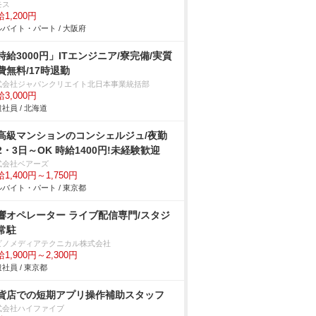
モス
1,200円
バイト・パート / 大阪府
時給3000円」ITエンジニア/寮完備/実質
費無料/17時退勤
式会社ジャパンクリエイト北日本事業統括部
3,000円
社員 / 北海道
高級マンションのコンシェルジュ/夜勤
2・3日～OK 時給1400円!未経験歓迎
式会社ベアーズ
1,400円～1,750円
バイト・パート / 東京都
響オペレーター ライブ配信専門/スタジ
常駐
ビノメディアテクニカル株式会社
1,900円～2,300円
社員 / 東京都
貨店での短期アプリ操作補助スタッフ
式会社ハイファイブ