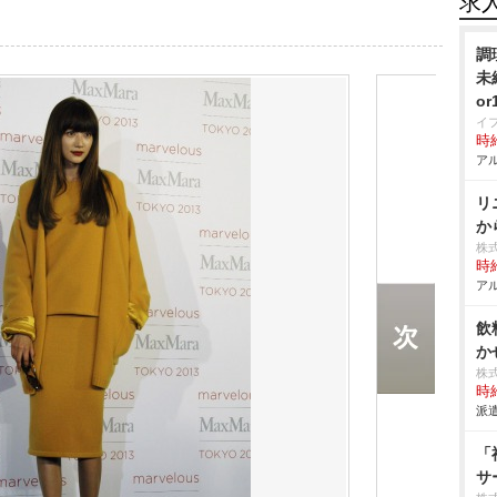
求
調
未
o
イ
時給
アル
リ
か
株
時給
アル
飲
か
株
時給
派遣
「
サ