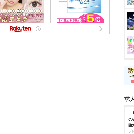
求
「
の
障
プ