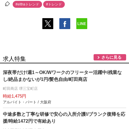
#elthaトレンド
#トレンド
さらに見る
求人特集
深夜帯だけ!週1～OK/Wワークのフリーター活躍中/残業な
し/絶品まかないが1円/髪色自由/町田商店
町田商店 堺三宝町店
時給1,475円
アルバイト・パート / 大阪府
中途多数と丁寧な研修で安心の入所介護!/ブランク復帰を応
援/時給1472円で有給あり