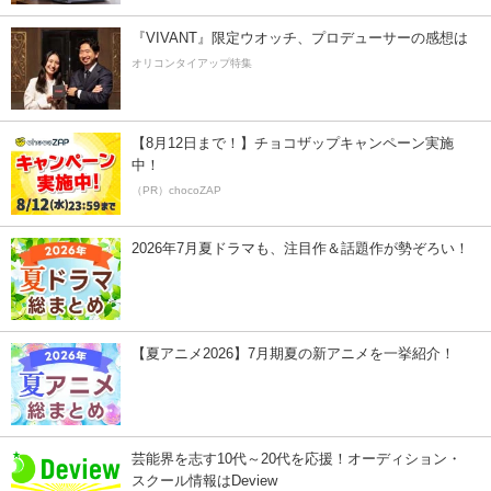
『VIVANT』限定ウオッチ、プロデューサーの感想は
オリコンタイアップ特集
【8月12日まで！】チョコザップキャンペーン実施
中！
（PR）chocoZAP
2026年7月夏ドラマも、注目作＆話題作が勢ぞろい！
【夏アニメ2026】7月期夏の新アニメを一挙紹介！
芸能界を志す10代～20代を応援！オーディション・
スクール情報はDeview