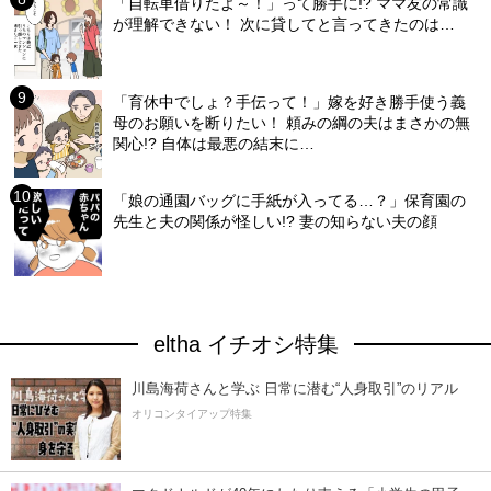
「自転車借りたよ～！」って勝手に!? ママ友の常識
が理解できない！ 次に貸してと言ってきたのは…
「育休中でしょ？手伝って！」嫁を好き勝手使う義
母のお願いを断りたい！ 頼みの綱の夫はまさかの無
関心!? 自体は最悪の結末に…
「娘の通園バッグに手紙が入ってる…？」保育園の
先生と夫の関係が怪しい!? 妻の知らない夫の顔
eltha イチオシ特集
川島海荷さんと学ぶ 日常に潜む“人身取引”のリアル
オリコンタイアップ特集