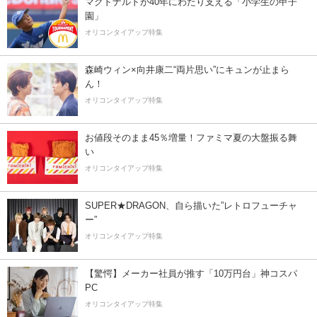
マクドナルドが40年にわたり支える「小学生の甲子
園」
オリコンタイアップ特集
森崎ウィン×向井康二“両片思い”にキュンが止まら
ん！
オリコンタイアップ特集
お値段そのまま45％増量！ファミマ夏の大盤振る舞
い
オリコンタイアップ特集
SUPER★DRAGON、自ら描いた”レトロフューチャ
ー”
オリコンタイアップ特集
【驚愕】メーカー社員が推す「10万円台」神コスパ
PC
オリコンタイアップ特集