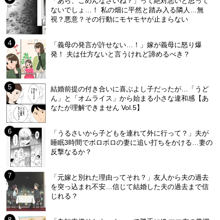
「あら、ごめんなさいね？」って絶対悪いと思って
ないでしょ…！ 私の畑に平然と踏み入る隣人…無
視？悪意？その行動にモヤモヤが止まらない
「義母の発言が許せない…！」嫁が義母に怒り爆
発！ 夫は仕方ないと言うけれど諦めるべき？
結婚前提の付き合いに喜ぶよし子だったが…「うど
ん」と「オムライス」から始まる小さな違和感【あ
なたが理解できません Vol.5】
「うるさいから子どもを連れて外に行って？」夫が
睡眠3時間でボロボロの妻に追い打ちをかける…妻の
反撃なるか？
「元嫁と別れた理由ってそれ？」友人から夫の過去
を突っ込まれ不安…信じて結婚した夫の過去まで信
じれる？